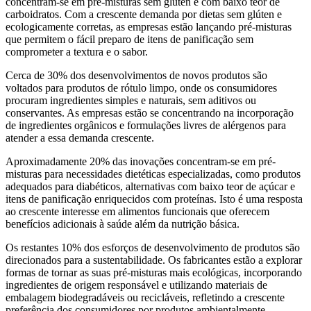
concentram-se em pré-misturas sem glúten e com baixo teor de
carboidratos. Com a crescente demanda por dietas sem glúten e
ecologicamente corretas, as empresas estão lançando pré-misturas
que permitem o fácil preparo de itens de panificação sem
comprometer a textura e o sabor.
Cerca de 30% dos desenvolvimentos de novos produtos são
voltados para produtos de rótulo limpo, onde os consumidores
procuram ingredientes simples e naturais, sem aditivos ou
conservantes. As empresas estão se concentrando na incorporação
de ingredientes orgânicos e formulações livres de alérgenos para
atender a essa demanda crescente.
Aproximadamente 20% das inovações concentram-se em pré-
misturas para necessidades dietéticas especializadas, como produtos
adequados para diabéticos, alternativas com baixo teor de açúcar e
itens de panificação enriquecidos com proteínas. Isto é uma resposta
ao crescente interesse em alimentos funcionais que oferecem
benefícios adicionais à saúde além da nutrição básica.
Os restantes 10% dos esforços de desenvolvimento de produtos são
direcionados para a sustentabilidade. Os fabricantes estão a explorar
formas de tornar as suas pré-misturas mais ecológicas, incorporando
ingredientes de origem responsável e utilizando materiais de
embalagem biodegradáveis ​​ou recicláveis, refletindo a crescente
preferência dos consumidores por produtos ambientalmente