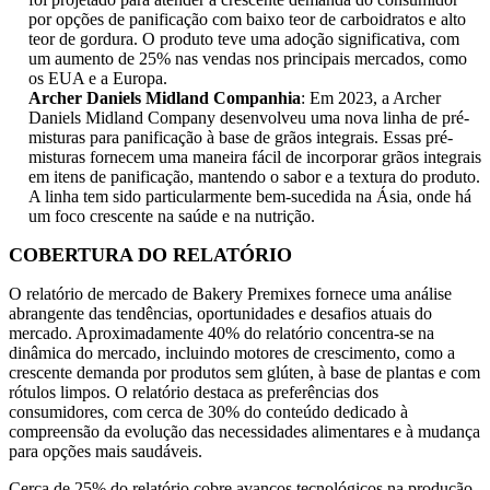
por opções de panificação com baixo teor de carboidratos e alto
teor de gordura. O produto teve uma adoção significativa, com
um aumento de 25% nas vendas nos principais mercados, como
os EUA e a Europa.
Archer Daniels Midland Companhia
: Em 2023, a Archer
Daniels Midland Company desenvolveu uma nova linha de pré-
misturas para panificação à base de grãos integrais. Essas pré-
misturas fornecem uma maneira fácil de incorporar grãos integrais
em itens de panificação, mantendo o sabor e a textura do produto.
A linha tem sido particularmente bem-sucedida na Ásia, onde há
um foco crescente na saúde e na nutrição.
COBERTURA DO RELATÓRIO
O relatório de mercado de Bakery Premixes fornece uma análise
abrangente das tendências, oportunidades e desafios atuais do
mercado. Aproximadamente 40% do relatório concentra-se na
dinâmica do mercado, incluindo motores de crescimento, como a
crescente demanda por produtos sem glúten, à base de plantas e com
rótulos limpos. O relatório destaca as preferências dos
consumidores, com cerca de 30% do conteúdo dedicado à
compreensão da evolução das necessidades alimentares e à mudança
para opções mais saudáveis.
Cerca de 25% do relatório cobre avanços tecnológicos na produção