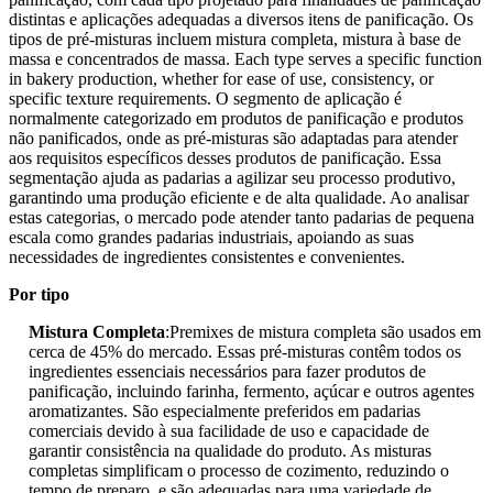
distintas e aplicações adequadas a diversos itens de panificação. Os
tipos de pré-misturas incluem mistura completa, mistura à base de
massa e concentrados de massa. Each type serves a specific function
in bakery production, whether for ease of use, consistency, or
specific texture requirements. O segmento de aplicação é
normalmente categorizado em produtos de panificação e produtos
não panificados, onde as pré-misturas são adaptadas para atender
aos requisitos específicos desses produtos de panificação. Essa
segmentação ajuda as padarias a agilizar seu processo produtivo,
garantindo uma produção eficiente e de alta qualidade. Ao analisar
estas categorias, o mercado pode atender tanto padarias de pequena
escala como grandes padarias industriais, apoiando as suas
necessidades de ingredientes consistentes e convenientes.
Por tipo
Mistura Completa
:Premixes de mistura completa são usados ​​em
cerca de 45% do mercado. Essas pré-misturas contêm todos os
ingredientes essenciais necessários para fazer produtos de
panificação, incluindo farinha, fermento, açúcar e outros agentes
aromatizantes. São especialmente preferidos em padarias
comerciais devido à sua facilidade de uso e capacidade de
garantir consistência na qualidade do produto. As misturas
completas simplificam o processo de cozimento, reduzindo o
tempo de preparo, e são adequadas para uma variedade de