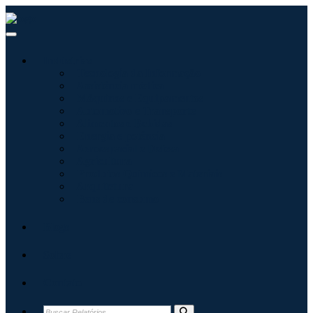
Indústrias
Tecnologia da Informação
Assistência médica
Máquinas e Equipamentos
Automotivo e Transporte
Alimentos e Bebidas
Energia e potência
Aeroespacial e Defesa
Agricultura
Produtos Químicos e Materiais
Arquitetura
Bens de consumo
Blogs
Sobre
Contato