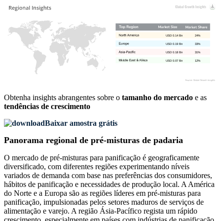
USD 0.14 Bn
24%
USD 0.19 Bn
33%
USD 0.18 Bn
31%
USD 0.07 Bn
12%
Obtenha insights abrangentes sobre o
tamanho do mercado
e as
tendências de crescimento
Baixar amostra grátis
Panorama regional de pré-misturas de padaria
O mercado de pré-misturas para panificação é geograficamente
diversificado, com diferentes regiões experimentando níveis
variados de demanda com base nas preferências dos consumidores,
hábitos de panificação e necessidades de produção local. A América
do Norte e a Europa são as regiões líderes em pré-misturas para
panificação, impulsionadas pelos setores maduros de serviços de
alimentação e varejo. A região Ásia-Pacífico regista um rápido
crescimento, especialmente em países com indústrias de panificação