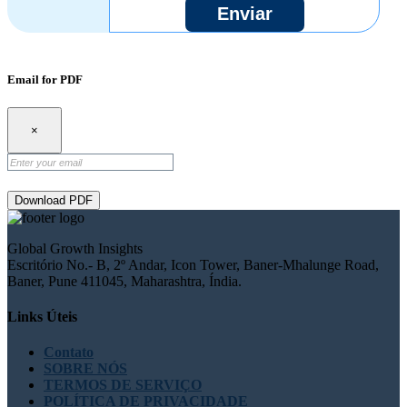
Enviar
Email for PDF
×
Download PDF
Global Growth Insights
Escritório No.- B, 2º Andar, Icon Tower, Baner-Mhalunge Road,
Baner, Pune 411045, Maharashtra, Índia.
Links Úteis
Contato
SOBRE NÓS
TERMOS DE SERVIÇO
POLÍTICA DE PRIVACIDADE