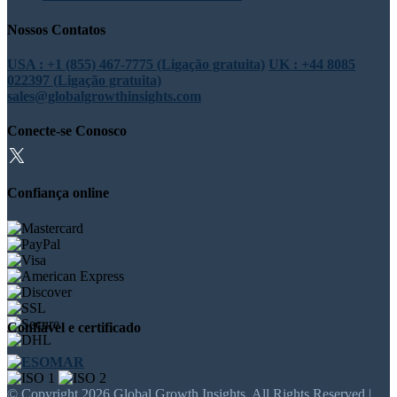
Nossos Contatos
USA : +1 (855) 467-7775 (Ligação gratuita)
UK : +44 8085
022397 (Ligação gratuita)
sales@globalgrowthinsights.com
Conecte-se Conosco
Confiança online
Confiável e certificado
© Copyright 2026 Global Growth Insights. All Rights Reserved |