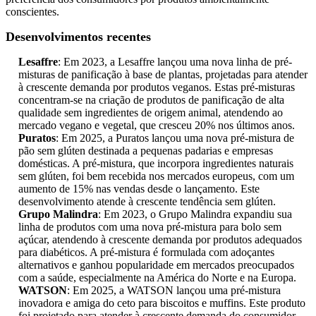
conscientes.
Desenvolvimentos recentes
Lesaffre
: Em 2023, a Lesaffre lançou uma nova linha de pré-
misturas de panificação à base de plantas, projetadas para atender
à crescente demanda por produtos veganos. Estas pré-misturas
concentram-se na criação de produtos de panificação de alta
qualidade sem ingredientes de origem animal, atendendo ao
mercado vegano e vegetal, que cresceu 20% nos últimos anos.
Puratos
: Em 2025, a Puratos lançou uma nova pré-mistura de
pão sem glúten destinada a pequenas padarias e empresas
domésticas. A pré-mistura, que incorpora ingredientes naturais
sem glúten, foi bem recebida nos mercados europeus, com um
aumento de 15% nas vendas desde o lançamento. Este
desenvolvimento atende à crescente tendência sem glúten.
Grupo Malindra
: Em 2023, o Grupo Malindra expandiu sua
linha de produtos com uma nova pré-mistura para bolo sem
açúcar, atendendo à crescente demanda por produtos adequados
para diabéticos. A pré-mistura é formulada com adoçantes
alternativos e ganhou popularidade em mercados preocupados
com a saúde, especialmente na América do Norte e na Europa.
WATSON
: Em 2025, a WATSON lançou uma pré-mistura
inovadora e amiga do ceto para biscoitos e muffins. Este produto
foi projetado para atender à crescente demanda do consumidor