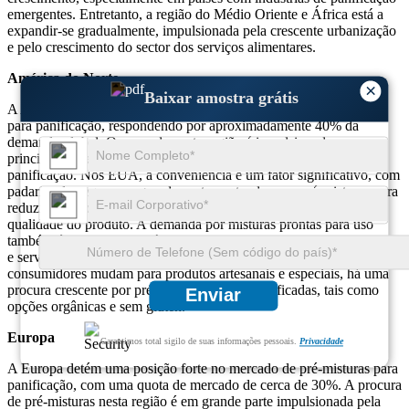
emergentes. Entretanto, a região do Médio Oriente e África está a
expandir-se gradualmente, impulsionada pela crescente urbanização
e pelo crescimento do sector dos serviços alimentares.
América do Norte
×
Baixar amostra grátis
A América do Norte é um dos maiores mercados de pré-misturas
para panificação, respondendo por aproximadamente 40% da
demanda global. O mercado nesta região é impulsionado
principalmente pelo alto consumo de pães e outros produtos de
panificação. Nos EUA, a conveniência é um fator significativo, com
padarias de pequeno e grande porte contando com pré-misturas para
reduzir o tempo de preparação e, ao mesmo tempo, manter a
qualidade do produto. A demanda por misturas prontas para uso
também é forte no Canadá, especialmente nos setores de panificação
e serviços de alimentação. À medida que as preferências dos
consumidores mudam para produtos artesanais e especiais, há uma
procura crescente por pré-misturas mais diversificadas, tais como
Enviar
opções orgânicas e sem glúten.
Europa
Garantimos total sigilo de suas informações pessoais.
Privacidade
A Europa detém uma posição forte no mercado de pré-misturas para
panificação, com uma quota de mercado de cerca de 30%. A procura
de pré-misturas nesta região é em grande parte impulsionada pela