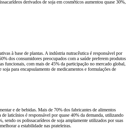
olissacarídeos derivados de soja em cosméticos aumentou quase 30%,
tivas à base de plantas. A indústria nutracêutica é responsável por
de 50% dos consumidores preocupados com a saúde preferem produtos
das funcionais, com mais de 45% da participação no mercado global,
e soja para encapsulamento de medicamentos e formulações de
imentar e de bebidas. Mais de 70% dos fabricantes de alimentos
ia de laticínios é responsável por quase 40% da demanda, utilizando
%, sendo os polissacarídeos de soja amplamente utilizados por suas
elhorar a estabilidade nas prateleiras.