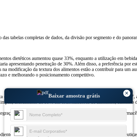
so das
tabelas completas de dados, da divisão por segmento e do panora
entos dietéticos aumentou quase 33%, enquanto a utilização em bebi
aria apresentando penetração de 30%. Além disso, a preferência por est
na modificação da textura dos alimentos estão a contribuir para um aum
azo e melhorando o posicionamento competitivo.
×
Baixar amostra grátis
sça de US$ 151,3 milhões em 2026 para US$ 156,55 milhões em 2027
impos, crescimento de 59% em estabilizadores de alimentos, aumento 
integração em suplementos, 43% de crescimento em formulações farmac
nte crítico para aplicações alimentícias, farmacêuticas e nutracêutic