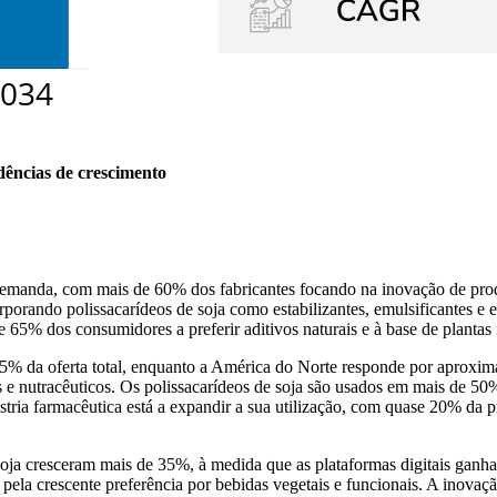
dências de crescimento
demanda, com mais de 60% dos fabricantes focando na inovação de prod
orando polissacarídeos de soja como estabilizantes, emulsificantes e es
 65% dos consumidores a preferir aditivos naturais e à base de plantas 
e 45% da oferta total, enquanto a América do Norte responde por apr
s e nutracêuticos. Os polissacarídeos de soja são usados ​​em mais de 50
ústria farmacêutica está a expandir a sua utilização, com quase 20% da
oja cresceram mais de 35%, à medida que as plataformas digitais ganham 
ela crescente preferência por bebidas vegetais e funcionais. A inovaçã