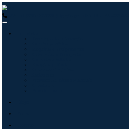
USA : +1 (855) 467-7775 (Ligação gratuita)
UK : +44 8085 0223
Indústrias
Tecnologia da Informação
Assistência médica
Máquinas e Equipamentos
Automotivo e Transporte
Alimentos e Bebidas
Energia e potência
Aeroespacial e Defesa
Agricultura
Produtos Químicos e Materiais
Arquitetura
Bens de consumo
Blogs
Sobre
Contato