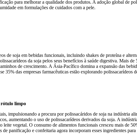
ficação para melhorar a qualidade dos produtos. A adoção global de p
e umidade em formulações de cuidados com a pele.
s de soja em bebidas funcionais, incluindo shakes de proteína e alterna
lissacarídeos da soja pelos seus benefícios à saúde digestiva. Mais 
s caminhos de crescimento. A Ásia-Pacífico domina a expansão das bebi
 35% das empresas farmacêuticas estão explorando polissacarídeos d
rótulo limpo
is, impulsionando a procura por polissacáridos de soja na indústria al
ticos, aumentando o uso de polissacarídeos derivados da soja. A indústr
 ao leite vegetal. O consumo de alimentos funcionais cresceu mais de 50
de panificação e confeitaria agora incorporam esses ingredientes para m