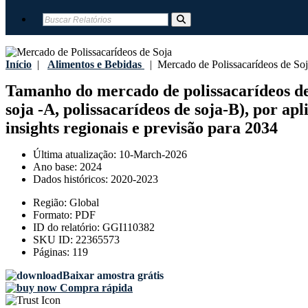
Início
|
Alimentos e Bebidas
|
Mercado de Polissacarídeos de So
Tamanho do mercado de polissacarídeos de s
soja -A, polissacarídeos de soja-B), por apl
insights regionais e previsão para 2034
Última atualização:
10-March-2026
Ano base:
2024
Dados históricos:
2020-2023
Região:
Global
Formato:
PDF
ID do relatório:
GGI110382
SKU ID:
22365573
Páginas:
119
Baixar amostra grátis
Compra rápida