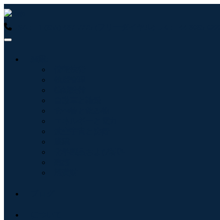
USA : +1 (855) 467-7775 (フリーダイヤル)
UK : +44 8085 
産業:
情報技術
健康管理
機械設備
自動車と輸送
食べ物と飲み物
エネルギーと電力
航空宇宙と防衛
農業
化学薬品および材料
建築
消費財
ブログ
について