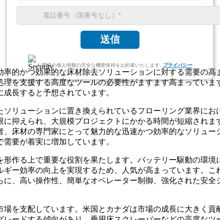
送信
お客様の個人情報の完全な機密保持をお約束いたします.
プライバシー
効率的かつ効果的な床材除去ソリューションに対する需要の高
処理を支援する高度なツールの必要性がますます高まっていま
に成長すると予想されています。
たソリューションに置き換えられているフローリング業界にお
限に抑えられ、大規模プロジェクトにかかる時間が短縮されま
者、床材の専門家にとって魅力的な迅速かつ効率的なソリュー
で需要が着実に増加しています。
を形作る上で重要な役割を果たします。バッテリー駆動の環境
ルギー効率の向上を実現するため、人気が高まっています。こ
らに、高い操作性、簡単なオペレーター制御、強化された安全
市場を支配しています。米国とカナダは市場の成長に大きく貢
グレードする傾向があり、乗用床スクレーパーなどの高度なツ