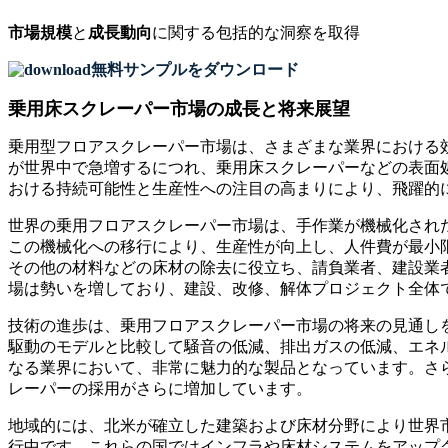
市場規模
と
成長動向
に関する包括的な洞察を取得
無料サンプルをダウンロード
乗用床スクレーパー市場の成長と将来展望
乗用型フロアスクレーパー市場は、さまざまな業界における
が世界中で急増するにつれ、乗用床スクレーパーなどの表面
おける持続可能性と生産性への注目の高まりにより、飛躍的
世界の乗用フロアスクレーパー市場は、手作業が機械化され
この機械化への移行により、生産性が向上し、人件費が最小
その他の材料などの床材の除去に役立ち、請負業者、建設業
場は勢いを増しており、建設、改修、解体プロジェクト全体
技術の進歩は、乗用フロアスクレーパー市場の将来の見通し
駆動のモデルと比較して騒音の低減、排出ガスの低減、エネ
なる業界において、非常に魅力的な製品となっています。さ
レーパーの採用がさらに増加し​​ています。
地域的には、北米が確立した建築および床材分野により世界
行中です。これらの国ではインフラや床材システムをアップ