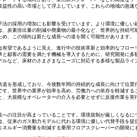
収益性の高い市場として浮上しています。これらの地域の急速
手法の採用の増加にも影響を受けています。より環境に優しい
は、炭素排出量の削減や廃棄物の最小化など、世界的な持続可
ため、この傾向は新たな成長への道を開く可能性があります。
は有望であるように見え、進行中の技術革新と効率的なフロー
準と顧客の需要を満たす機械を導入するために、研究開発に多
デルなど、床材のさまざまなニーズに対応する多様な製品ライ
道を形成しており、今後数年間の持続的な成長に向けて位置付
です。世界中の業界が効率を高め、労働力への依存を軽減する
と、大規模なオペレーターの介入を必要とせずに反復作業を実
能性への注目が高まっていることです。環境規制が厳しくなる
は、従来のガス動力モデルに代わる環境に優しい代替手段を提
エネルギー消費量を削減する乗用フロアスクレーパーの開発に