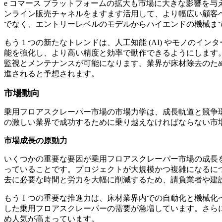
e コマース プラットフォームの拡大も市場に大きな影響を
ンライン販売チャネルをますます活用して、より幅広い顧客
でなく、エントリーレベルのモデルからハイエンドの機械ま
もう 1 つの新たなトレンドは、人工知能 (AI) やモノのイ
能を強化し、より高い精度と効率で動作できるようにします。
監視とメンテナンスが可能になります。業界が床材除去のた
進されると予想されます。
市場動向
乗用フロアスクレーパー市場の市場力学は、成長軌道と競争
の激しい業界で成功するために乗り越えなければならない市
市場成長の原動力
いくつかの重要な要因が乗用フロアスクレーパー市場の成長を
っていることです。プロジェクトが大規模かつ複雑になるに
去に必要な時間と労力を大幅に削減するため、請負業者や建
もう 1 つの重要な推進力は、床材業界内での自動化と機械
した乗用フロアスクレーパーの需要が急増しています。さら
め人気が高まっています。