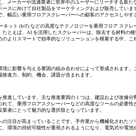
与え、メーカーや流通業者に世界中のユーザーにリーチする新
ベースに向けて自社製品をマーケティングおよび販売していま
で、幅広い乗用フロアスクレーパーへの顧客のアクセスしやす
ンターネット (IoT) などの高度なテクノロジーを乗用フロア
たとえば、AI を活用したスクレーパーは、除去する材料の種類
めのよりスマートで効率的なソリューションを模索する中、こ
環境に影響を与える要因の組み合わせによって形成されます。
場推進力、制約、機会、課題が含まれます。
推進しています。主な推進要因の 1 つは、建設および改修
つれて、乗用フロアスクレーパーなどの高度なツールの必要性
設業者にとって魅力的な選択肢となっています。
化への注目が高まっていることです。手作業から機械化された
に、環境の持続可能性が重視されるようになり、電気式や電池