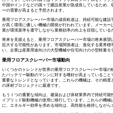
中国やインドなどの国々で建設産業が急成長しているため、
ーの需要が高まると予想されます。
乗用フロアスクレーパー市場の成長軌道は、持続可能な建設
が高く環境に優しい機械の開発が行われています。メーカー
業が環境基準を遵守しながら業務効率の向上を目指している
将来を見据えると、乗用フロアスクレーパー市場の将来展望
拡大する可能性があります。市場関係者は、進化する業界標
い、企業は産業用途向けの大型機械や住宅向けの小型軽量モ
乗用フロアスクレーパー市場動向
いくつかのトレンドが世界の乗用フロアスクレーパー市場の軌
たバッテリー駆動のマシンに対する嗜好が高まっていること
重要なトレンドとなっています。これらの機械は、その精度
の床材プロジェクトに最適です。
もう 1 つの重要な傾向は、建築および床材業界内で持続可
イブリッド駆動機械の使用に移行しています。これらの機械
に、エネルギー効率を求める傾向は、高性能を維持しながら