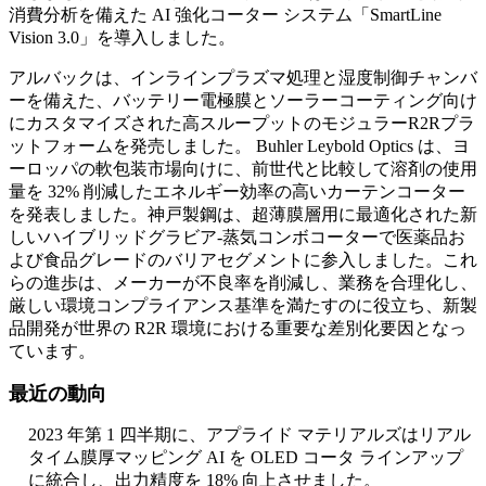
消費分析を備えた AI 強化コーター システム「SmartLine
Vision 3.0」を導入しました。
アルバックは、インラインプラズマ処理と湿度制御チャンバ
ーを備えた、バッテリー電極膜とソーラーコーティング向け
にカスタマイズされた高スループットのモジュラーR2Rプラ
ットフォームを発売しました。 Buhler Leybold Optics は、ヨ
ーロッパの軟包装市場向けに、前世代と比較して溶剤の使用
量を 32% 削減したエネルギー効率の高いカーテンコーター
を発表しました。神戸製鋼は、超薄膜層用に最適化された新
しいハイブリッドグラビア-蒸気コンボコーターで医薬品お
よび食品グレードのバリアセグメントに参入しました。これ
らの進歩は、メーカーが不良率を削減し、業務を合理化し、
厳しい環境コンプライアンス基準を満たすのに役立ち、新製
品開発が世界の R2R 環境における重要な差別化要因となっ
ています。
最近の動向
2023 年第 1 四半期に、アプライド マテリアルズはリアル
タイム膜厚マッピング AI を OLED コータ ラインアップ
に統合し、出力精度を 18% 向上させました。