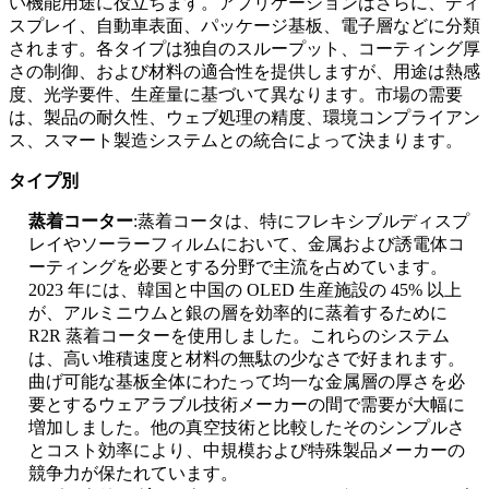
い機能用途に役立ちます。アプリケーションはさらに、ディ
スプレイ、自動車表面、パッケージ基板、電子層などに分類
されます。各タイプは独自のスループット、コーティング厚
さの制御、および材料の適合性を提供しますが、用途は熱感
度、光学要件、生産量に基づいて異なります。市場の需要
は、製品の耐久性、ウェブ処理の精度、環境コンプライアン
ス、スマート製造システムとの統合によって決まります。
タイプ別
蒸着コーター
:蒸着コータは、特にフレキシブルディスプ
レイやソーラーフィルムにおいて、金属および誘電体コ
ーティングを必要とする分野で主流を占めています。
2023 年には、韓国と中国の OLED 生産施設の 45% 以上
が、アルミニウムと銀の層を効率的に蒸着するために
R2R 蒸着コーターを使用しました。これらのシステム
は、高い堆積速度と材料の無駄の少なさで好まれます。
曲げ可能な基板全体にわたって均一な金属層の厚さを必
要とするウェアラブル技術メーカーの間で需要が大幅に
増加しました。他の真空技術と比較したそのシンプルさ
とコスト効率により、中規模および特殊製品メーカーの
競争力が保たれています。