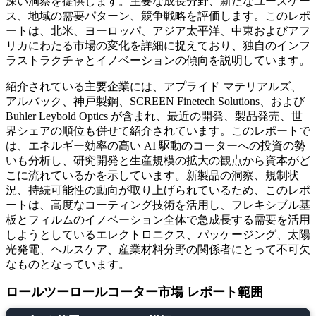
深い洞察を提供します。主要な成長分野、新たなユースケー
ス、地域の需要パターン、競争戦略を評価します。このレポ
ートは、北米、ヨーロッパ、アジア太平洋、中東およびアフ
リカにわたる市場の変化を詳細に捉えており、独自のインフ
ラストラクチャとイノベーションの傾向を説明しています。
紹介されている主要企業には、アプライド マテリアルズ、
アルバック、神戸製鋼、SCREEN Finetech Solutions、および
Buhler Leybold Optics が含まれ、最近の開発、製品発売、世
界シェアの順位も併せて紹介されています。このレポートで
は、エネルギー効率の高い AI 駆動のコーターへの投資の勢
いも分析し、研究開発と生産規模の拡大の観点から資本がど
こに流れているかを示しています。新製品の洞察、規制状
況、持続可能性の動向が取り上げられているため、このレポ
ートは、高度なコーティング技術を活用し、フレキシブル基
板とフィルムのイノベーション全体で急成長する需要を活用
しようとしているエレクトロニクス、パッケージング、太陽
光発電、ヘルスケア、産業材料分野の関係者にとって不可欠
なものとなっています。
ロールツーロールコーター市場 レポート範囲