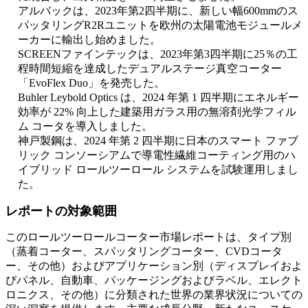
アルバックは、2023年第2四半期に、新しい幅600mmのス
パッタリングR2Rユニットを欧州の太陽電池モジュールメ
ーカーに輸出し始めました。
SCREENファインテックは、2023年第3四半期に25％の工
程時間短縮を達成したデュアルステージ真空コーター
「EvoFlex Duo」を発売した。
Buhler Leybold Optics は、2024 年第 1 四半期にエネルギー
効率が 22% 向上した建築用ガラス用の無溶剤光学フィル
ム コータを導入しました。
神戸製鋼は、2024 年第 2 四半期に日本のスマート ファブ
リック コンソーシアムで導電性繊維コーティング用のハ
イブリッド ロールツーロール システムを試験運用しまし
た。
レポートの対象範囲
このロールツーロールコーター市場レポートは、タイプ別
（蒸着コーター、スパッタリングコーター、CVDコータ
ー、その他）およびアプリケーション別（ディスプレイおよ
びパネル、自動車、パッケージングおよびラベル、エレクト
ロニクス、その他）に分類された世界の業界状況についての