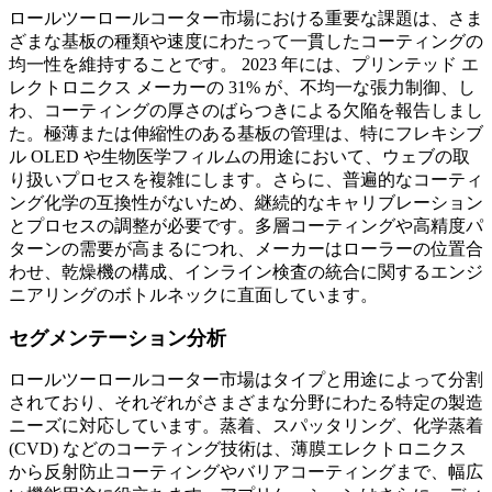
ロールツーロールコーター市場における重要な課題は、さま
ざまな基板の種類や速度にわたって一貫したコーティングの
均一性を維持することです。 2023 年には、プリンテッド エ
レクトロニクス メーカーの 31% が、不均一な張力制御、し
わ、コーティングの厚さのばらつきによる欠陥を報告しまし
た。極薄または伸縮性のある基板の管理は、特にフレキシブ
ル OLED や生物医学フィルムの用途において、ウェブの取
り扱いプロセスを複雑にします。さらに、普遍的なコーティ
ング化学の互換性がないため、継続的なキャリブレーション
とプロセスの調整が必要です。多層コーティングや高精度パ
ターンの需要が高まるにつれ、メーカーはローラーの位置合
わせ、乾燥機の構成、インライン検査の統合に関するエンジ
ニアリングのボトルネックに直面しています。
セグメンテーション分析
ロールツーロールコーター市場はタイプと用途によって分割
されており、それぞれがさまざまな分野にわたる特定の製造
ニーズに対応しています。蒸着、スパッタリング、化学蒸着
(CVD) などのコーティング技術は、薄膜エレクトロニクス
から反射防止コーティングやバリアコーティングまで、幅広