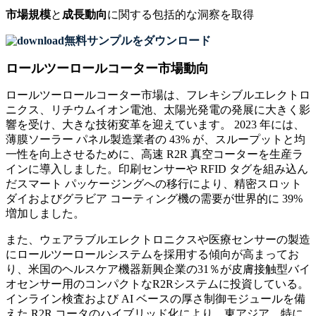
市場規模
と
成長動向
に関する包括的な洞察を取得
無料サンプルをダウンロード
ロールツーロールコーター市場動向
ロールツーロールコーター市場は、フレキシブルエレクトロ
ニクス、リチウムイオン電池、太陽光発電の発展に大きく影
響を受け、大きな技術変革を迎えています。 2023 年には、
薄膜ソーラー パネル製造業者の 43% が、スループットと均
一性を向上させるために、高速 R2R 真空コーターを生産ラ
インに導入しました。印刷センサーや RFID タグを組み込ん
だスマート パッケージングへの移行により、精密スロット
ダイおよびグラビア コーティング機の需要が世界的に 39%
増加しました。
また、ウェアラブルエレクトロニクスや医療センサーの製造
にロールツーロールシステムを採用する傾向が高まってお
り、米国のヘルスケア機器新興企業の31％が皮膚接触型バイ
オセンサー用のコンパクトなR2Rシステムに投資している。
インライン検査および AI ベースの厚さ制御モジュールを備
えた R2R コータのハイブリッド化により、東アジア、特に