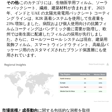
その他:
このカテゴリには、生物医学用フィルム、ソーラ
ー バックシート、繊維、建築材料が含まれます。 2023
年、インドと UAE の太陽光発電用バックシート コーティ
ング ラインは、R2R 蒸着システムを使用して生産量を
23% 増加しました。病院および個人使用向けの抗菌フィ
ルムコーティングはパンデミック後に需要が急増し、欧
州では衛生面に配慮したフィルムの採用が先行しまし
た。さらに、ロールツーロール システムは現在、建築用
装飾フィルム、スマート ウィンドウ ティント、高級品パ
ッケージ用のカスタマイズされたブランド保護層にも使
用されています。
XX
XX%
XX
XX%
XX
XX%
XX
XX%
市場規模
と
成長動向
に関する包括的な洞察を取得