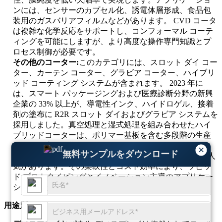
ンには、センサーのカプセル化、誘電体層形成、食品包
装用のガスバリアフィルムなどがあります。 CVD コータ
は複雑な化学反応をサポートし、コンフォーマル コーテ
ィングを可能にしますが、より高度な操作専門知識とプ
ロセス制御が必要です。
その他のコーター:
このカテゴリには、スロット ダイ コー
ター、カーテン コーター、グラビア コーター、ハイブリ
ッド コーティング システムが含まれます。 2023 年に
は、スマート パッケージングおよび医療診断分野の新興
企業の 33% 以上が、導電性インク、ハイドロゲル、接着
剤の塗布に R2R スロット ダイおよびグラビア システムを
採用しました。真空処理と湿式処理を組み合わせたハイ
ブリッドコーターは、ポリマー基板を含む多段階の生産
ラインで注目を集めています。これらのシステムは、
×
無料サンプルをダウンロード
RFID タグ、薬物送達パッチ、光デバイスの中量生産に人
気があります。その柔軟性とコスト効率により、ラピッ
ド プロトタイピングとイノベーション主導のアプリケー
ションがサポートされます。
用途別