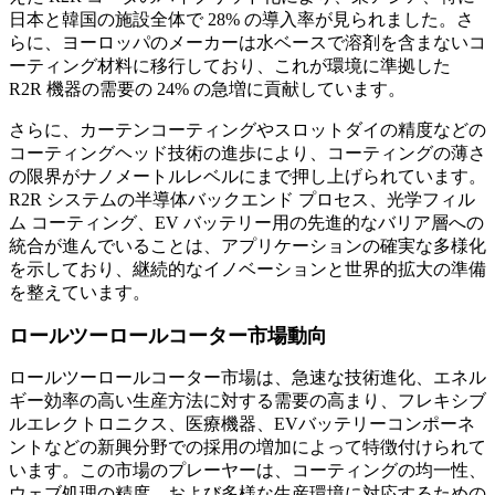
日本と韓国の施設全体で 28% の導入率が見られました。さ
らに、ヨーロッパのメーカーは水ベースで溶剤を含まないコ
ーティング材料に移行しており、これが環境に準拠した
R2R 機器の需要の 24% の急増に貢献しています。
さらに、カーテンコーティングやスロットダイの精度などの
コーティングヘッド技術の進歩により、コーティングの薄さ
の限界がナノメートルレベルにまで押し上げられています。
R2R システムの半導体バックエンド プロセス、光学フィル
ム コーティング、EV バッテリー用の先進的なバリア層への
統合が進んでいることは、アプリケーションの確実な多様化
を示しており、継続的なイノベーションと世界的拡大の準備
を整えています。
ロールツーロールコーター市場動向
ロールツーロールコーター市場は、急速な技術進化、エネル
ギー効率の高い生産方法に対する需要の高まり、フレキシブ
ルエレクトロニクス、医療機器、EVバッテリーコンポーネ
ントなどの新興分野での採用の増加によって特徴付けられて
います。この市場のプレーヤーは、コーティングの均一性、
ウェブ処理の精度、および多様な生産環境に対応するための