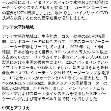
ール政策により、イタリアとスペインで水性および無溶剤コ
ーティング システムの採用が促進され、カーテン コーター
の需要が 27% 増加しました。欧州でも、ハイブリッド CVD
技術を改良するための産学連携が増加しました。
アジア太平洋地域
アジア太平洋地域は、生産能力、コスト効率の高い技術展
開、エンドユーザーの多様性の点で、世界のロールツーロー
ルコーター市場をリードしています。 2023 年には、中国、
韓国、日本が合わせて世界の R2R システム導入の 62% 以上
を占めています。リチウムイオン電池とフレキシブルOLED
製造における中国の優位性により、R2Rスパッタリングとハ
イブリッドコータが38%拡大しました。韓国は引き続き高解
像度ディスプレイコーティング分野でリーダーシップを発揮
し、LGとサムスンがカーテンとCVDラインを拡大した。日
本のSCREEN Finetechは、東南アジアへの高精度コーターの
輸出が23%増加したと報告しました。インドとベトナムも、
グラビアおよびスロットダイシステムを使用した R2R パッ
ケージングおよび電子ラベル生産で勢いを増しました。
中東とアフリカ