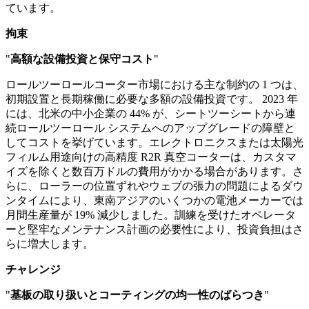
ています。
拘束
"
高額な設備投資と保守コスト
"
ロールツーロールコーター市場における主な制約の 1 つは、
初期設置と長期稼働に必要な多額の設備投資です。 2023 年
には、北米の中小企業の 44% が、シートツーシートから連
続ロールツーロール システムへのアップグレードの障壁と
してコストを挙げています。エレクトロニクスまたは太陽光
フィルム用途向けの高精度 R2R 真空コーターは、カスタマ
イズを除くと数百万ドルの費用がかかる場合があります。さ
らに、ローラーの位置ずれやウェブの張力の問題によるダウ
ンタイムにより、東南アジアのいくつかの電池メーカーでは
月間生産量が 19% 減少しました。訓練を受けたオペレータ
ーと堅牢なメンテナンス計画の必要性により、投資負担はさ
らに増大します。
チャレンジ
"
基板の取り扱いとコーティングの均一性のばらつき
"