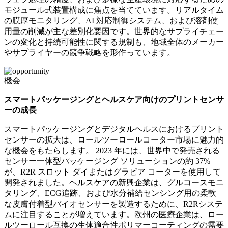
モジュール式装置構成に焦点を当てています。リアルタイム
の膜厚モニタリング、AI 対応制御システム、および溶剤使
用量の削減が主な差別化要因です。世界的なサプライチェー
ンの変化と持続可能性に関する規制も、地域全体のメーカー
やサプライヤーの競争戦略を形作っています。
機会
スマートパッケージングとヘルスケア向けのプリントセンサ
ーの成長
スマートパッケージングとデジタルヘルスにおけるプリント
センサーの拡大は、ロールツーロールコーター市場に魅力的
な機会をもたらします。 2023 年には、世界中で発売される
センサー一体型パッケージング ソリューションの約 37%
が、R2R スロット ダイまたはグラビア コーターを使用して
開発されました。ヘルスケアの新興企業は、グルコースモニ
タリング、ECG追跡、および水分補給センシング用の柔軟
な皮膚付着型バイオセンサーを製造するために、R2Rシステ
ムに注目することが増えています。欧州の医療企業は、ロー
ルツーロール互換の生体適合性ポリマーコーティングの需要