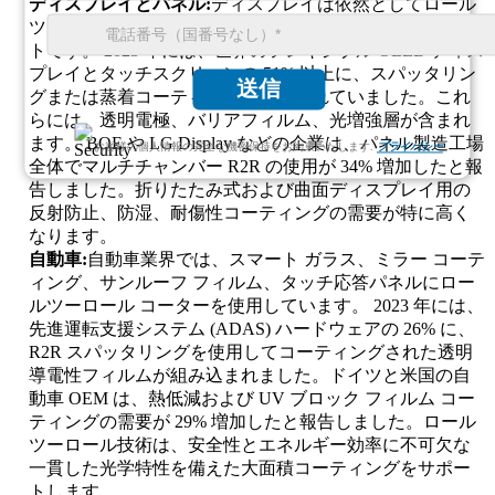
ディスプレイとパネル:
ディスプレイは依然としてロール
ツーロールコーターの最大のアプリケーションセグメン
トです。 2023 年には、世界のフレキシブル OLED ディス
プレイとタッチスクリーンの 51% 以上に、スパッタリン
送信
グまたは蒸着コーティングが使用されていました。これ
らには、透明電極、バリアフィルム、光増強層が含まれ
ます。 BOE や LG Display などの企業は、パネル製造工場
お客様の個人情報の完全な機密保持をお約束いたします.
プライバシー
全体でマルチチャンバー R2R の使用が 34% 増加したと報
告しました。折りたたみ式および曲面ディスプレイ用の
反射防止、防湿、耐傷性コーティングの需要が特に高く
なります。
自動車:
自動車業界では、スマート ガラス、ミラー コーテ
ィング、サンルーフ フィルム、タッチ応答パネルにロー
ルツーロール コーターを使用しています。 2023 年には、
先進運転支援システム (ADAS) ハードウェアの 26% に、
R2R スパッタリングを使用してコーティングされた透明
導電性フィルムが組み込まれました。ドイツと米国の自
動車 OEM は、熱低減および UV ブロック フィルム コー
ティングの需要が 29% 増加したと報告しました。ロール
ツーロール技術は、安全性とエネルギー効率に不可欠な
一貫した光学特性を備えた大面積コーティングをサポー
トします。