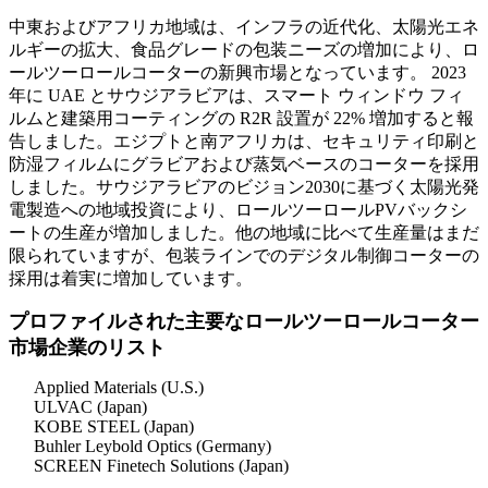
中東およびアフリカ地域は、インフラの近代化、太陽光エネ
ルギーの拡大、食品グレードの包装ニーズの増加により、ロ
ールツーロールコーターの新興市場となっています。 2023
年に UAE とサウジアラビアは、スマート ウィンドウ フィ
ルムと建築用コーティングの R2R 設置が 22% 増加すると報
告しました。エジプトと南アフリカは、セキュリティ印刷と
防湿フィルムにグラビアおよび蒸気ベースのコーターを採用
しました。サウジアラビアのビジョン2030に基づく太陽光発
電製造への地域投資により、ロールツーロールPVバックシ
ートの生産が増加しました。他の地域に比べて生産量はまだ
限られていますが、包装ラインでのデジタル制御コーターの
採用は着実に増加しています。
プロファイルされた主要なロールツーロールコーター
市場企業のリスト
Applied Materials (U.S.)
ULVAC (Japan)
KOBE STEEL (Japan)
Buhler Leybold Optics (Germany)
SCREEN Finetech Solutions (Japan)