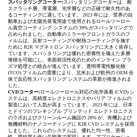
スパッタリングコーター:
スパッタリングコーターは、耐
スクラッチ層、導電層、光学層などの正確で耐久性のあ
るコーティングに適しています。 2023 年には、世界の自
動車および太陽光発電用途で使用されるロールツーロー
ル真空コーティング システムの 39% がスパッタリングで
占められました。自動車のミラ​​ーやフロントガラスのフ
ィルムは、反射コーティングや耐熱コーティングを施す
ために R2R マグネトロン スパッタリングに大きく依存し
ています。スパッタリングは優れた密着性を備えた多層
堆積を可能にし、表面前活性化のためのインライン プラ
ズマ処理との統合が進んでいます。透明導電性酸化物
(TCO) フィルムの需要により、北米および欧州の OEM 全
体で反応性スパッタリング システムの革新が推進されま
した。
CVDコーター:
ロールツーロール対応の化学蒸着 (CVD) シ
ステムは、高精度エレクトロニクスやバリア フィルムの
製造において人気が高まっています。 2023 年には、日本
とドイツのフレキシブル プリンテッド エレクトロニクス
のラボおよびクリーンルーム施設の 28% が、有機および
無機材料のナノコーティングに R2R CVD システムを採用
しました。これらのシステムは、優れた均一性、密着
性、膜純度を低い欠陥率で実現します。アプリケーショ