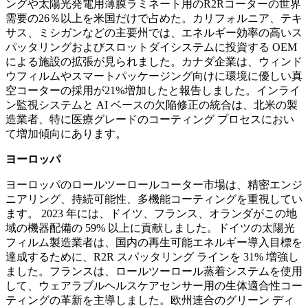
ングや太陽光発電用薄膜ラミネート用のR2Rコーターの世界
需要の26％以上を米国だけで占めた。カリフォルニア、テキ
サス、ミシガンなどの主要州では、エネルギー効率の高いス
パッタリングおよびスロットダイシステムに投資する OEM
による施設の拡張が見られました。カナダ企業は、ウィンド
ウフィルムやスマートパッケージング向けに環境に優しい真
空コーターの採用が21%増加したと報告しました。インライ
ン監視システムと AI ベースの欠陥修正の統合は、北米の製
造業者、特に医療グレードのコーティング プロセスにおい
て増加傾向にあります。
ヨーロッパ
ヨーロッパのロールツーロールコーター市場は、精密エンジ
ニアリング、持続可能性、多機能コーティングを重視してい
ます。 2023 年には、ドイツ、フランス、オランダがこの地
域の機器配備の 59% 以上に貢献しました。ドイツの太陽光
フィルム製造業者は、国内の再生可能エネルギー導入目標を
達成するために、R2R スパッタリング ラインを 31% 増強し
ました。フランスは、ロールツーロール蒸着システムを使用
して、ウェアラブルヘルスケアセンサー用の生体適合性コー
ティングの革新を主導しました。欧州連合のグリーン ディ