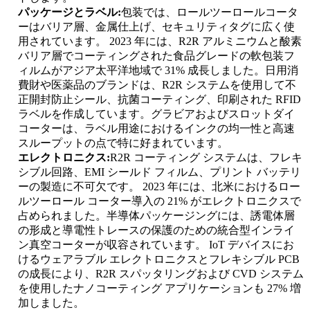
パッケージとラベル:
包装では、ロールツーロールコータ
ーはバリア層、金属仕上げ、セキュリティタグに広く使
用されています。 2023 年には、R2R アルミニウムと酸素
バリア層でコーティングされた食品グレードの軟包装フ
ィルムがアジア太平洋地域で 31% 成長しました。日用消
費財や医薬品のブランドは、R2R システムを使用して不
正開封防止シール、抗菌コーティング、印刷された RFID
ラベルを作成しています。グラビアおよびスロットダイ
コーターは、ラベル用途におけるインクの均一性と高速
スループットの点で特に好まれています。
エレクトロニクス:
R2R コーティング システムは、フレキ
シブル回路、EMI シールド フィルム、プリント バッテリ
ーの製造に不可欠です。 2023 年には、北米におけるロー
ルツーロール コーター導入の 21% がエレクトロニクスで
占められました。半導体パッケージングには、誘電体層
の形成と導電性トレースの保護のための統合型インライ
ン真空コーターが収容されています。 IoT デバイスにお
けるウェアラブル エレクトロニクスとフレキシブル PCB
の成長により、R2R スパッタリングおよび CVD システム
を使用したナノコーティング アプリケーションも 27% 増
加しました。