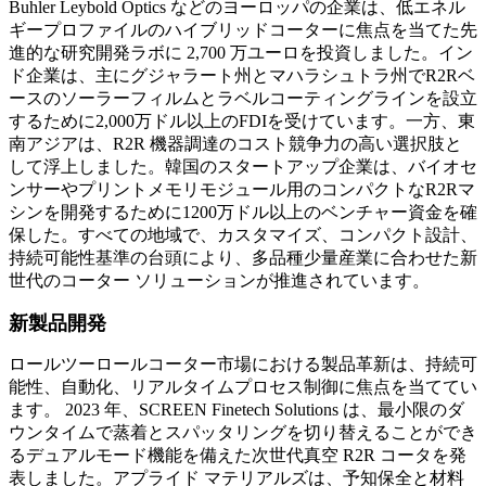
Buhler Leybold Optics などのヨーロッパの企業は、低エネル
ギープロファイルのハイブリッドコーターに焦点を当てた先
進的な研究開発ラボに 2,700 万ユーロを投資しました。イン
ド企業は、主にグジャラート州とマハラシュトラ州でR2Rベ
ースのソーラーフィルムとラベルコーティングラインを設立
するために2,000万ドル以上のFDIを受けています。一方、東
南アジアは、R2R 機器調達のコスト競争力の高い選択肢と
して浮上しました。韓国のスタートアップ企業は、バイオセ
ンサーやプリントメモリモジュール用のコンパクトなR2Rマ
シンを開発するために1200万ドル以上のベンチャー資金を確
保した。すべての地域で、カスタマイズ、コンパクト設計、
持続可能性基準の台頭により、多品種少量産業に合わせた新
世代のコーター ソリューションが推進されています。
新製品開発
ロールツーロールコーター市場における製品革新は、持続可
能性、自動化、リアルタイムプロセス制御に焦点を当ててい
ます。 2023 年、SCREEN Finetech Solutions は、最小限のダ
ウンタイムで蒸着とスパッタリングを切り替えることができ
るデュアルモード機能を備えた次世代真空 R2R コータを発
表しました。アプライド マテリアルズは、予知保全と材料