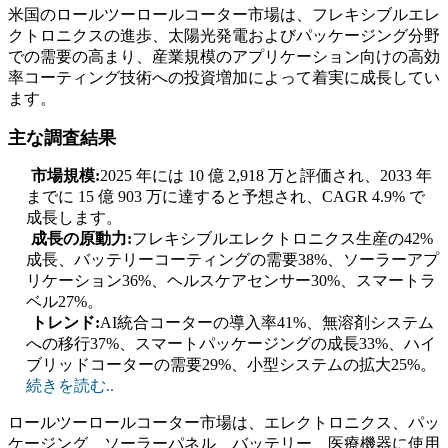
米国のロールツーロールコーター市場は、フレキシブルエレ
クトロニクスの進歩、太陽光発電およびパッケージング分野
での需要の高まり、産業規模のアプリケーション向けの高効
率コーティング技術への投資増加によって着実に成長してい
ます。
主な調査結果
市場規模:
2025 年には 10 億 2,918 万と評価され、2033 年
までに 15 億 903 万に達すると予想され、CAGR 4.9% で
成長します。
成長の原動力:
フレキシブルエレクトロニクス生産の42%
成長、バッテリーコーティングの需要38%、ソーラーアプ
リケーション36%、ヘルスケアセンサー30%、スマートラ
ベル27%。
トレンド:
AI統合コーターの導入率41%、無溶剤システム
への移行37%、スマートパッケージングの成長33%、ハイ
ブリッドコーターの需要29%、小型システムの拡大25%。
続きを読む..
ロールツーロールコーター市場は、エレクトロニクス、パッ
ケージング、ソーラーパネル、バッテリー、医療機器に使用