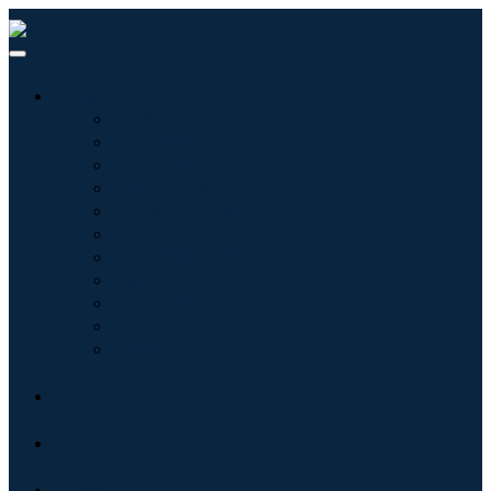
産業:
情報技術
健康管理
機械設備
自動車と輸送
食べ物と飲み物
エネルギーと電力
航空宇宙と防衛
農業
化学薬品および材料
建築
消費財
ブログ
について
接触