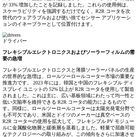
が 33% 増加したことを記録しました。これらの使用例は、
スケーラビリティを強調するだけでなく、R2R コータを次
世代のウェアラブルおよび使い捨てセンサー アプリケーシ
ョンのイネーブラーとして位置付けます。
ドライバー
フレキシブルエレクトロニクスおよびソーラーフィルムの需
要の急増
フレキシブルエレクトロニクスと薄膜ソーラーパネルの生産
の世界的な急増は、ロールツーロールコーター市場の重要な
推進力です。 2023 年には、韓国と中国のフレキシブル ディ
スプレイ ユニットの 52% 以上が R2R コータを使用して製造
されました。これは主に、広い基板領域にわたって均一性と
低い欠陥率を維持できる R2R コータの能力によるもので
す。同様に、ロールツーロールコーターは太陽光発電分野で
も不可欠であり、米国とドイツのメーカーは真空ベースの
R2R コーターの使用を拡大して、フレキシブル PV モジュー
ルに金属酸化物層と緩衝層を蒸着しました。軽量で屈曲可能
なテクノロジーへの取り組みが、この傾向をさらに加速させ