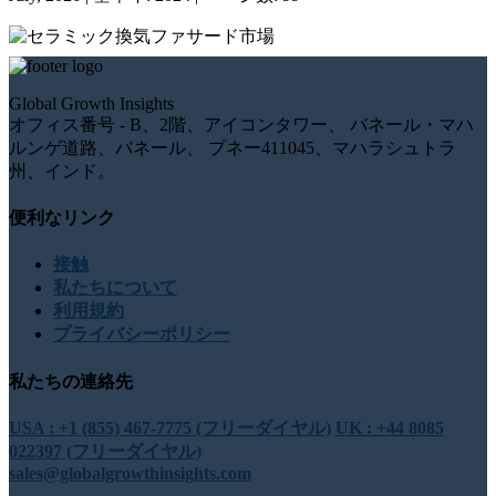
セラミック換気ファサードの市場規模、シェア、成長、業界
分析、傾向とダイナミクス、タイプ別（機械的および化学的
Global Growth Insights
アンカーシステム、隠蔽機械的アンカーシステム、可視機械
オフィス番号 - B、2階、アイコンタワー、 バネール・マハ
的アンカーシステム）、用途別（公共、商業、住宅、産
ルンゲ道路、バネール、 プネー411045、マハラシュトラ
業）、および地域の洞察と2035年までの予測
州、インド。
$
3580
便利なリンク
July, 2026
|
基準年: 2024
|
ページ数: 114
接触
私たちについて
利用規約
建設支出の市場規模、シェア、成長、業界分析、傾向とダイ
プライバシーポリシー
ナミクス、タイプ別（人件費と資材のコスト、建築およびエ
ンジニアリング作業のコスト、諸経費、建設中に支払われる
私たちの連絡先
利息と税金、その他）、用途別（住宅部門、工業部門、商業
部門）、地域別の洞察と2035年までの予測
USA : +1 (855) 467-7775 (フリーダイヤル)
UK : +44 8085
022397 (フリーダイヤル)
$
3580
sales@globalgrowthinsights.com