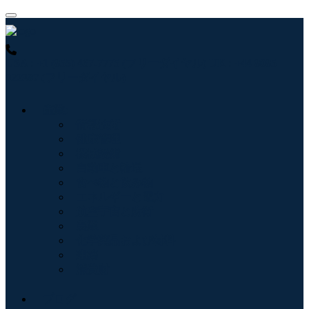
USA : +1 (855) 467-7775 (フリーダイヤル)
UK : +44 8085
022397 (フリーダイヤル)
産業:
情報技術
健康管理
機械設備
自動車と輸送
食べ物と飲み物
エネルギーと電力
航空宇宙と防衛
農業
化学薬品および材料
建築
消費財
ブログ