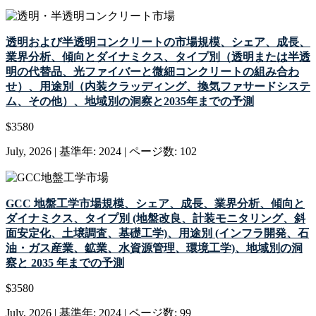
透明および半透明コンクリートの市場規模、シェア、成長、
業界分析、傾向とダイナミクス、タイプ別（透明または半透
明の代替品、光ファイバーと微細コンクリートの組み合わ
せ）、用途別（内装クラッディング、換気ファサードシステ
ム、その他）、地域別の洞察と2035年までの予測
$
3580
July, 2026
|
基準年: 2024
|
ページ数: 102
GCC 地盤工学市場規模、シェア、成長、業界分析、傾向と
ダイナミクス、タイプ別 (地盤改良、計装モニタリング、斜
面安定化、土壌調査、基礎工学)、用途別 (インフラ開発、石
油・ガス産業、鉱業、水資源管理、環境工学)、地域別の洞
察と 2035 年までの予測
$
3580
July, 2026
|
基準年: 2024
|
ページ数: 99