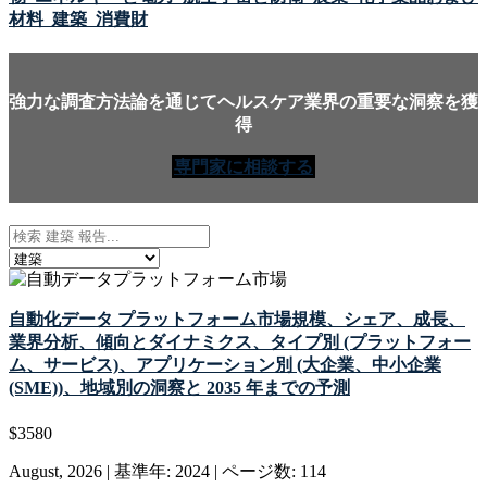
材料
建築
消費財
強力な調査方法論を通じてヘルスケア業界の重要な洞察を獲
得
専門家に相談する
自動化データ プラットフォーム市場規模、シェア、成長、
業界分析、傾向とダイナミクス、タイプ別 (プラットフォー
ム、サービス)、アプリケーション別 (大企業、中小企業
(SME))、地域別の洞察と 2035 年までの予測
$
3580
August, 2026
|
基準年: 2024
|
ページ数: 114