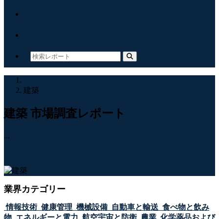
について
接触
家
建築
建築 市場調査レポート
...
業界カテゴリー
情報技術
健康管理
機械設備
自動車と輸送
食べ物と飲み
物
エネルギーと電力
航空宇宙と防衛
農業
化学薬品および