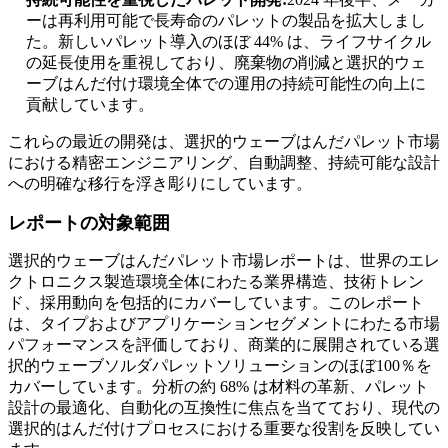
ーは再利用可能で長寿命のパレットの製品を拡大しまし
た。新しいパレット導入のほぼ 44% は、ライフサイクル
の延長使用を重視しており、廃棄物の削減と選択的ウェ
ーブはんだ付け環境全体での運用の持続可能性の向上に
貢献しています。
これらの最近の開発は、選択的ウェーブはんだパレット市場
における精密エンジニアリング、自動調整、持続可能な設計
への明確な移行を浮き彫りにしています。
レポートの対象範囲
選択的ウェーブはんだパレット市場レポートは、世界のエレ
クトロニクス製造環境全体にわたる業界構造、技術トレン
ド、採用動向を包括的にカバーしています。このレポート
は、タイプおよびアプリケーションセグメントにわたる市場
パフォーマンスを評価しており、商業的に展開されている選
択的ウェーブソルダパレットソリューションのほぼ100％を
カバーしています。分析の約 68% は材料の革新、パレット
設計の最適化、自動化の互換性に焦点を当てており、現代の
選択的はんだ付けプロセスにおける重要な役割を反映してい