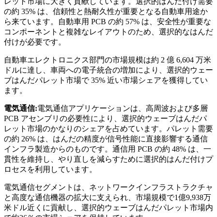
レット市場に大きく貢献しています。選択的はんだ付け需要
の約 35% は、信頼性と熱耐久性が重要となる自動車用途か
ら来ています。自動車用 PCB の約 57% は、安全性が重要な
コンポーネントと複雑なレイアウトのため、選択的なはんだ
付けが必要です。
自動車エレクトロニクス部門の市場規模は約 2 億 6,604 万米
ドルに達し、車両への電子統合の増加により、選択的ウェー
ブはんだパレット市場で 35% 近い市場シェアを獲得してい
ます。
電気通信:
電気通信アプリケーションは、高周波および多層
PCB アセンブリの必要性により、選択的ウェーブはんだパ
レット市場のかなりのシェアを占めています。パレット需要
の約 26% は、はんだの精度が信号性能に直接影響する通信
インフラ製造からのものです。通信用 PCB の約 48% は、一
貫性を維持し、やり直しを減らすために選択的はんだ付けプ
ロセスを利用しています。
電気通信セグメントは、ネットワークインフラストラクチャ
と高度な通信機器の拡大に支えられ、市場規模で1億9,938万
米ドル近くに貢献し、選択的ウェーブはんだパレット市場内