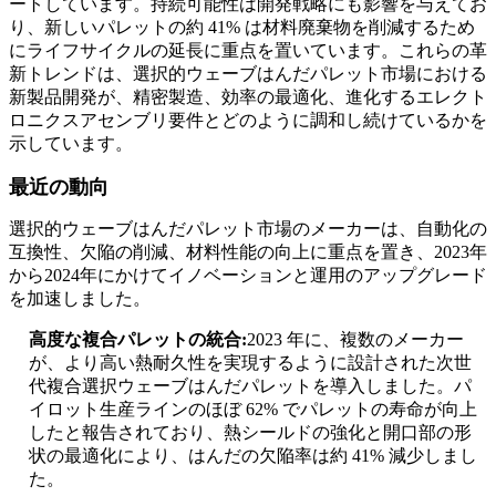
ートしています。持続可能性は開発戦略にも影響を与えてお
り、新しいパレットの約 41% は材料廃棄物を削減するため
にライフサイクルの延長に重点を置いています。これらの革
新トレンドは、選択的ウェーブはんだパレット市場における
新製品開発が、精密製造、効率の最適化、進化するエレクト
ロニクスアセンブリ要件とどのように調和し続けているかを
示しています。
最近の動向
選択的ウェーブはんだパレット市場のメーカーは、自動化の
互換性、欠陥の削減、材料性能の向上に重点を置き、2023年
から2024年にかけてイノベーションと運用のアップグレード
を加速しました。
高度な複合パレットの統合:
2023 年に、複数のメーカー
が、より高い熱耐久性を実現するように設計された次世
代複合選択ウェーブはんだパレットを導入しました。パ
イロット生産ラインのほぼ 62% でパレットの寿命が向上
したと報告されており、熱シールドの強化と開口部の形
状の最適化により、はんだの欠陥率は約 41% 減少しまし
た。