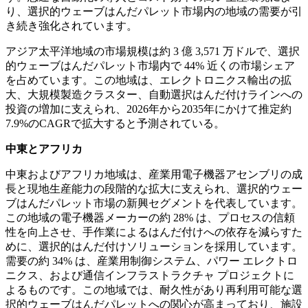
り、選択的ウェーブはんだパレット市場内の地域の需要が引
き続き強化されています。
アジア太平洋地域の市場規模は約 3 億 3,571 万ドルで、選択
的ウェーブはんだパレット市場内で 44% 近くの市場シェア
を占めています。この地域は、エレクトロニクス輸出の拡
大、大規模製造クラスター、自動選択はんだ付けラインへの
投資の増加に支えられ、2026年から2035年にかけて推定約
7.9%のCAGRで拡大すると予測されている。
中東とアフリカ
中東およびアフリカ地域は、産業用電子機器アセンブリの成
長と現地生産能力の段階的な拡大に支えられ、選択的ウェー
ブはんだパレット市場の新興セグメントを代表しています。
この地域の電子機器メーカーの約 28% は、プロセスの信頼
性を向上させ、手作業によるはんだ付けへの依存を減らすた
めに、選択的はんだ付けソリューションを採用しています。
需要の約 34% は、産業用制御システム、パワー エレクトロ
ニクス、および通信インフラストラクチャ プロジェクトに
よるものです。この地域では、耐久性があり再利用可能な選
択的ウェーブはんだパレットへの関心が高まっており、施設