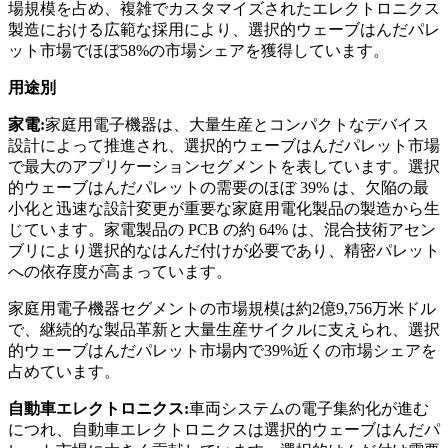
場規模を占め、複雑でカスタマイズされたエレクトロニクス
製造における広範な採用により、選択的ウェーブはんだパレ
ット市場でほぼ58%の市場シェアを獲得しています。
用途別
家電:
家庭用電子機器は、大量生産とコンパクトなデバイス
設計によって推進され、選択的ウェーブはんだパレット市場
で最大のアプリケーションセグメントを表しています。選択
的ウェーブはんだパレットの需要のほぼ 39% は、欠陥の最
小化と迅速な設計変更が重要な家庭用電化製品の製造から生
じています。家電製品の PCB の約 64% は、混合技術アセン
ブリにより選択的なはんだ付けが必要であり、精密パレット
への依存度が高まっています。
家庭用電子機器セグメントの市場規模は約2億9,756万米ドル
で、継続的な製品革新と大量生産サイクルに支えられ、選択
的ウェーブはんだパレット市場内で39%近くの市場シェアを
占めています。
自動車エレクトロニクス:
車両システムの電子集約化が進む
につれ、自動車エレクトロニクスは選択的ウェーブはんだパ