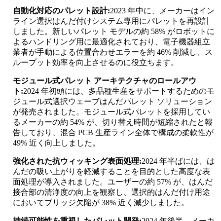
自動化対応のパレット設計:
2023 年中に、メーカーはイン
ライン選択はんだ付けシステム専用にパレットを再設計
しました。新しいパレット モデルの約 58% がロボットに
よるハンドリング用に最適化されており、電子機器組立
業者が手動による位置合わせエラーを約 46% 削減し、ス
ループット効率を向上させるのに役立ちます。
モジュール式パレット アーキテクチャのロールアウ
ト:
2024 年初頭には、多品種生産をサポートするためのモ
ジュール式選択ウェーブはんだパレット ソリューション
が発売されました。モジュール式パレットを採用してい
るメーカーの約 54% が、切り替え時間が短縮されたと報
告しており、混合 PCB 生産ライン全体で構成の柔軟性が
49% 近く向上しました。
強化された抗ウィッキング表面処理:
2024 年半ばには、は
んだの吸い上がりを軽減することを目的とした高度な表
面処理が導入されました。ユーザーの約 57% が、はんだ
接合部の清浄度の向上を観察し、選択的はんだ付け用途
においてブリッジ欠陥が 38% 近く減少しました。
持続可能性を重視したパレット開発:
2024 年後半、メーカ