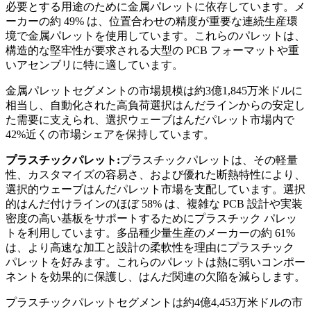
必要とする用途のために金属パレットに依存しています。メ
ーカーの約 49% は、位置合わせの精度が重要な連続生産環
境で金属パレットを使用しています。これらのパレットは、
構造的な堅牢性が要求される大型の PCB フォーマットや重
いアセンブリに特に適しています。
金属パレットセグメントの市場規模は約3億1,845万米ドルに
相当し、自動化された高負荷選択はんだラインからの安定し
た需要に支えられ、選択ウェーブはんだパレット市場内で
42%近くの市場シェアを保持しています。
プラスチックパレット:
プラスチックパレットは、その軽量
性、カスタマイズの容易さ、および優れた断熱特性により、
選択的ウェーブはんだパレット市場を支配しています。選択
的はんだ付けラインのほぼ 58% は、複雑な PCB 設計や実装
密度の高い基板をサポートするためにプラスチック パレッ
トを利用しています。多品種少量生産のメーカーの約 61%
は、より高速な加工と設計の柔軟性を理由にプラスチック
パレットを好みます。これらのパレットは熱に弱いコンポー
ネントを効果的に保護し、はんだ関連の欠陥を減らします。
プラスチックパレットセグメントは約4億4,453万米ドルの市