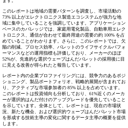
ます。
このレポートは地域の需要パターンを調査し、市場活動の
73% 以上がエレクトロニクス製造エコシステムが強力な地
域に集中していることを強調しています。アプリケーション
ベースのカバレッジでは、家庭用電化製品、自動車用エレク
トロニクス、通信が合わせて最終用途の需要の約 100% を占
めていることがわかります。さらに、このレポートでは、欠
陥の削減、プロセス効率、パレットのライフサイクルパフォ
ーマンスなどの運用指標も評価しており、メーカーのほぼ
52%が、先進的な選択ウェーブはんだパレットの採用後に目
に見える改善が得られたと報告しています。
レポート内の企業プロファイリングには、競争力のあるポジ
ショニング、製品ポートフォリオ、戦略的展開が含まれてお
り、アクティブな市場参加者の 85% 以上を占めています。
このレポートは投資傾向も分析しており、61%近くのメーカ
ーが選択的はんだ付けのアップグレードを優先していること
を示しています。全体として、レポートは、現在の市場状
況、新たな機会、および選択的ウェーブはんだパレット市場
を形成する技術主導の変化に関するデータ主導の概要を提供
します。