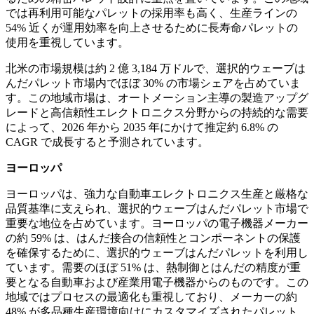
では再利用可能なパレットの採用率も高く、生産ラインの
54% 近くが運用効率を向上させるために長寿命パレットの
使用を重視しています。
北米の市場規模は約 2 億 3,184 万ドルで、選択的ウェーブは
んだパレット市場内でほぼ 30% の市場シェアを占めていま
す。この地域市場は、オートメーション主導の製造アップグ
レードと高信頼性エレクトロニクス分野からの持続的な需要
によって、2026 年から 2035 年にかけて推定約 6.8% の
CAGR で成長すると予測されています。
ヨーロッパ
ヨーロッパは、強力な自動車エレクトロニクス生産と厳格な
品質基準に支えられ、選択的ウェーブはんだパレット市場で
重要な地位を占めています。ヨーロッパの電子機器メーカー
の約 59% は、はんだ接合の信頼性とコンポーネントの保護
を確保するために、選択的ウェーブはんだパレットを利用し
ています。需要のほぼ 51% は、熱制御とはんだの精度が重
要となる自動車および産業用電子機器からのものです。この
地域ではプロセスの最適化も重視しており、メーカーの約
48% が多品種生産環境向けにカスタマイズされたパレット