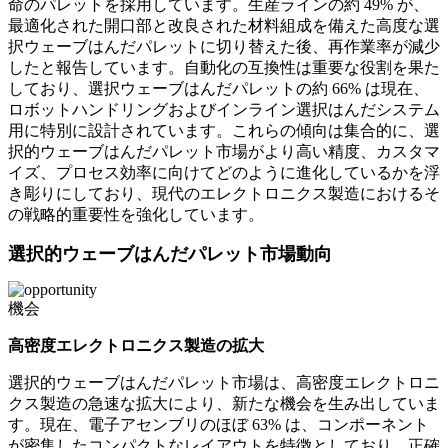
命のパレットを採用しています。生産ラインの約 49% が、
最適化された開口部と改良された材料組成を備えた高度な選
択ウェーブはんだパレットに切り替えた後、再作業率が減少
したと報告しています。自動化の互換性は重要な役割を果た
しており、選択ウェーブはんだパレットの約 66% は現在、
ロボットハンドリングおよびインライン選択はんだシステム
用に特別に設計されています。これらの傾向は集合的に、選
択的ウェーブはんだパレット市場がより高い精度、カスタマ
イズ、プロセス効率に向けてどのように進化しているかを浮
き彫りにしており、現代のエレクトロニクス製造におけるそ
の戦略的重要性を強化しています。
選択的ウェーブはんだパレット市場動向
機会
高密度エレクトロニクス製造の拡大
選択的ウェーブはんだパレット市場は、高密度エレクトロニ
クス製造の急速な拡大により、新たな機会を生み出していま
す。現在、電子アセンブリのほぼ 63% は、コンポーネント
が密集したコンパクトなレイアウトを特徴としており、正確