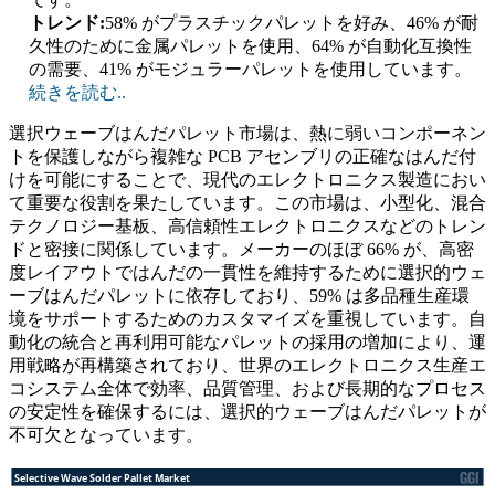
トレンド:
58% がプラスチックパレットを好み、46% が耐
久性のために金属パレットを使用、64% が自動化互換性
の需要、41% がモジュラーパレットを使用しています。
続きを読む..
選択ウェーブはんだパレット市場は、熱に弱いコンポーネン
トを保護しながら複雑な PCB アセンブリの正確なはんだ付
けを可能にすることで、現代のエレクトロニクス製造におい
て重要な役割を果たしています。この市場は、小型化、混合
テクノロジー基板、高信頼性エレクトロニクスなどのトレン
ドと密接に関係しています。メーカーのほぼ 66% が、高密
度レイアウトではんだの一貫性を維持するために選択的ウェ
ーブはんだパレットに依存しており、59% は多品種生産環
境をサポートするためのカスタマイズを重視しています。自
動化の統合と再利用可能なパレットの採用の増加により、運
用戦略が再構築されており、世界のエレクトロニクス生産エ
コシステム全体で効率、品質管理、および長期的なプロセス
の安定性を確保するには、選択的ウェーブはんだパレットが
不可欠となっています。