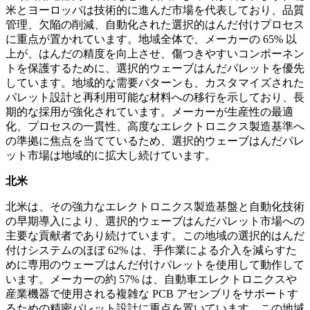
米とヨーロッパは技術的に進んだ市場を代表しており、品質
管理、欠陥の削減、自動化された選択的はんだ付けプロセス
に重点が置かれています。地域全体で、メーカーの 65% 以
上が、はんだの精度を向上させ、傷つきやすいコンポーネン
トを保護するために、選択的ウェーブはんだパレットを優先
しています。地域的な需要パターンも、カスタマイズされた
パレット設計と再利用可能な材料への移行を示しており、長
期的な採用が強化されています。メーカーが生産性の最適
化、プロセスの一貫性、高度なエレクトロニクス製造基準へ
の準拠に焦点を当てているため、選択的ウェーブはんだパレ
ット市場は地域的に拡大し続けています。
北米
北米は、その強力なエレクトロニクス製造基盤と自動化技術
の早期導入により、選択的ウェーブはんだパレット市場への
主要な貢献者であり続けています。この地域の選択的はんだ
付けシステムのほぼ 62% は、手作業による介入を減らすた
めに専用のウェーブはんだ付けパレットを使用して動作して
います。メーカーの約 57% は、自動車エレクトロニクスや
産業機器で使用される複雑な PCB アセンブリをサポートす
るための精密パレット設計に重点を置いています。この地域