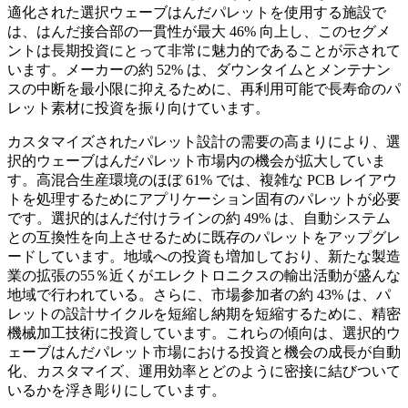
適化された選択ウェーブはんだパレットを使用する施設で
は、はんだ接合部の一貫性が最大 46% 向上し、このセグメ
ントは長期投資にとって非常に魅力的であることが示されて
います。メーカーの約 52% は、ダウンタイムとメンテナン
スの中断を最小限に抑えるために、再利用可能で長寿命のパ
レット素材に投資を振り向けています。
カスタマイズされたパレット設計の需要の高まりにより、選
択的ウェーブはんだパレット市場内の機会が拡大していま
す。高混合生産環境のほぼ 61% では、複雑な PCB レイアウ
トを処理するためにアプリケーション固有のパレットが必要
です。選択的はんだ付けラインの約 49% は、自動システム
との互換性を向上させるために既存のパレットをアップグレ
ードしています。地域への投資も増加しており、新たな製造
業の拡張の55％近くがエレクトロニクスの輸出活動が盛んな
地域で行われている。さらに、市場参加者の約 43% は、パ
レットの設計サイクルを短縮し納期を短縮するために、精密
機械加工技術に投資しています。これらの傾向は、選択的ウ
ェーブはんだパレット市場における投資と機会の成長が自動
化、カスタマイズ、運用効率とどのように密接に結びついて
いるかを浮き彫りにしています。