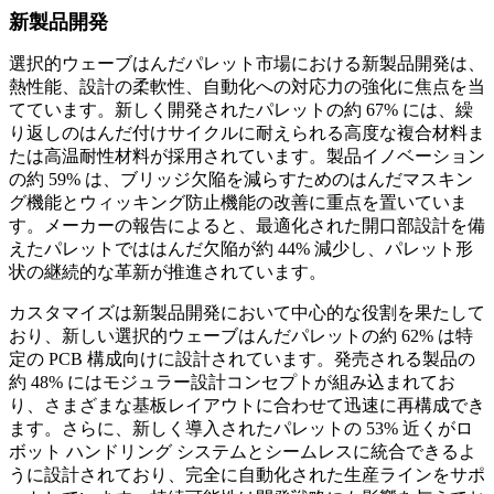
新製品開発
選択的ウェーブはんだパレット市場における新製品開発は、
熱性能、設計の柔軟性、自動化への対応力の強化に焦点を当
てています。新しく開発されたパレットの約 67% には、繰
り返しのはんだ付けサイクルに耐えられる高度な複合材料ま
たは高温耐性材料が採用されています。製品イノベーション
の約 59% は、ブリッジ欠陥を減らすためのはんだマスキン
グ機能とウィッキング防止機能の改善に重点を置いていま
す。メーカーの報告によると、最適化された開口部設計を備
えたパレットでははんだ欠陥が約 44% 減少し、パレット形
状の継続的な革新が推進されています。
カスタマイズは新製品開発において中心的な役割を果たして
おり、新しい選択的ウェーブはんだパレットの約 62% は特
定の PCB 構成向けに設計されています。発売される製品の
約 48% にはモジュラー設計コンセプトが組み込まれてお
り、さまざまな基板レイアウトに合わせて迅速に再構成でき
ます。さらに、新しく導入されたパレットの 53% 近くがロ
ボット ハンドリング システムとシームレスに統合できるよ
うに設計されており、完全に自動化された生産ラインをサポ