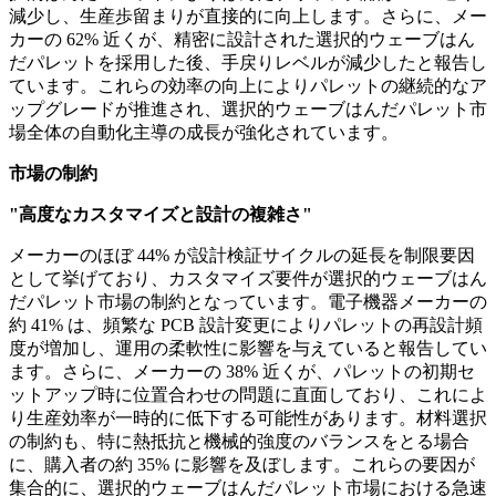
減少し、生産歩留まりが直接的に向上します。さらに、メー
カーの 62% 近くが、精密に設計された選択的ウェーブはん
だパレットを採用した後、手戻りレベルが減少したと報告し
ています。これらの効率の向上によりパレットの継続的なア
ップグレードが推進され、選択的ウェーブはんだパレット市
場全体の自動化主導の成長が強化されています。
市場の制約
"高度なカスタマイズと設計の複雑さ"
メーカーのほぼ 44% が設計検証サイクルの延長を制限要因
として挙げており、カスタマイズ要件が選択的ウェーブはん
だパレット市場の制約となっています。電子機器メーカーの
約 41% は、頻繁な PCB 設計変更によりパレットの再設計頻
度が増加し、運用の柔軟性に影響を与えていると報告してい
ます。さらに、メーカーの 38% 近くが、パレットの初期セ
ットアップ時に位置合わせの問題に直面しており、これによ
り生産効率が一時的に低下する可能性があります。材料選択
の制約も、特に熱抵抗と機械的強度のバランスをとる場合
に、購入者の約 35% に影響を及ぼします。これらの要因が
集合的に、選択的ウェーブはんだパレット市場における急速