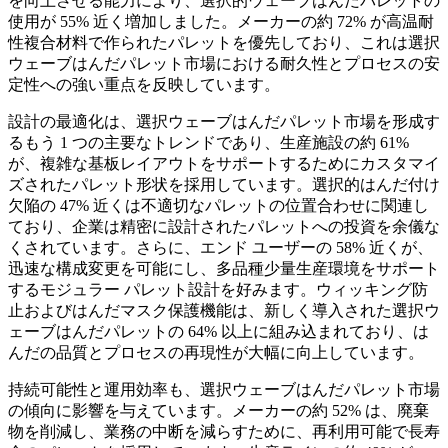
を向上させる能力により、選択的ウェーブはんだパレットの
使用が 55% 近く増加しました。メーカーの約 72% が高温耐
性複合材料で作られたパレットを優先しており、これは選択
ウェーブはんだパレット市場における耐久性とプロセスの安
定性への強い重点を反映しています。
設計の最適化は、選択ウェーブはんだパレット市場を形成す
るもう 1 つの主要なトレンドであり、生産施設の約 61%
が、複雑な基板レイアウトをサポートするためにカスタマイ
ズされたパレット形状を採用しています。選択的はんだ付け
欠陥の 47% 近くは不適切なパレットの位置合わせに関連し
ており、企業は精密に設計されたパレットへの投資を余儀な
くされています。さらに、エンド ユーザーの 58% 近くが、
迅速な構成変更を可能にし、多品種少量生産環境をサポート
するモジュラー パレット設計を好みます。ウィッキング防
止およびはんだマスク保護機能は、新しく導入された選択ウ
ェーブはんだパレットの 64% 以上に組み込まれており、は
んだの品質とプロセスの再現性が大幅に向上しています。
持続可能性と運用効率も、選択ウェーブはんだパレット市場
の傾向に影響を与えています。メーカーの約 52% は、廃棄
物を削減し、業務の中断を減らすために、再利用可能で長寿