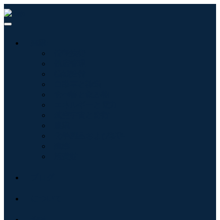
産業:
情報技術
健康管理
機械設備
自動車と輸送
食べ物と飲み物
エネルギーと電力
航空宇宙と防衛
農業
化学薬品および材料
建築
消費財
ブログ
について
接触