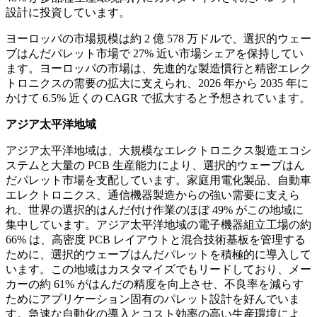
設計に投資しています。
ヨーロッパの市場規模は約 2 億 578 万ドルで、選択的ウェー
ブはんだパレット市場で 27% 近い市場シェアを保持してい
ます。ヨーロッパの市場は、先進的な製造慣行と精密エレク
トロニクスの需要の拡大に支えられ、2026 年から 2035 年に
かけて 6.5% 近くの CAGR で拡大すると予想されています。
アジア太平洋地域
アジア太平洋地域は、大規模なエレクトロニクス製造エコシ
ステムと大量の PCB 生産能力により、選択的ウェーブはん
だパレット市場を支配しています。家庭用電化製品、自動車
エレクトロニクス、通信機器製造からの強い需要に支えら
れ、世界の選択的はんだ付け作業のほぼ 49% がこの地域に
集中しています。アジア太平洋地域の電子機器組立工場の約
66% は、高密度 PCB レイアウトと混合技術基板を管理する
ために、選択的ウェーブはんだパレットを積極的に導入して
います。この地域はカスタマイズでもリードしており、メー
カーの約 61% がはんだの精度を向上させ、不良率を減らす
ためにアプリケーション固有のパレット設計を好んでいま
す。急速な自動化の導入とコスト効率の高い生産環境によ