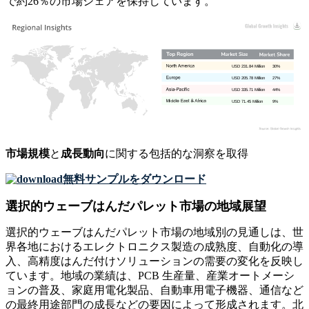
で約26％の市場シェアを保持しています。
USD 231.84 Million
30%
USD 205.78 Million
27%
USD 335.71 Million
44%
USD 71.45 Million
9%
市場規模
と
成長動向
に関する包括的な洞察を取得
無料サンプルをダウンロード
選択的ウェーブはんだパレット市場の地域展望
選択的ウェーブはんだパレット市場の地域別の見通しは、世
界各地におけるエレクトロニクス製造の成熟度、自動化の導
入、高精度はんだ付けソリューションの需要の変化を反映し
ています。地域の業績は、PCB 生産量、産業オートメーシ
ョンの普及、家庭用電化製品、自動車用電子機器、通信など
の最終用途部門の成長などの要因によって形成されます。北