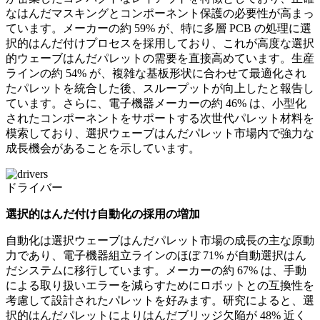
なはんだマスキングとコンポーネント保護の必要性が高まっ
ています。メーカーの約 59% が、特に多層 PCB の処理に選
択的はんだ付けプロセスを採用しており、これが高度な選択
的ウェーブはんだパレットの需要を直接高めています。生産
ラインの約 54% が、複雑な基板形状に合わせて最適化され
たパレットを統合した後、スループットが向上したと報告し
ています。さらに、電子機器メーカーの約 46% は、小型化
されたコンポーネントをサポートする次世代パレット材料を
模索しており、選択ウェーブはんだパレット市場内で強力な
成長機会があることを示しています。
ドライバー
選択的はんだ付け自動化の採用の増加
自動化は選択ウェーブはんだパレット市場の成長の主な原動
力であり、電子機器組立ラインのほぼ 71% が自動選択はん
だシステムに移行しています。メーカーの約 67% は、手動
による取り扱いエラーを減らすためにロボットとの互換性を
考慮して設計されたパレットを好みます。研究によると、選
択的はんだパレットによりはんだブリッジ欠陥が 48% 近く