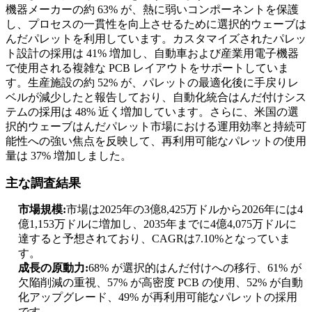
機器メーカーの約 63% が、熱に弱いコンポーネントを保護
し、プロセスの一貫性を向上させるために選択的ウェーブは
んだパレットを利用しています。カスタマイズされたパレッ
ト設計の採用は 41% 増加し、自動車および産業用電子機器
で使用される複雑な PCB レイアウトをサポートしていま
す。生産施設の約 52% が、パレットの最適化後に手戻りレ
ベルが減少したと報告しており、自動化統合はんだ付けシス
テムの採用は 48% 近く増加しています。さらに、米国の選
択的ウェーブはんだパレット市場における運用効率と持続可
能性への強い焦点を反映して、再利用可能なパレットの使用
量は 37% 増加しました。
主な調査結果
市場規模:
市場は2025年の3億8,425万ドルから2026年には4
億1,153万ドルに増加し、2035年までに4億4,075万ドルに
達すると予想されており、CAGRは7.10%となっていま
す。
成長の原動力:
68% が選択的はんだ付けへの移行、61% が
欠陥削減の重視、57% が高密度 PCB の使用、52% が自動
化アップグレード、49% が再利用可能なパレットの採用
です。