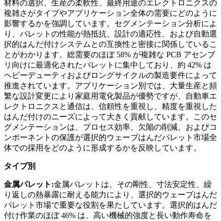
材料の選択、生産の柔軟性、最終用途のエレクトロニクスの
複雑さがタイプやアプリケーション全体の需要にどのように
影響するかを強調しています。セグメンテーション分析によ
り、パレットの性能が熱抵抗、設計の適応性、および自動選
択的はんだ付けシステムとの互換性と密接に関係しているこ
とがわかります。総需要のほぼ 58% が複雑な PCB アセンブ
リ向けに最適化されたパレットに集中しており、約 42% は
ヘビーデューティおよびロングサイクルの製造要件によって
推進されています。アプリケーション別では、大量生産と頻
繁な設計変更により家庭用電化製品が優勢ですが、自動車エ
レクトロニクスと通信は、信頼性を重視し、精度を重視した
はんだ付けのニーズによって大きく貢献しています。このセ
グメンテーションは、プロセス効率、欠陥の削減、およびコ
ンポーネントの保護が選択的ウェーブはんだパレット市場全
体での採用をどのように形成するかを反映しています。
タイプ別
金属パレット:
金属パレットは、その剛性、寸法安定性、繰
り返しの熱暴露に耐える能力により、選択的ウェーブはんだ
パレット市場で重要な役割を果たしています。選択的はんだ
付け作業のほぼ 46% は、高い機械的強度と長い動作寿命を