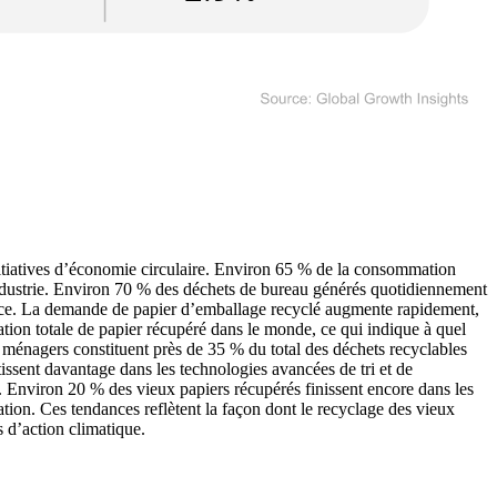
itiatives d’économie circulaire. Environ 65 % de la consommation
'industrie. Environ 70 % des déchets de bureau générés quotidiennement
sance. La demande de papier d’emballage recyclé augmente rapidement,
ation totale de papier récupéré dans le monde, ce qui indique à quel
r ménagers constituent près de 35 % du total des déchets recyclables
tissent davantage dans les technologies avancées de tri et de
. Environ 20 % des vieux papiers récupérés finissent encore dans les
ation. Ces tendances reflètent la façon dont le recyclage des vieux
s d’action climatique.