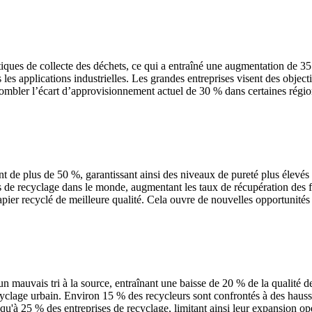
iques de collecte des déchets, ce qui a entraîné une augmentation de 3
 les applications industrielles. Les grandes entreprises visent des objec
t combler l’écart d’approvisionnement actuel de 30 % dans certaines régi
nt de plus de 50 %, garantissant ainsi des niveaux de pureté plus élevés 
es de recyclage dans le monde, augmentant les taux de récupération des
apier recyclé de meilleure qualité. Cela ouvre de nouvelles opportunité
 mauvais tri à la source, entraînant une baisse de 20 % de la qualité de
cyclage urbain. Environ 15 % des recycleurs sont confrontés à des haus
qu'à 25 % des entreprises de recyclage, limitant ainsi leur expansion op