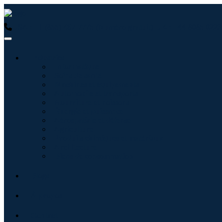
USA : +1 (855) 467-7775 (Numéro gratuit)
UK : +44 8085 0223
Industries
Informatique
Soins de santé
Machines et équipements
Automobile et transports
Nourriture et boissons
Énergie et puissance
Aérospatiale et défense
Agriculture
Produits chimiques et matériaux
Architecture
Biens de consommation
Blogs
À propos
Contact