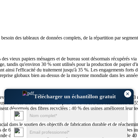
i besoin des
tableaux de données complets, de la répartition par segment 
des vieux papiers ménagers et de bureau sont désormais récupérés via l
, tandis qu'environ 30 % sont utilisés pour la production de papier d'i
nt ainsi l'efficacité du traitement jusqu'à 35 %. Les engagements forts
 reprise globaux bien au-dessus de la moyenne mondiale dans les années
×
Télécharger un échantillon gratuit
devrait atteindre 49,91 milliards de dollars en 2025 pour atteindre 62,7
ussent à des taux de collecte de près de 70 % et à une réutilisation de 
ent désormais des fibres recyclées ; 40 % des usines améliorent leur tec
cial dans le soutien des objectifs de fabrication durable et de réachem
s de 60 % d'énergie par rapport à la production de papier vierge. Des in
emande de papier d’emballage et d’impression de haute qualité. Près de 