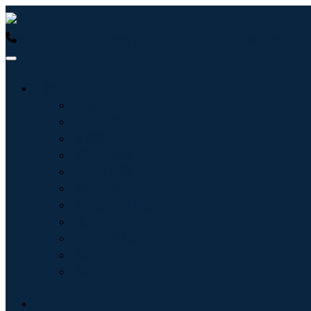
USA : +1 (855) 467-7775 (免费电话)
UK : +44 8085 022397
行业
信息技术
卫生保健
机械设备
汽车与运输
食品和饮料
能源与电力
航空航天与国防
农业
化学品与材料
建筑学
消费品
博客