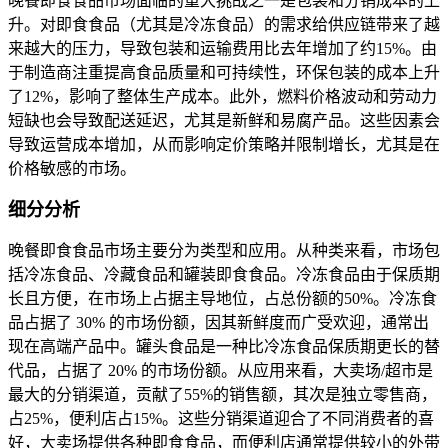
晚餐即食食品市场面临的重大挑战之一是包装和分销成本的上
升。对即食食品（尤其是冷冻食品）的需求给供应链带来了越
来越大的压力，导致包装和运输费用比去年增加了约15%。由
于制造商注重提高食品质量和可持续性，环保包装的成本上升
了12%，影响了整体生产成本。此外，燃料价格波动和劳动力
短缺也会导致配送延迟，尤其是新鲜和易腐产品。这些因素会
导致运营成本增加，从而影响定价策略并限制增长，尤其是在
价格敏感的市场。
细分分析
晚餐即食食品市场主要分为类型和应用。从种类来看，市场包
括冷冻食品、冷藏食品和罐装即食食品。冷冻食品由于保质期
长且方便，在市场上占据主导地位，占总份额的50%。冷冻食
品占据了 30% 的市场份额，因其新鲜度而广受欢迎，通常出
现在高端产品中。罐头食品是一种比冷冻食品保质期更长的替
代品，占据了 20% 的市场份额。从应用来看，大卖场/超市是
最大的分销渠道，贡献了55%的销售额，其次是独立零售商，
占25%，便利店占15%。这些分销渠道迎合了不同消费者的喜
好，大卖场提供各种即食食品，而便利店通常提供较小的外带