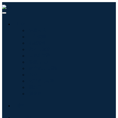
行业
信息技术
卫生保健
机械设备
汽车与运输
食品和饮料
能源与电力
航空航天与国防
农业
化学品与材料
建筑学
消费品
博客
关于我们