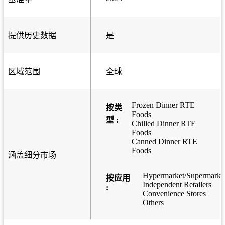
提供历史数据
是
区域范围
全球
Frozen Dinner RTE
按类
Foods
型 :
Chilled Dinner RTE
Foods
Canned Dinner RTE
Foods
涵盖细分市场
Hypermarket/Supermarke
按应用
Independent Retailers
:
Convenience Stores
Others