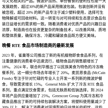
与文化相关的产品。微波炉加热、单份餐食的便利性也是一大
发展趋势，超过30%的新产品采用微波包装。包装创新并没有
被忽视，超过 20% 的新产品专注于减少塑料使用，选择可生
物降解或可回收材料。这一转变与对可持续和生态意识食品包
装日益增长的需求相一致。随着消费者对优质产品的兴趣日益
浓厚，制造商也在投资更复杂的制备技术，以改善风味、质地
和整体质量，确保冷冻、冷藏和罐装食品既方便又美味。
晚餐 RTE 食品市场制造商的最新发展
2023 年，雀巢等公司推出了新的有机植物即食食品系列，在
注重健康的消费者中迅速流行，植物食品的销售额增长了
18%。 2024 年，联合利华推出了以民族美食为特色的冷冻晚
餐系列，这一细分市场去年增长了 20%。麦凯恩食品 (McCain
Foods) 专注于针对忙碌的专业人士开发一系列新的微波炉餐
食，导致需求增长 15%。 General Mills 扩大了冷冻 RTE 食品
系列，重点满足饮食需求，包括无麸质和低钠选择，到 2024
年将产品供应量增加了 25%。Greencore Group 为其冷冻和冷
藏食品推出了新的可持续包装解决方案，将塑料使用量减少了
30% 以上，解决了消费者对环境影响日益增长的担忧。这些