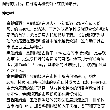
偏好的变化，在线销售和餐馆正在快速增长。
按类型
白朗姆酒
：白朗姆酒在澳大利亚朗姆酒市场占有最大份
额，约占40%。其清淡、干净的味道使其成为混合饮料和鸡
尾酒的首选，尤其是莫吉托和代基里酒。以白朗姆酒为基
础的鸡尾酒在酒吧和餐馆中越来越受欢迎，这有助于其在
市场上占据主导地位。
黑朗姆酒
：黑朗姆酒占据了 30% 左右的市场份额，是喜欢
更丰富、更复杂口味的消费者的首选。通常用于深色鸡尾
酒，如 Dark 'n' Stormy，其浓郁的风味吸引了喜欢浓郁烈酒
的成年人。
金色朗姆酒
：金朗姆酒在市场上所占份额较小，约为
20%。其顺滑且略带甜味的味道使其成为饮用或用于古巴自
由等鸡尾酒的流行选择。随着越来越多的消费者欣赏其多
功能性，金朗姆酒的市场份额正在缓慢增长。
五香朗姆酒
：五香朗姆酒的受欢迎程度迅速上升，目前约
占市场的 10%。加香料朗姆酒加入了肉桂、香草和丁香等