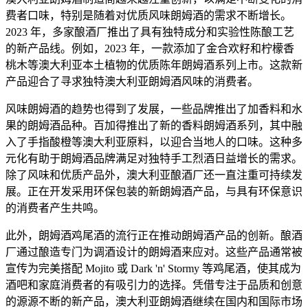
费者口味，特别是随着对优质风味朗姆酒的需求不断增长。
2023 年，多家酿酒厂推出了具有独特成分和实验性陈酿工艺
的新产品线。例如，2023 年，一款添加了金合欢籽和柠檬香
桃木等澳大利亚本土植物的优质陈年朗姆酒系列上市。这款新
产品迎合了寻求独特澳大利亚朗姆酒风味的消费者。
风味朗姆酒的趋势也得到了发展，一些品牌推出了加香料和水
果的朗姆酒品种。百加得推出了新的香料朗姆酒系列，其中融
入了手指酸橙等澳大利亚原料，以迎合当地人的口味。这种多
元化有助于朗姆酒品牌满足对独特手工烈酒日益增长的需求。
除了风味和优质产品外，澳大利亚酿酒厂还一直注重可持续发
展。正在开发采用环保包装的新朗姆酒产品，与具有环保意识
的消费者产生共鸣。
此外，朗姆酒鸡尾酒的流行正在推动朗姆酒产品的创新。酿酒
厂通过酿造专门为调酒设计的朗姆酒来应对。这些产品通常被
宣传为完美搭配 Mojito 或 Dark 'n' Stormy 等鸡尾酒，使其成为
酒吧和家庭消费者的有吸引力的选择。凭借专注于品质和创意
的源源不断的新产品，澳大利亚朗姆酒继续在国内和国际市场