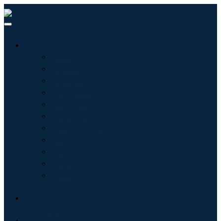
行业
信息技术
卫生保健
机械设备
汽车与运输
食品和饮料
能源与电力
航空航天与国防
农业
化学品与材料
建筑学
消费品
博客
关于我们