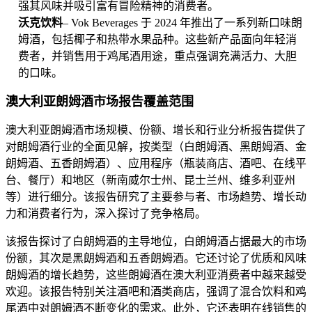
强其风味并吸引富有冒险精神的消费者。
沃克饮料
– Vok Beverages 于 2024 年推出了一系列新口味朗
姆酒，包括椰子和热带水果品种。这些新产品面向年轻消
费者，并销售用于鸡尾酒用途，重点强调充满活力、大胆
的口味。
澳大利亚朗姆酒市场报告覆盖范围
澳大利亚朗姆酒市场规模、份额、增长和行业分析报告提供了
对朗姆酒行业的全面见解，按类型（白朗姆酒、黑朗姆酒、金
朗姆酒、五香朗姆酒）、应用程序（瓶装商店、酒吧、在线平
台、餐厅）和地区（新南威尔士州、昆士兰州、维多利亚州
等）进行细分。该报告研究了主要参与者、市场趋势、增长动
力和消费者行为，深入探讨了竞争格局。
该报告探讨了白朗姆酒的主导地位，白朗姆酒占据最大的市场
份额，其次是黑朗姆酒和五香朗姆酒。它还讨论了优质和风味
朗姆酒的增长趋势，这些朗姆酒在澳大利亚消费者中越来越受
欢迎。该报告特别关注酒吧和酒类商店，强调了混合饮料和鸡
尾酒中对朗姆酒不断变化的需求。此外，它还表明在线销售的