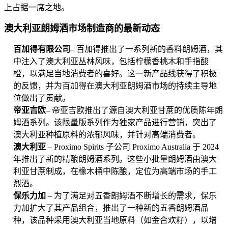
上占据一席之地。
澳大利亚朗姆酒市场制造商的最新动态
百加得有限公司
– 百加得推出了一系列新的香料朗姆酒，其
中注入了澳大利亚丛林风味，包括柠檬香桃木和手指酸
橙，以满足当地消费者的喜好。这一新产品线获得了积极
的反馈，并为百加得在澳大利亚朗姆酒市场的持续主导地
位做出了贡献。
帝亚吉欧
– 帝亚吉欧推出了源自澳大利亚甘蔗的优质陈年朗
姆酒系列。该限量版系列作为独家产品进行营销，突出了
澳大利亚种植原料的浓郁风味，并针对高端消费者。
澳大利亚
– Proximo Spirits 子公司 Proximo Australia 于 2024
年推出了新的精酿朗姆酒系列。这些小批量朗姆酒由澳大
利亚甘蔗制成，在橡木桶中陈酿，定位为高端市场的手工
烈酒。
保乐力加
– 为了满足对五香朗姆酒不断增长的需求，保乐
力加扩大了其产品组合，推出了一种新的五香朗姆酒品
种，该品种采用澳大利亚当地原料（如金合欢籽），以增