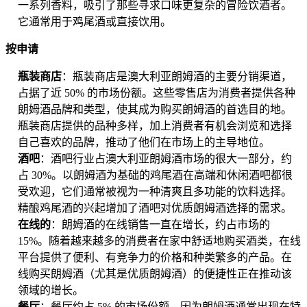
一系列香料，吸引了那些寻求口味更复杂的冒险饮酒者。
它通常用于鸡尾酒或直接饮用。
按申请
瓶装商店
：瓶装商店是澳大利亚朗姆酒的主要分销渠道，
占据了近 50% 的市场份额。这些零售店为消费者提供各种
朗姆酒品牌和类型，使其成为购买朗姆酒的首选目的地。
瓶装商店提供的品种多样，加上消费者有机会浏览和选择
自己喜欢的品牌，推动了他们在市场上的主导地位。
酒吧
：酒吧行业占澳大利亚朗姆酒市场的很大一部分，约
占 30%。以朗姆酒为基础的鸡尾酒在高端和休闲酒吧都很
受欢迎，它们通常被视为一种清爽且多功能的饮料选择。
精酿鸡尾酒的兴起增加了酒吧对优质朗姆酒选择的需求。
在线的
：朗姆酒的在线销售一直在增长，约占市场的
15%。随着越来越多的消费者在家中舒适地购买酒类，在线
平台提供了便利、有竞争力的价格和种类繁多的产品。在
线购买朗姆酒（尤其是优质朗姆酒）的便捷性正在推动该
领域的增长。
餐厅
：餐厅约占 5% 的市场份额，因为朗姆酒通常出现在特