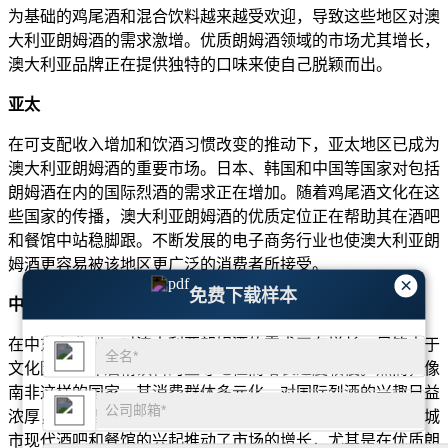
为基础的鸡尾酒和混合饮料越来越受欢迎，导致这些地区对澳
大利亚朗姆酒的需求激增。优质朗姆酒领域的市场尤其增长，
澳大利亚品牌正在提供独特的口味来使自己脱颖而出。
亚太
在可支配收入增加和饮酒习惯改变的推动下，亚太地区已成为
澳大利亚朗姆酒的重要市场。日本、韩国和中国等国家对包括
朗姆酒在内的国际烈酒的需求正在增加。随着鸡尾酒文化在这
些国家的传播，澳大利亚朗姆酒的优质定位正在帮助其在酒吧
和餐馆中站稳脚跟。不断发展的电子商务行业也使澳大利亚朗
姆酒更容易被该地区更广泛的消费者所接受。
×
免费下载样本
中东和非洲
在中东和非洲，对澳大利亚朗姆酒的需求正在增长，尽管由于
文化因素和非酒精饮料的主导地位而增长速度较慢。然而，像
南非这样的国家，其消费群体多元化，对国际烈酒的兴趣日益
浓厚，朗姆酒消费量有所增加。开普敦和约翰内斯堡等主要城
市现代酒吧和餐馆的兴起推动了市场的增长，尤其是在优质朗