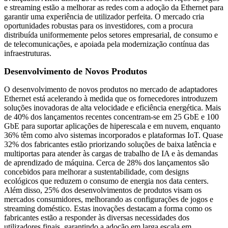
e streaming estão a melhorar as redes com a adoção da Ethernet para
garantir uma experiência de utilizador perfeita. O mercado cria
oportunidades robustas para os investidores, com a procura
distribuída uniformemente pelos setores empresarial, de consumo e
de telecomunicações, e apoiada pela modernização contínua das
infraestruturas.
Desenvolvimento de Novos Produtos
O desenvolvimento de novos produtos no mercado de adaptadores
Ethernet está acelerando à medida que os fornecedores introduzem
soluções inovadoras de alta velocidade e eficiência energética. Mais
de 40% dos lançamentos recentes concentram-se em 25 GbE e 100
GbE para suportar aplicações de hiperescala e em nuvem, enquanto
36% têm como alvo sistemas incorporados e plataformas IoT. Quase
32% dos fabricantes estão priorizando soluções de baixa latência e
multiportas para atender às cargas de trabalho de IA e às demandas
de aprendizado de máquina. Cerca de 28% dos lançamentos são
concebidos para melhorar a sustentabilidade, com designs
ecológicos que reduzem o consumo de energia nos data centers.
Além disso, 25% dos desenvolvimentos de produtos visam os
mercados consumidores, melhorando as configurações de jogos e
streaming doméstico. Estas inovações destacam a forma como os
fabricantes estão a responder às diversas necessidades dos
utilizadores finais, garantindo a adoção em larga escala em