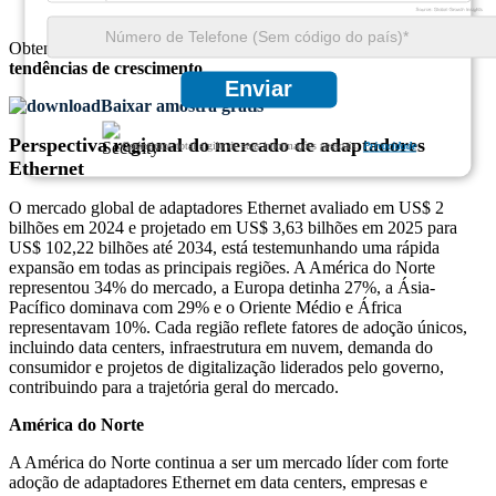
Obtenha insights abrangentes sobre o
tamanho do mercado
e as
tendências de crescimento
Enviar
Baixar amostra grátis
Perspectiva regional do mercado de adaptadores
Garantimos total sigilo de suas informações pessoais.
Privacidade
Ethernet
O mercado global de adaptadores Ethernet avaliado em US$ 2
bilhões em 2024 e projetado em US$ 3,63 bilhões em 2025 para
US$ 102,22 bilhões até 2034, está testemunhando uma rápida
expansão em todas as principais regiões. A América do Norte
representou 34% do mercado, a Europa detinha 27%, a Ásia-
Pacífico dominava com 29% e o Oriente Médio e África
representavam 10%. Cada região reflete fatores de adoção únicos,
incluindo data centers, infraestrutura em nuvem, demanda do
consumidor e projetos de digitalização liderados pelo governo,
contribuindo para a trajetória geral do mercado.
América do Norte
A América do Norte continua a ser um mercado líder com forte
adoção de adaptadores Ethernet em data centers, empresas e