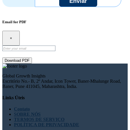
Enviar
Email for PDF
×
Download PDF
Global Growth Insights
Escritório No.- B, 2º Andar, Icon Tower, Baner-Mhalunge Road,
Baner, Pune 411045, Maharashtra, Índia.
Links Úteis
Contato
SOBRE NÓS
TERMOS DE SERVIÇO
POLÍTICA DE PRIVACIDADE