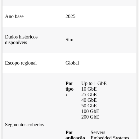
Ano base
2025
Dados históricos
Sim
disponíveis
Escopo regional
Global
Por
Up to 1 GbE
tipo
10 GbE
:
25 GbE
40 GbE
50 GbE
100 GbE
200 GbE
Segmentos cobertos
Por
Servers
aplicação
Embedded Systems