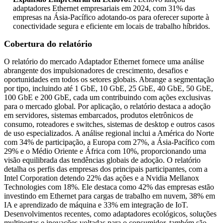
adaptadores Ethernet empresariais em 2024, com 31% das
empresas na Ásia-Pacífico adotando-os para oferecer suporte à
conectividade segura e eficiente em locais de trabalho híbridos.
Cobertura do relatório
O relatório do mercado Adaptador Ethernet fornece uma análise
abrangente dos impulsionadores de crescimento, desafios e
oportunidades em todos os setores globais. Abrange a segmentação
por tipo, incluindo até 1 GbE, 10 GbE, 25 GbE, 40 GbE, 50 GbE,
100 GbE e 200 GbE, cada um contribuindo com ações exclusivas
para o mercado global. Por aplicação, o relatório destaca a adoção
em servidores, sistemas embarcados, produtos eletrônicos de
consumo, roteadores e switches, sistemas de desktop e outros casos
de uso especializados. A análise regional inclui a América do Norte
com 34% de participação, a Europa com 27%, a Ásia-Pacífico com
29% e o Médio Oriente e África com 10%, proporcionando uma
visão equilibrada das tendências globais de adoção. O relatório
detalha os perfis das empresas dos principais participantes, com a
Intel Corporation detendo 22% das ações e a Nvidia Mellanox
Technologies com 18%. Ele destaca como 42% das empresas estão
investindo em Ethernet para cargas de trabalho em nuvem, 38% em
IA e aprendizado de máquina e 33% em integração de IoT.
Desenvolvimentos recentes, como adaptadores ecológicos, soluções
multiportas e inovações voltadas para o consumidor, também são