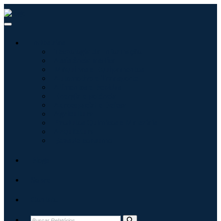
Indústrias
Tecnologia da Informação
Assistência médica
Máquinas e Equipamentos
Automotivo e Transporte
Alimentos e Bebidas
Energia e potência
Aeroespacial e Defesa
Agricultura
Produtos Químicos e Materiais
Arquitetura
Bens de consumo
Blogs
Sobre
Contato