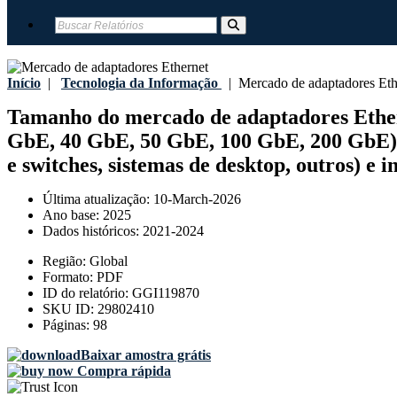
Início
|
Tecnologia da Informação
|
Mercado de adaptadores Eth
Tamanho do mercado de adaptadores Etherne
GbE, 40 GbE, 50 GbE, 100 GbE, 200 GbE), p
e switches, sistemas de desktop, outros) e i
Última atualização:
10-March-2026
Ano base:
2025
Dados históricos:
2021-2024
Região:
Global
Formato:
PDF
ID do relatório:
GGI119870
SKU ID:
29802410
Páginas:
98
Baixar amostra grátis
Compra rápida