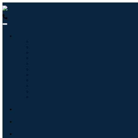
USA : +1 (855) 467-7775 (Ligação gratuita)
UK : +44 8085 0223
Indústrias
Tecnologia da Informação
Assistência médica
Máquinas e Equipamentos
Automotivo e Transporte
Alimentos e Bebidas
Energia e potência
Aeroespacial e Defesa
Agricultura
Produtos Químicos e Materiais
Arquitetura
Bens de consumo
Blogs
Sobre
Contato