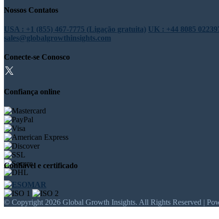
Nossos Contatos
USA : +1 (855) 467-7775 (Ligação gratuita)
UK : +44 8085 022397
sales@globalgrowthinsights.com
Conecte-se Conosco
Confiança online
Confiável e certificado
© Copyright 2026 Global Growth Insights. All Rights Reserved | Po