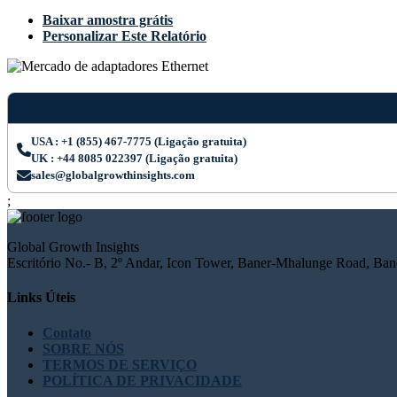
Baixar amostra grátis
Personalizar Este Relatório
USA : +1 (855) 467-7775 (Ligação gratuita)
UK : +44 8085 022397 (Ligação gratuita)
sales@globalgrowthinsights.com
;
Global Growth Insights
Escritório No.- B, 2º Andar, Icon Tower, Baner-Mhalunge Road, Bane
Links Úteis
Contato
SOBRE NÓS
TERMOS DE SERVIÇO
POLÍTICA DE PRIVACIDADE