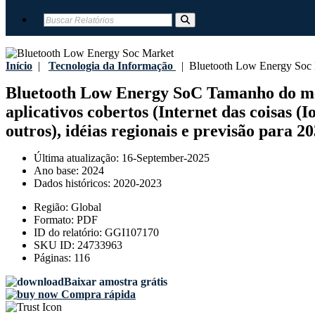
Início
|
Tecnologia da Informação
|
Bluetooth Low Energy Soc 
Bluetooth Low Energy SoC Tamanho do mercad
aplicativos cobertos (Internet das coisas (I
outros), idéias regionais e previsão para 2
Última atualização:
16-September-2025
Ano base:
2024
Dados históricos:
2020-2023
Região:
Global
Formato:
PDF
ID do relatório:
GGI107170
SKU ID:
24733963
Páginas:
116
Baixar amostra grátis
Compra rápida