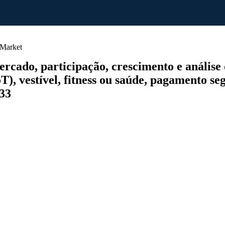
Market
o, participação, crescimento e análise da i
oT), vestível, fitness ou saúde, pagamento se
033