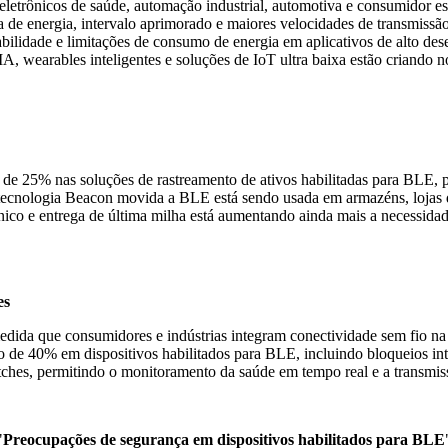
 eletrônicos de saúde, automação industrial, automotiva e consumidor
ia de energia, intervalo aprimorado e maiores velocidades de transmiss
abilidade e limitações de consumo de energia em aplicativos de alto d
, wearables inteligentes e soluções de IoT ultra baixa estão criando 
to de 25% nas soluções de rastreamento de ativos habilitadas para BLE
 tecnologia Beacon movida a BLE está sendo usada em armazéns, lojas 
rônico e entrega de última milha está aumentando ainda mais a necessid
es
a que consumidores e indústrias integram conectividade sem fio na au
o de 40% em dispositivos habilitados para BLE, incluindo bloqueios int
ches, permitindo o monitoramento da saúde em tempo real e a transmis
"
Preocupações de segurança em dispositivos habilitados para BLE