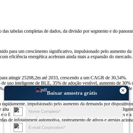
so das
tabelas completas de dados, da divisão por segmento e do panora
o para um crescimento significativo, impulsionado pelo aumento da de
com eficiência energética aceleram ainda mais a expansão do mercado.
para atingir 25208,2m até 2033, crescendo a um CAGR de 30,54%.
 uso inteligente de BLE, 35% de adoção vestível, aumento de 30% de a
, integração automotiva de 25%, aumento de 25% de rastreamento de a
×
Baixar amostra grátis
rapidamente, impulsionado pelo aumento da demanda por dispositivos de
lta eficiência, tornando-os ideais para automação doméstica inteligent
.0 e o Bluetooth 5.3 aprimorou a velocidade de transmissão de dados e 
s de infotainment automotiva, rastreamento de ativos e arestas acion