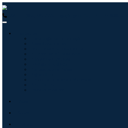
USA : +1 (855) 467-7775 (Ligação gratuita)
UK : +44 8085 0223
Indústrias
Tecnologia da Informação
Assistência médica
Máquinas e Equipamentos
Automotivo e Transporte
Alimentos e Bebidas
Energia e potência
Aeroespacial e Defesa
Agricultura
Produtos Químicos e Materiais
Arquitetura
Bens de consumo
Blogs
Sobre
Contato