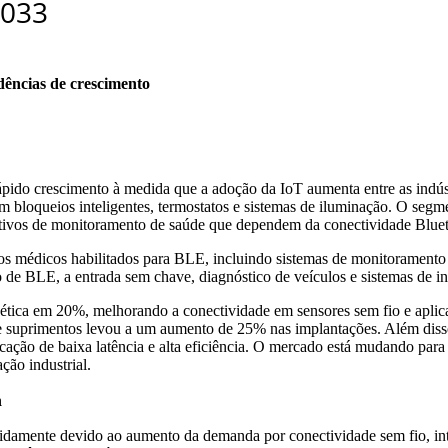
dências de crescimento
ido crescimento à medida que a adoção da IoT aumenta entre as indúst
loqueios inteligentes, termostatos e sistemas de iluminação. O segme
ositivos de monitoramento de saúde que dependem da conectividade Blue
 médicos habilitados para BLE, incluindo sistemas de monitoramento re
 BLE, a entrada sem chave, diagnóstico de veículos e sistemas de in
gética em 20%, melhorando a conectividade em sensores sem fio e aplic
 de suprimentos levou a um aumento de 25% nas implantações. Além di
ão de baixa latência e alta eficiência. O mercado está mudando para 
ção industrial.
h
damente devido ao aumento da demanda por conectividade sem fio, int