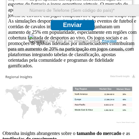
esportes de fantasia e jogos esportivos virtuais. O mercado de
apostas esportivas cresceu 50%, à medida que o público mais
jovem se envolve em jogos competitivos e apostas em tempo real.
As simulações desportivas virtuais, incluindo eventos de futebol e
Enviar
corridas de cavalos impulsionados pela IA, ganharam um
aumento de 25% em popularidade, especialmente em regiões com
cobertura limitada de desportos ao vivo. Os jogos sociais e as
Garantimos total sigilo de suas informações pessoais.
Privacidade
promoções de apostas lideradas por influenciadores contribuíram
para um aumento de 20% na participação em jogos casuais, com
plataformas integrando tabelas de classificação, apostas
orientadas pela comunidade e programas de fidelidade
gamificados.
13,384.68 M
30%
17,846.24 M
40%
8,923.12 M
20%
4,461.56 M
10%
Obtenha insights abrangentes sobre o
tamanho do mercado
e as
tendências de crescimento