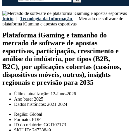
Início
|
Tecnologia da Informação
|
Mercado de software de
plataforma iGaming e apostas esportivas
Plataforma iGaming e tamanho do
mercado de software de apostas
esportivas, participação, crescimento e
análise da indústria, por tipos (B2B,
B2C), por aplicações cobertas (cassinos,
dispositivos móveis, outros), insights
regionais e previsão para 2035
Última atualização:
12-June-2026
Ano base:
2025
Dados históricos:
2021-2024
Região:
Global
Formato:
PDF
ID do relatório:
GGI107173
SKU ID:
24733849