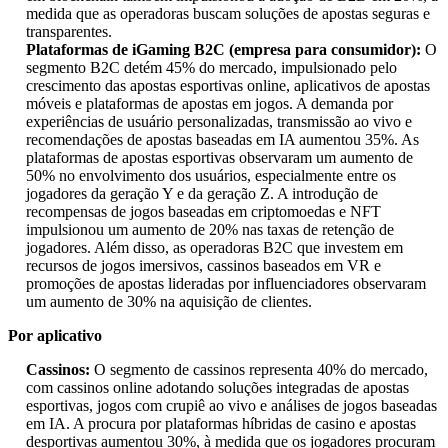
medida que as operadoras buscam soluções de apostas seguras e
transparentes.
Plataformas de iGaming B2C (empresa para consumidor):
O
segmento B2C detém 45% do mercado, impulsionado pelo
crescimento das apostas esportivas online, aplicativos de apostas
móveis e plataformas de apostas em jogos. A demanda por
experiências de usuário personalizadas, transmissão ao vivo e
recomendações de apostas baseadas em IA aumentou 35%. As
plataformas de apostas esportivas observaram um aumento de
50% no envolvimento dos usuários, especialmente entre os
jogadores da geração Y e da geração Z. A introdução de
recompensas de jogos baseadas em criptomoedas e NFT
impulsionou um aumento de 20% nas taxas de retenção de
jogadores. Além disso, as operadoras B2C que investem em
recursos de jogos imersivos, cassinos baseados em VR e
promoções de apostas lideradas por influenciadores observaram
um aumento de 30% na aquisição de clientes.
Por aplicativo
Cassinos:
O segmento de cassinos representa 40% do mercado,
com cassinos online adotando soluções integradas de apostas
esportivas, jogos com crupiê ao vivo e análises de jogos baseadas
em IA. A procura por plataformas híbridas de casino e apostas
desportivas aumentou 30%, à medida que os jogadores procuram