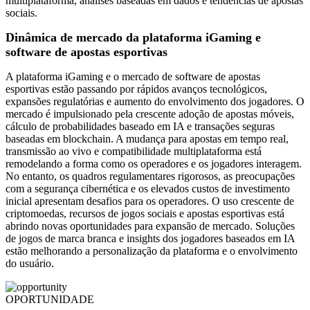
multiplataforma, análises baseadas em dados e tendências de apostas
sociais.
Dinâmica de mercado da plataforma iGaming e
software de apostas esportivas
A plataforma iGaming e o mercado de software de apostas
esportivas estão passando por rápidos avanços tecnológicos,
expansões regulatórias e aumento do envolvimento dos jogadores. O
mercado é impulsionado pela crescente adoção de apostas móveis,
cálculo de probabilidades baseado em IA e transações seguras
baseadas em blockchain. A mudança para apostas em tempo real,
transmissão ao vivo e compatibilidade multiplataforma está
remodelando a forma como os operadores e os jogadores interagem.
No entanto, os quadros regulamentares rigorosos, as preocupações
com a segurança cibernética e os elevados custos de investimento
inicial apresentam desafios para os operadores. O uso crescente de
criptomoedas, recursos de jogos sociais e apostas esportivas está
abrindo novas oportunidades para expansão de mercado. Soluções
de jogos de marca branca e insights dos jogadores baseados em IA
estão melhorando a personalização da plataforma e o envolvimento
do usuário.
OPORTUNIDADE