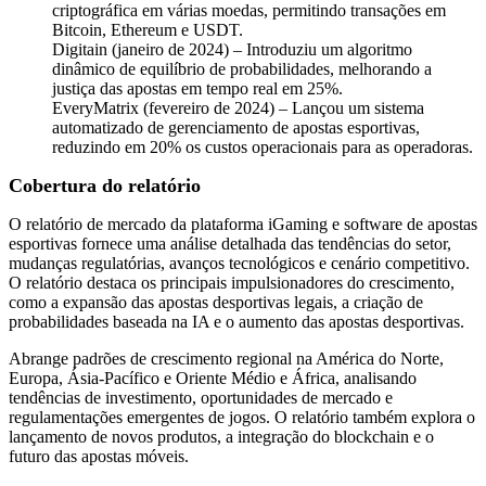
criptográfica em várias moedas, permitindo transações em
Bitcoin, Ethereum e USDT.
Digitain (janeiro de 2024) – Introduziu um algoritmo
dinâmico de equilíbrio de probabilidades, melhorando a
justiça das apostas em tempo real em 25%.
EveryMatrix (fevereiro de 2024) – Lançou um sistema
automatizado de gerenciamento de apostas esportivas,
reduzindo em 20% os custos operacionais para as operadoras.
Cobertura do relatório
O relatório de mercado da plataforma iGaming e software de apostas
esportivas fornece uma análise detalhada das tendências do setor,
mudanças regulatórias, avanços tecnológicos e cenário competitivo.
O relatório destaca os principais impulsionadores do crescimento,
como a expansão das apostas desportivas legais, a criação de
probabilidades baseada na IA e o aumento das apostas desportivas.
Abrange padrões de crescimento regional na América do Norte,
Europa, Ásia-Pacífico e Oriente Médio e África, analisando
tendências de investimento, oportunidades de mercado e
regulamentações emergentes de jogos. O relatório também explora o
lançamento de novos produtos, a integração do blockchain e o
futuro das apostas móveis.