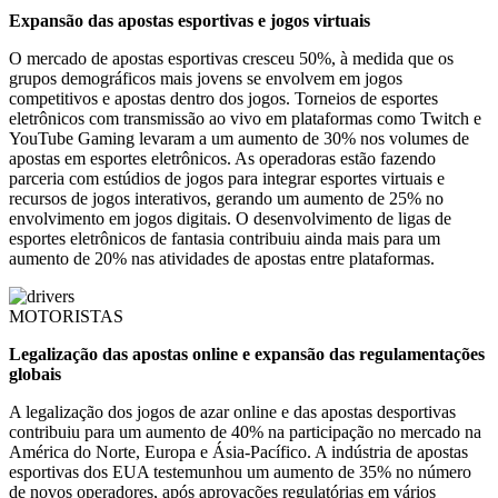
Expansão das apostas esportivas e jogos virtuais
O mercado de apostas esportivas cresceu 50%, à medida que os
grupos demográficos mais jovens se envolvem em jogos
competitivos e apostas dentro dos jogos. Torneios de esportes
eletrônicos com transmissão ao vivo em plataformas como Twitch e
YouTube Gaming levaram a um aumento de 30% nos volumes de
apostas em esportes eletrônicos. As operadoras estão fazendo
parceria com estúdios de jogos para integrar esportes virtuais e
recursos de jogos interativos, gerando um aumento de 25% no
envolvimento em jogos digitais. O desenvolvimento de ligas de
esportes eletrônicos de fantasia contribuiu ainda mais para um
aumento de 20% nas atividades de apostas entre plataformas.
MOTORISTAS
Legalização das apostas online e expansão das regulamentações
globais
A legalização dos jogos de azar online e das apostas desportivas
contribuiu para um aumento de 40% na participação no mercado na
América do Norte, Europa e Ásia-Pacífico. A indústria de apostas
esportivas dos EUA testemunhou um aumento de 35% no número
de novos operadores, após aprovações regulatórias em vários