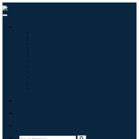
Indústrias
Tecnologia da Informação
Assistência médica
Máquinas e Equipamentos
Automotivo e Transporte
Alimentos e Bebidas
Energia e potência
Aeroespacial e Defesa
Agricultura
Produtos Químicos e Materiais
Arquitetura
Bens de consumo
Blogs
Sobre
Contato