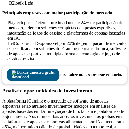
B2logik Ltda
Principais empresas com maior participação de mercado
Playtech plc – Detém aproximadamente 24% de participação de
mercado, líder em soluções completas de apostas esportivas,
integração de jogos de cassino e plataformas de apostas baseadas
em IA.
BetConstruct - Responsável por 20% de participação de mercado,
especializada em soluções de iGaming de marca branca, software
de apostas esportivas multiplataforma e tecnologia de jogos de
cassino ao vivo.
Baixar amostra grátis
para saber mais sobre este relatório.
Análise e oportunidades de investimento
A plataforma iGaming e o mercado de software de apostas
esportivas estão atraindo investimentos maciços em análises de
apostas baseadas em IA, integração de blockchain e plataformas de
jogos móveis. Nos últimos dois anos, os investimentos globais em
plataformas de apostas desportivas alimentadas por IA aumentaram
45%, melhorando o cálculo de probabilidades em tempo real, a