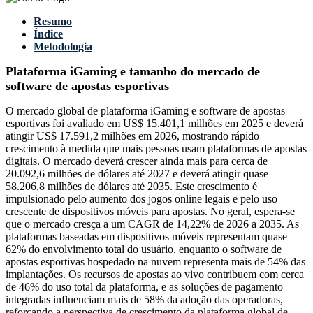
Resumo
Índice
Metodologia
Plataforma iGaming e tamanho do mercado de
software de apostas esportivas
O mercado global de plataforma iGaming e software de apostas
esportivas foi avaliado em US$ 15.401,1 milhões em 2025 e deverá
atingir US$ 17.591,2 milhões em 2026, mostrando rápido
crescimento à medida que mais pessoas usam plataformas de apostas
digitais. O mercado deverá crescer ainda mais para cerca de
20.092,6 milhões de dólares até 2027 e deverá atingir quase
58.206,8 milhões de dólares até 2035. Este crescimento é
impulsionado pelo aumento dos jogos online legais e pelo uso
crescente de dispositivos móveis para apostas. No geral, espera-se
que o mercado cresça a um CAGR de 14,22% de 2026 a 2035. As
plataformas baseadas em dispositivos móveis representam quase
62% do envolvimento total do usuário, enquanto o software de
apostas esportivas hospedado na nuvem representa mais de 54% das
implantações. Os recursos de apostas ao vivo contribuem com cerca
de 46% do uso total da plataforma, e as soluções de pagamento
integradas influenciam mais de 58% da adoção das operadoras,
reforçando a perspectiva de crescimento da plataforma global de