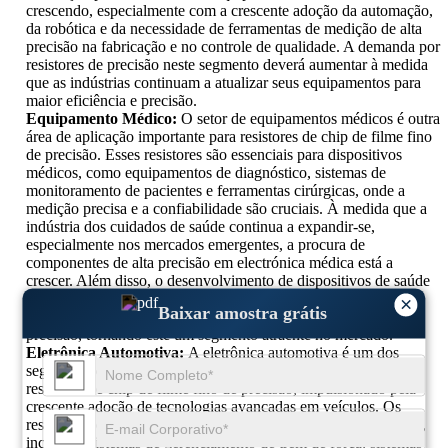
crescendo, especialmente com a crescente adoção da automação,
da robótica e da necessidade de ferramentas de medição de alta
precisão na fabricação e no controle de qualidade. A demanda por
resistores de precisão neste segmento deverá aumentar à medida
que as indústrias continuam a atualizar seus equipamentos para
maior eficiência e precisão.
Equipamento Médico:
O setor de equipamentos médicos é outra
área de aplicação importante para resistores de chip de filme fino
de precisão. Esses resistores são essenciais para dispositivos
médicos, como equipamentos de diagnóstico, sistemas de
monitoramento de pacientes e ferramentas cirúrgicas, onde a
medição precisa e a confiabilidade são cruciais. À medida que a
indústria dos cuidados de saúde continua a expandir-se,
especialmente nos mercados emergentes, a procura de
componentes de alta precisão em electrónica médica está a
crescer. Além disso, o desenvolvimento de dispositivos de saúde
vestíveis, que contam com tecnologia de sensores precisos, está
×
Baixar amostra grátis
contribuindo para o aumento da demanda por resistores de
precisão, tornando este um segmento atraente no mercado.
Eletrônica Automotiva:
A eletrônica automotiva é um dos
segmentos de aplicação de mais rápido crescimento para
resistores de chip de filme fino de precisão, impulsionado pela
crescente adoção de tecnologias avançadas em veículos. Os
resistores de precisão são essenciais em aplicações automotivas,
incluindo sistemas de gerenciamento de trem de força, sistemas