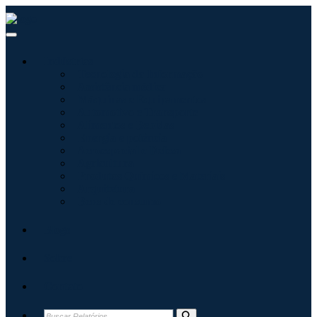
Indústrias
Tecnologia da Informação
Assistência médica
Máquinas e Equipamentos
Automotivo e Transporte
Alimentos e Bebidas
Energia e potência
Aeroespacial e Defesa
Agricultura
Produtos Químicos e Materiais
Arquitetura
Bens de consumo
Blogs
Sobre
Contato