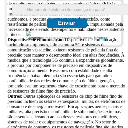
de monitoramento de baterias para veículos elétricos (EVs) e
unidades de controle eletrônico (ECUs). À medida que a
indústria automóvel se desloca para veículos eléctricos e
autónomos, a procura de componentes de precisão, como
Enviar
resistências de película fina, deverá aumentar, impulsionada pela
necessidade de elevado desempenho e fiabilidade nestes sistemas
críticos.
Garantimos total sigilo de suas informações pessoais.
Privacidade
Dispositivos de comunicação:
Dispositivos de comunicação,
incluindo smartphones, infraestrutura 5G e sistemas de
comunicação via satélite, exigem resistores de película fina de
precisão para manter o desempenho ideal em altas frequências. À
medida que a tecnologia 5G continua a expandir-se globalmente,
a procura por componentes de precisão em dispositivos de
comunicação aumenta. Resistores com estabilidade de alta
frequência e baixa tolerância são essenciais para garantir a
confiabilidade das redes de comunicação de última geração,
tornando este um segmento chave de crescimento para o mercado
de resistores de filme fino de precisão.
Outros:
Outras aplicações de resistores de chip de filme fino de
precisão incluem os setores aeroespacial, militar, de eletrônicos de
consumo e de energia renovável. Em aplicações aeroespaciais e
militares, alta precisão e confiabilidade sob condições extremas
são essenciais, levando ao uso desses resistores em aviônicos,
sistemas de radar e equipamentos de navegação. No setor de
eletrônicos de consumo, os resistores de película fina são usados ​​