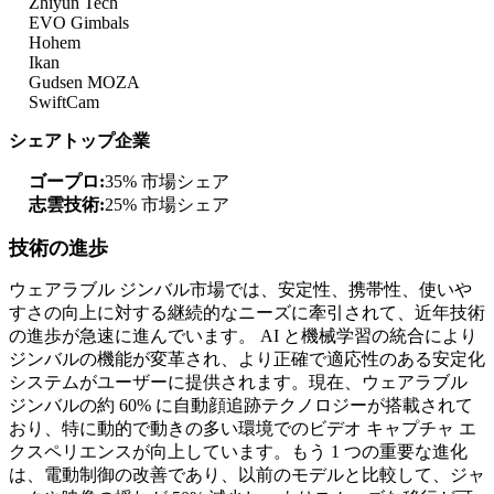
Zhiyun Tech
EVO Gimbals
Hohem
Ikan
Gudsen MOZA
SwiftCam
シェアトップ企業
ゴープロ:
35% 市場シェア
志雲技術:
25% 市場シェア
技術の進歩
ウェアラブル ジンバル市場では、安定性、携帯性、使いや
すさの向上に対する継続的なニーズに牽引されて、近年技術
の進歩が急速に進んでいます。 AI と機械学習の統合により
ジンバルの機能が変革され、より正確で適応性のある安定化
システムがユーザーに提供されます。現在、ウェアラブル
ジンバルの約 60% に自動顔追跡テクノロジーが搭載されて
おり、特に動的で動きの多い環境でのビデオ キャプチャ エ
クスペリエンスが向上しています。もう 1 つの重要な進化
は、電動制御の改善であり、以前のモデルと比較して、ジャ