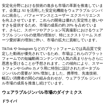
安定化分野における技術の進歩も市場の革新を推進していま
す。企業は AI を活用した安定化機能をウェアラブル ジンバ
ルに統合し、パフォーマンスとユーザー エクスペリエンス
を向上させています。これらの開発は優れた安定性と使いや
すさを提供するため、市場の成長の約 20% を占めていま
す。さらに、スポーツやアクション写真撮影におけるウェア
ラブル ジンバルの使用の増加が、特にエクストリーム スポ
ーツ愛好家の増加に伴い、市場の拡大に貢献しています。
TikTok や Instagram などのプラットフォームでは高品質で安
定した動画が優先されているため、市場はこれらのプラット
フォームでの短編動画コンテンツの人気の高まりからさらに
恩恵を受けることが予想されます。この傾向により、スマー
トフォンや GoPro カメラ用に特別に設計されたポータブル
ジンバルの需要が 30% 増加しました。携帯性、先進技術、
幅広い消費者の関心の組み合わせが、ウェアラブル ジンバ
ル市場の成長を推進し続けています。
ウェアラブルジンバル市場のダイナミクス
ドライバ