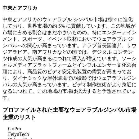
中東とアフリカ
中東とアフリカのウェアラブル ジンバル市場は徐々に進化
しており、世界市場の約 5% に貢献しています。この地域が
市場に占める割合はまだ小さいものの、特にエンターテイン
メント、スポーツ、イベント取材においてウェアラブル ジ
ンバルへの関心が高まっています。アラブ首長国連邦、サウ
ジアラビア、南アフリカなどの国では、デジタル コンテン
ツ作成の人気が高まるにつれて導入が増えています。ソーシ
ャルメディアプラットフォームとインフルエンサー文化の台
頭により、高品質のビデオ安定化装置の需要が高まってお
り、ダイナミックな屋外環境での撮影ではウェアラブルジン
バルの人気が高まっています。ビデオ制作技術がより身近に
なるにつれて、この地域の市場は拡大すると予想されていま
す。
プロファイルされた主要なウェアラブルジンバル市場
企業のリスト
GoPro
FeiyuTech