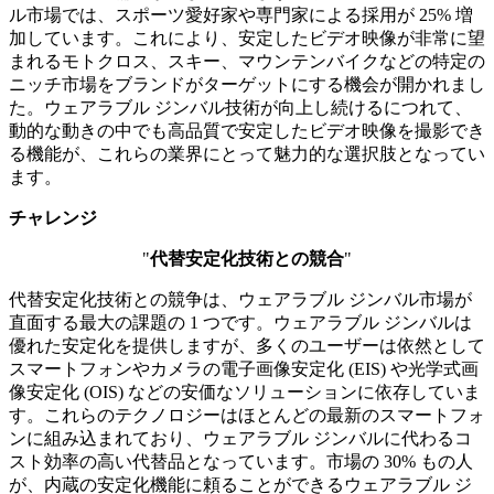
ル市場では、スポーツ愛好家や専門家による採用が 25% 増
加しています。これにより、安定したビデオ映像が非常に望
まれるモトクロス、スキー、マウンテンバイクなどの特定の
ニッチ市場をブランドがターゲットにする機会が開かれまし
た。ウェアラブル ジンバル技術が向上し続けるにつれて、
動的な動きの中でも高品質で安定したビデオ映像を撮影でき
る機能が、これらの業界にとって魅力的な選択肢となってい
ます。
チャレンジ
"
代替安定化技術との競合
"
代替安定化技術との競争は、ウェアラブル ジンバル市場が
直面する最大の課題の 1 つです。ウェアラブル ジンバルは
優れた安定化を提供しますが、多くのユーザーは依然として
スマートフォンやカメラの電子画像安定化 (EIS) や光学式画
像安定化 (OIS) などの安価なソリューションに依存していま
す。これらのテクノロジーはほとんどの最新のスマートフォ
ンに組み込まれており、ウェアラブル ジンバルに代わるコ
スト効率の高い代替品となっています。市場の 30% もの人
が、内蔵の安定化機能に頼ることができるウェアラブル ジ