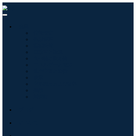
産業:
情報技術
健康管理
機械設備
自動車と輸送
食べ物と飲み物
エネルギーと電力
航空宇宙と防衛
農業
化学薬品および材料
建築
消費財
ブログ
について
接触