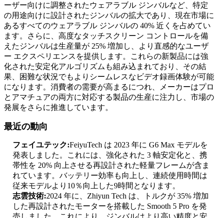
ーザー向けに調整されたウェアラブル ジンバルなど、特定
の用途向けに設計されたジンバルの拡大であり、現在市場に
あるすべてのウェアラブル ジンバルの 40% 近くを占めてい
ます。さらに、高度なタッチスクリーン コントロールを備
えたジンバルは生産量が 25% 増加し、より直感的なユーザ
ー エクスペリエンスを提供します。これらの新製品には強
化された安定化アルゴリズムも組み込まれており、その結
果、困難な状況でもよりシームレスなビデオ録画体験が可能
になります。消費者の需要が高まるにつれ、メーカーはプロ
とアマチュアの両方に対応する製品の生産に注力し、市場の
発展をさらに推進しています。
最近の動向
フェイユテック:
FeiyuTech は 2023 年に G6 Max モデルを
発表しました。これには、強化された 3 軸安定化と、携
帯性を 20% 向上させる再設計された軽量フレームが含ま
れています。バッテリー効率も向上し、連続使用時間は
従来モデルより10％向上した9時間となります。
志雲技術:
2024 年に、Zhiyun Tech は、トルクが 35% 増加
した再設計されたモーターを搭載した Smooth 5 Pro を発
売しました。これにより、ジンバルはより高い精度と安