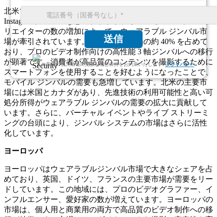
北米では、高度なビデオ機器の急速な導入と、YouTube、
Instagram、TikTok などのプラットフォームでのコンテンツク
リエイターの数の増加によって、ウェアラブル ジンバル市
送信
場が牽引されています。北米は世界市場の約 40% を占めて
おり、プロのビデオ制作向けの高性能 3 軸ジンバルへの移行
が顕著です。消費者が高品質のコンテンツを撮影するために
お客様の個人情報の完全な機密保持をお約束いたします.
プライバシー
スマートフォンを使用することを好むようになったことで、
モバイル ジンバルの需要も急増しています。北米の主要市
場には米国とカナダがあり、先進技術の利用可能性と高い可
処分所得がウェアラブル ジンバルの需要の拡大に貢献して
います。さらに、バーチャル イベントやライブ ストリーミ
ングの台頭により、ジンバル システムの市場はさらに活性
化しています。
ヨーロッパ
ヨーロッパはウェアラブルジンバル市場で大きなシェアを占
めており、英国、ドイツ、フランスの主要市場が需要をリー
ドしています。この地域には、プロのビデオグラファー、イ
ンフルエンサー、愛好家の数が増えています。ヨーロッパの
市場は、個人用と商業用の両方で高品質のビデオ制作への移