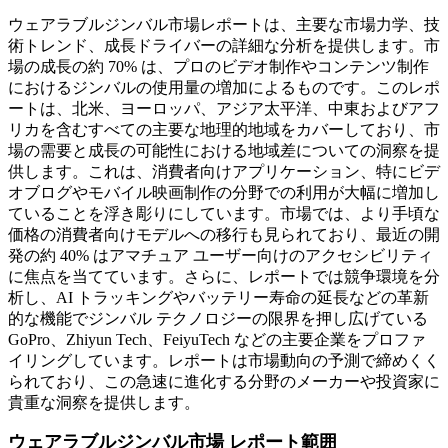
ウェアラブルジンバル市場レポートは、主要な市場力学、技
術トレンド、成長ドライバーの詳細な分析を提供します。市
場の成長の約 70% は、プロのビデオ制作やコンテンツ制作
におけるジンバルの使用量の増加によるものです。このレポ
ートは、北米、ヨーロッパ、アジア太平洋、中東およびアフ
リカを含むすべての主要な地理的地域をカバーしており、市
場の需要と成長の可能性における地域差についての洞察を提
供します。これは、消費者向けアプリケーション、特にビデ
オブログやモバイル映画制作の分野での利用が大幅に増加し
ていることを浮き彫りにしています。市場では、より手頃な
価格の消費者向けモデルへの移行も見られており、最近の開
発の約 40% はアマチュア ユーザー向けのアクセシビリティ
に焦点を当てています。さらに、レポートでは競争環境を分
析し、AI トラッキングやバッテリー寿命の延長などの革新
的な機能でジンバル テクノロジーの限界を押し広げている
GoPro、Zhiyun Tech、FeiyuTech などの主要企業をプロファ
イリングしています。レポートは市場動向の予測で締めくく
られており、この急速に進化する分野のメーカーや投資家に
貴重な洞察を提供します。
ウェアラブルジンバル市場 レポート範囲