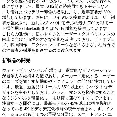
ークや映像の揺れが 50% 減少し、よりスムーズな移行が可
能になりました。最大 12 時間連続使用できるモデルなど、
より優れたバッテリー寿命の搭載により、近年需要が 30%
増加しています。さらに、ワイヤレス接続によりユーザー制
御が強化され、新しいジンバル モデルの最大 70% がリモー
ト操作用の Bluetooth または Wi-Fi 機能を提供しています。
これらの進歩は、使いやすさとユーザーエクスペリエンスの
向上に向けた市場の大きな変化を反映しており、ビデオブロ
グ、映画制作、アクションスポーツなどのさまざまな分野で
の消費者の採用を促進するのに役立ちます。
新製品の開発
ウェアラブル ジンバル市場では、継続的なイノベーション
が競争力を維持する鍵であり、メーカーは進化するユーザー
のニーズを満たす新機能やテクノロジーの開発に注力してい
ます。最近、新製品リリースの 55% 以上がコンパクトなデ
ザインを中心としており、パフォーマンスを犠牲にすること
なくジンバルを軽量化し、より持ち運びやすくしています。
注目すべき開発には、最新モデルの 45% 以上に標準機能と
なっている 4K ビデオ安定化機能の統合が含まれます。イノ
ベーションのもう 1 つの重要な分野は、スマートフォン ユ