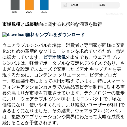
市場規模
と
成長動向
に関する包括的な洞察を取得
無料サンプルをダウンロード
ウェアラブルジンバル市場は、消費者と専門家が同様に安定
化のための革新的なソリューションを求めているため、急速
に拡大しています。
ビデオ映像
外出先でも。ウェアラブル
ジンバルは、軽量でポータブルな安定化デバイスであり、さ
まざまな設定でスムーズで安定したビデオ キャプチャを実
現するために、コンテンツ クリエーター、ビデオブロガ
ー、映画製作者によって採用が増えています。特にスマート
フォンやアクションカメラでの高品質ビデオ制作に対する需
要の高まりが市場を前進させています。テクノロジーの進歩
により、ウェアラブル ジンバルはよりコンパクトで手頃な
価格になり、使いやすくなり、より幅広いユーザーが利用で
きるようになりました。その結果、ウェアラブル ジンバル
は、複数のアプリケーションや業界にわたって大幅な成長を
続けることが予想されます。