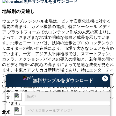
無料サンプルをダウンロード
地域別の見通し
ウェアラブル ジンバル市場は、ビデオ安定化技術に対する
需要の高まり、カメラ機器の進歩、特にソーシャル メディ
ア プラットフォームでのコンテンツ作成の人気の高まりに
よって、さまざまな地域で明確な傾向と成長を示していま
す。北米とヨーロッパは、技術の進歩とプロのコンテンツク
リエイターの強い存在感により、市場で大きなシェアを占め
ています。一方、アジア太平洋地域では、スマートフォン、
カメラ、アクションデバイスの導入の増加と、若年層の間で
のビデオ制作への関心の高まりによって急速な成長が見られ
ます。中東とアフリカは新興市場であり、特にエンターテイ
ンメントやスポーツのコンテンツ制作において、ウェアラブ
×
無料サンプルをダウンロード
ル ジンバルの採用が徐々にではありますが着実に成長して
います。各地域は独自の需要要因を示しており、ソーシャル
メディア プラットフォームの普及の増加とインフルエンサ
ー文化の影響力の増大は、すべての地域で共通の傾向となっ
ています。
北米