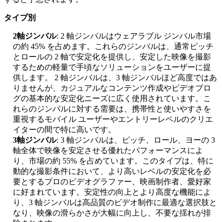
タイプ別
2軸ジンバル
: 2 軸ジンバルはウェアラブル ジンバル市場
の約 45% を占めます。これらのジンバルは、通常ピッチ
とロールの 2 軸で安定化を提供し、安定した映像を撮影
するための軽量で手頃なソリューションをユーザーに提
供します。 2 軸ジンバルは、3 軸ジンバルほど高度ではあ
りませんが、カジュアルなコンテンツ作成やビデオブロ
グの基本的な安定化ニーズに広く使用されています。こ
れらのジンバルに対する需要は、携帯性と使いやすさを
重視するモバイル ユーザーやエントリーレベルのクリエ
イターの間で特に高いです。
3軸ジンバル
: 3 軸ジンバルは、ピッチ、ロール、ヨーの 3
軸全体で映像を安定させる優れたパフォーマンスによ
り、市場の約 55% を占めています。このタイプは、特に
動的な撮影条件において、より高いレベルの安定化を必
要とするプロのビデオグラファー、映画制作者、愛好家
に好まれています。安定性の向上とより高度な機能によ
り、3 軸ジンバルは高品質のビデオ制作に最適な選択肢と
なり、映像の滑らかさが大幅に向上し、不要な揺れが排