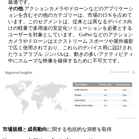
最適です。
その他
:アクションカメラやドローンなどのアプリケーシ
ョンを含むその他のカテゴリーは、市場の15％を占めて
います。このセグメントは、従来とは異なるデバイス向
けの軽量で多用途の安定化ソリューションを必要とする
ユーザーを対象としています。 GoPro などのアクション
カメラやドローンはエクストリーム スポーツや屋外撮影
で広く使用されており、これらのデバイス用に設計され
たウェアラブル ジンバルは、動きの多いアクティビティ
中にスムーズな映像を確保するために不可欠です。
XX
XX%
XX
XX%
XX
XX%
XX
XX%
市場規模
と
成長動向
に関する包括的な洞察を取得