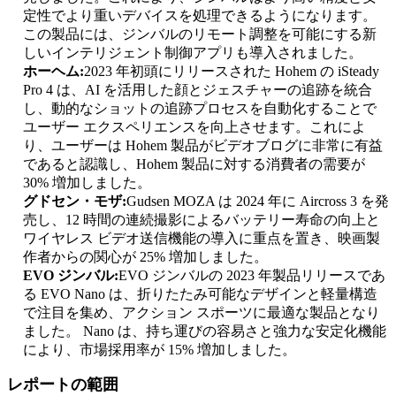
定性でより重いデバイスを処理できるようになります。
この製品には、ジンバルのリモート調整を可能にする新
しいインテリジェント制御アプリも導入されました。
ホーヘム:
2023 年初頭にリリースされた Hohem の iSteady
Pro 4 は、AI を活用した顔とジェスチャーの追跡を統合
し、動的なショットの追跡プロセスを自動化することで
ユーザー エクスペリエンスを向上させます。これによ
り、ユーザーは Hohem 製品がビデオブログに非常に有益
であると認識し、Hohem 製品に対する消費者の需要が
30% 増加しました。
グドセン・モザ:
Gudsen MOZA は 2024 年に Aircross 3 を発
売し、12 時間の連続撮影によるバッテリー寿命の向上と
ワイヤレス ビデオ送信機能の導入に重点を置き、映画製
作者からの関心が 25% 増加しました。
EVO ジンバル:
EVO ジンバルの 2023 年製品リリースであ
る EVO Nano は、折りたたみ可能なデザインと軽量構造
で注目を集め、アクション スポーツに最適な製品となり
ました。 Nano は、持ち運びの容易さと強力な安定化機能
により、市場採用率が 15% 増加しました。
レポートの範囲