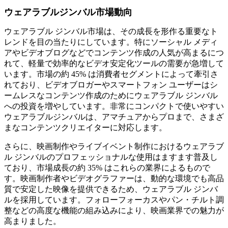
ウェアラブルジンバル市場動向
ウェアラブル ジンバル市場は、その成長を形作る重要なト
レンドを目の当たりにしています。特にソーシャル メディ
アやビデオブログなどでコンテンツ作成の人気が高まるにつ
れて、軽量で効率的なビデオ安定化ツールの需要が急増して
います。市場の約 45% は消費者セグメントによって牽引さ
れており、ビデオブロガーやスマートフォン ユーザーはシ
ームレスなコンテンツ作成のためにウェアラブル ジンバル
への投資を増やしています。非常にコンパクトで使いやすい
ウェアラブルジンバルは、アマチュアからプロまで、さまざ
まなコンテンツクリエイターに対応します。
さらに、映画制作やライブイベント制作におけるウェアラブ
ル ジンバルのプロフェッショナルな使用はますます普及し
ており、市場成長の約 35% はこれらの業界によるもので
す。映画制作者やビデオグラファーは、動的な環境でも高品
質で安定した映像を提供できるため、ウェアラブル ジンバ
ルを採用しています。フォローフォーカスやパン・チルト調
整などの高度な機能の組み込みにより、映画業界での魅力が
高まりました。