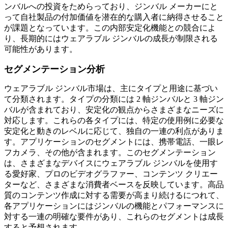
ンバルへの投資をためらっており、ジンバル メーカーにと
って自社製品の付加価値を潜在的な購入者に納得させること
が課題となっています。この内部安定化機能との競合によ
り、長期的にはウェアラブル ジンバルの成長が制限される
可能性があります。
セグメンテーション分析
ウェアラブル ジンバル市場は、主にタイプと用途に基づい
て分類されます。タイプの分類には 2 軸ジンバルと 3 軸ジン
バルが含まれており、安定化の観点からさまざまなニーズに
対応します。これらの各タイプには、特定の使用例に必要な
安定化と動きのレベルに応じて、独自の一連の利点がありま
す。アプリケーションのセグメントには、携帯電話、一眼レ
フカメラ、その他が含まれます。このセグメンテーション
は、さまざまなデバイスにウェアラブル ジンバルを使用す
る愛好家、プロのビデオグラファー、コンテンツ クリエー
ターなど、さまざまな消費者ベースを反映しています。高品
質のコンテンツ作成に対する需要が高まり続けるにつれて、
各アプリケーションにはジンバルの機能とパフォーマンスに
対する一連の明確な要件があり、これらのセグメントは成長
すると予想されます。