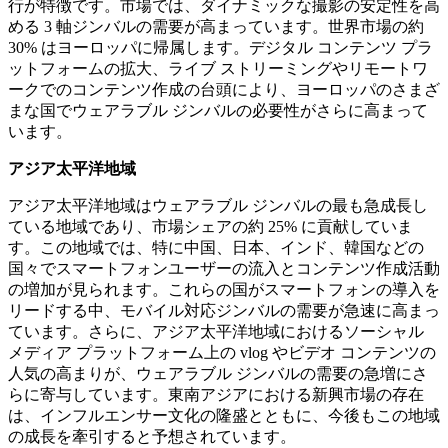
行が特徴です。市場では、ダイナミックな撮影の安定性を高
める 3 軸ジンバルの需要が高まっています。世界市場の約
30% はヨーロッパに帰属します。デジタル コンテンツ プラ
ットフォームの拡大、ライブ ストリーミングやリモートワ
ークでのコンテンツ作成の台頭により、ヨーロッパのさまざ
まな国でウェアラブル ジンバルの必要性がさらに高まって
います。
アジア太平洋地域
アジア太平洋地域はウェアラブル ジンバルの最も急成長し
ている地域であり、市場シェアの約 25% に貢献していま
す。この地域では、特に中国、日本、インド、韓国などの
国々でスマートフォンユーザーの流入とコンテンツ作成活動
の増加が見られます。これらの国がスマートフォンの導入を
リードする中、モバイル対応ジンバルの需要が急速に高まっ
ています。さらに、アジア太平洋地域におけるソーシャル
メディア プラットフォーム上の vlog やビデオ コンテンツの
人気の高まりが、ウェアラブル ジンバルの需要の急増にさ
らに寄与しています。東南アジアにおける新興市場の存在
は、インフルエンサー文化の隆盛とともに、今後もこの地域
の成長を牽引すると予想されています。