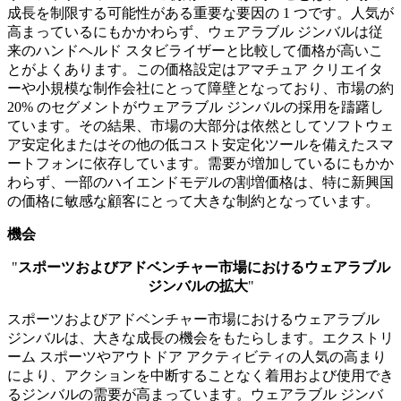
成長を制限する可能性がある重要な要因の 1 つです。人気が
高まっているにもかかわらず、ウェアラブル ジンバルは従
来のハンドヘルド スタビライザーと比較して価格が高いこ
とがよくあります。この価格設定はアマチュア クリエイタ
ーや小規模な制作会社にとって障壁となっており、市場の約
20% のセグメントがウェアラブル ジンバルの採用を躊躇し
ています。その結果、市場の大部分は依然としてソフトウェ
ア安定化またはその他の低コスト安定化ツールを備えたスマ
ートフォンに依存しています。需要が増加しているにもかか
わらず、一部のハイエンドモデルの割増価格は、特に新興国
の価格に敏感な顧客にとって大きな制約となっています。
機会
"
スポーツおよびアドベンチャー市場におけるウェアラブル
ジンバルの拡大
"
スポーツおよびアドベンチャー市場におけるウェアラブル
ジンバルは、大きな成長の機会をもたらします。エクストリ
ーム スポーツやアウトドア アクティビティの人気の高まり
により、アクションを中断することなく着用および使用でき
るジンバルの需要が高まっています。ウェアラブル ジンバ