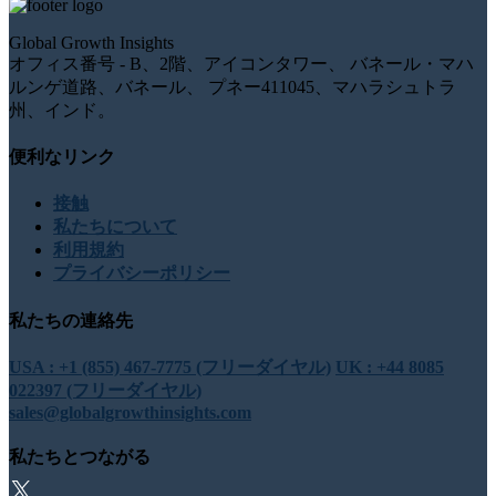
Global Growth Insights
オフィス番号 - B、2階、アイコンタワー、 バネール・マハ
ルンゲ道路、バネール、 プネー411045、マハラシュトラ
州、インド。
便利なリンク
接触
私たちについて
利用規約
プライバシーポリシー
私たちの連絡先
USA : +1 (855) 467-7775 (フリーダイヤル)
UK : +44 8085
022397 (フリーダイヤル)
sales@globalgrowthinsights.com
私たちとつながる