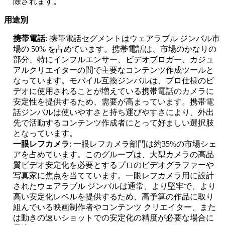
除されます。
用途別
携帯電話
: 携帯電話セグメントはウェアラブル ジンバル市
場の 50% を占めています。携帯電話は、市場のかなりの
部分、特にインフルエンサー、ビデオブロガー、カジュ
アルクリエイターの間で主要なコンテンツ作成ツールと
なっています。モバイル互換ジンバルは、プロ仕様のビ
デオに使用されることが増えている携帯電話のカメラに
安定性を提供するため、需要が高まっています。携帯電
話ジンバルは使いやすさと持ち運びやすさにより、外出
先で活動するコンテンツ作成者にとって好ましい選択肢
となっています。
一眼レフカメラ
: 一眼レフカメラ部門は約35%の市場シェ
アを占めています。このグループは、大型カメラの高品
質ビデオ安定化を必要とするプロのビデオグラファーや
写真家に焦点を当てています。一眼レフカメラ用に設計
されたウェアラブル ジンバルは通常、より堅牢で、より
高い安定化レベルを提供するため、高予算の作品に取り
組んでいる映画制作者やコンテンツ クリエイター、また
は動きの速いショットでの安定化の精度が必要な場合に