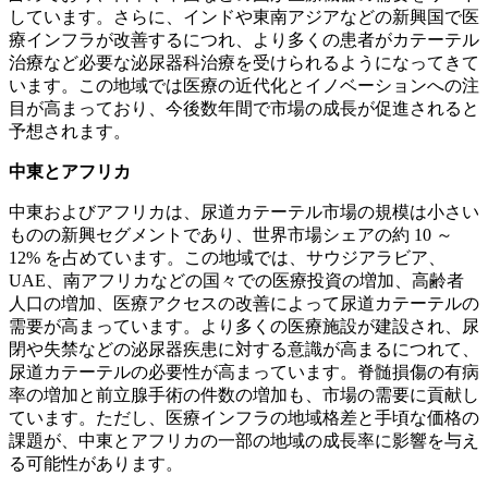
しています。さらに、インドや東南アジアなどの新興国で医
療インフラが改善するにつれ、より多くの患者がカテーテル
治療など必要な泌尿器科治療を受けられるようになってきて
います。この地域では医療の近代化とイノベーションへの注
目が高まっており、今後数年間で市場の成長が促進されると
予想されます。
中東とアフリカ
中東およびアフリカは、尿道カテーテル市場の規模は小さい
ものの新興セグメントであり、世界市場シェアの約 10 ～
12% を占めています。この地域では、サウジアラビア、
UAE、南アフリカなどの国々での医療投資の増加、高齢者
人口の増加、医療アクセスの改善によって尿道カテーテルの
需要が高まっています。より多くの医療施設が建設され、尿
閉や失禁などの泌尿器疾患に対する意識が高まるにつれて、
尿道カテーテルの必要性が高まっています。脊髄損傷の有病
率の増加と前立腺手術の件数の増加も、市場の需要に貢献し
ています。ただし、医療インフラの地域格差と手頃な価格の
課題が、中東とアフリカの一部の地域の成長率に影響を与え
る可能性があります。