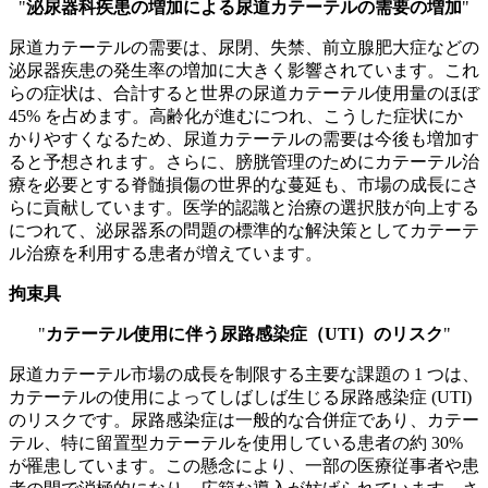
"
泌尿器科疾患の増加による尿道カテーテルの需要の増加
"
尿道カテーテルの需要は、尿閉、失禁、前立腺肥大症などの
泌尿器疾患の発生率の増加に大きく影響されています。これ
らの症状は、合計すると世界の尿道カテーテル使用量のほぼ
45% を占めます。高齢化が進むにつれ、こうした症状にか
かりやすくなるため、尿道カテーテルの需要は今後も増加す
ると予想されます。さらに、膀胱管理のためにカテーテル治
療を必要とする脊髄損傷の世界的な蔓延も、市場の成長にさ
らに貢献しています。医学的認識と治療の選択肢が向上する
につれて、泌尿器系の問題の標準的な解決策としてカテーテ
ル治療を利用する患者が増えています。
拘束具
"
カテーテル使用に伴う尿路感染症（UTI）のリスク
"
尿道カテーテル市場の成長を制限する主要な課題の 1 つは、
カテーテルの使用によってしばしば生じる尿路感染症 (UTI)
のリスクです。尿路感染症は一般的な合併症であり、カテー
テル、特に留置型カテーテルを使用している患者の約 30%
が罹患しています。この懸念により、一部の医療従事者や患