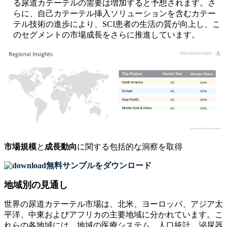
る尿道カテーテルの需要は増加すると予想されます。さ
らに、自己カテーテル挿入ソリューションを含むカテー
テル技術の進歩により、SCI患者の生活の質が向上し、こ
のセグメントの市場成長をさらに推進しています。
XX
XX%
XX
XX%
XX
XX%
XX
XX%
市場規模
と
成長動向
に関する包括的な洞察を取得
無料サンプルをダウンロード
地域別の見通し
世界の尿道カテーテル市場は、北米、ヨーロッパ、アジア太
平洋、中東およびアフリカの主要地域に分かれています。こ
れらの各地域には、地域の医療システム、人口統計、泌尿器