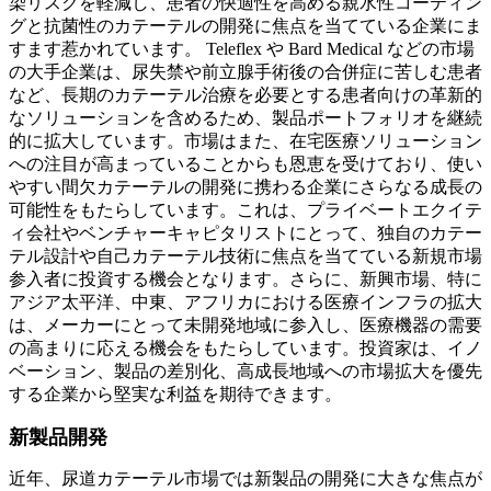
染リスクを軽減し、患者の快適性を高める親水性コーティン
グと抗菌性のカテーテルの開発に焦点を当てている企業にま
すます惹かれています。 Teleflex や Bard Medical などの市場
の大手企業は、尿失禁や前立腺手術後の合併症に苦しむ患者
など、長期のカテーテル治療を必要とする患者向けの革新的
なソリューションを含めるため、製品ポートフォリオを継続
的に拡大しています。市場はまた、在宅医療ソリューション
への注目が高まっていることからも恩恵を受けており、使い
やすい間欠カテーテルの開発に携わる企業にさらなる成長の
可能性をもたらしています。これは、プライベートエクイテ
ィ会社やベンチャーキャピタリストにとって、独自のカテー
テル設計や自己カテーテル技術に焦点を当てている新規市場
参入者に投資する機会となります。さらに、新興市場、特に
アジア太平洋、中東、アフリカにおける医療インフラの拡大
は、メーカーにとって未開発地域に参入し、医療機器の需要
の高まりに応える機会をもたらしています。投資家は、イノ
ベーション、製品の差別化、高成長地域への市場拡大を優先
する企業から堅実な利益を期待できます。
新製品開発
近年、尿道カテーテル市場では新製品の開発に大きな焦点が