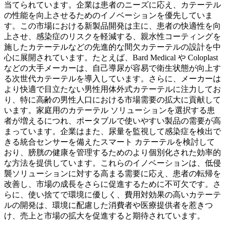
当てられています。企業は患者のニーズに応え、カテーテル
の性能を向上させるためのイノベーションを優先していま
す。この市場における新製品開発は主に、患者の快適性を向
上させ、感染症のリスクを軽減する、親水性コーティングを
施したカテーテルなどの先進的な間欠カテーテルの設計を中
心に展開されています。たとえば、Bard Medical や Coloplast
などの大手メーカーは、自己導尿が容易で衛生状態が向上す
る次世代カテーテルを導入しています。さらに、メーカーは
より快適で目立たない男性用体外式カテーテルに注力してお
り、特に高齢の男性人口における市場需要の拡大に貢献して
います。家庭用のカテーテル ソリューションを選択する患
者が増えるにつれ、ポータブルで使いやすい製品の需要が高
まっています。企業はまた、尿量を監視して感染症を検出で
きる統合センサーを備えたスマート カテーテルを検討して
おり、膀胱の健康を管理するためのより個別化された効率的
な方法を提供しています。これらのイノベーションは、低侵
襲ソリューションに対する高まる需要に応え、患者の転帰を
改善し、市場の成長をさらに促進するために不可欠です。さ
らに、使い捨てで環境に優しく、費用対効果の高いカテーテ
ルの開発は、環境に配慮した消費者や医療提供者を惹きつ
け、売上と市場の拡大を促進すると期待されています。