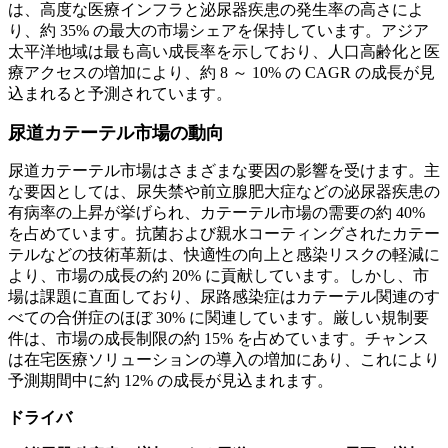
は、高度な医療インフラと泌尿器疾患の発生率の高さによ
り、約 35% の最大の市場シェアを保持しています。アジア
太平洋地域は最も高い成長率を示しており、人口高齢化と医
療アクセスの増加により、約 8 ～ 10% の CAGR の成長が見
込まれると予測されています。
尿道カテーテル市場の動向
尿道カテーテル市場はさまざまな要因の影響を受けます。主
な要因としては、尿失禁や前立腺肥大症などの泌尿器疾患の
有病率の上昇が挙げられ、カテーテル市場の需要の約 40%
を占めています。抗菌および親水コーティングされたカテー
テルなどの技術革新は、快適性の向上と感染リスクの軽減に
より、市場の成長の約 20% に貢献しています。しかし、市
場は課題に直面しており、尿路感染症はカテーテル関連のす
べての合併症のほぼ 30% に関連しています。厳しい規制要
件は、市場の成長制限の約 15% を占めています。チャンス
は在宅医療ソリューションの導入の増加にあり、これにより
予測期間中に約 12% の成長が見込まれます。
ドライバ