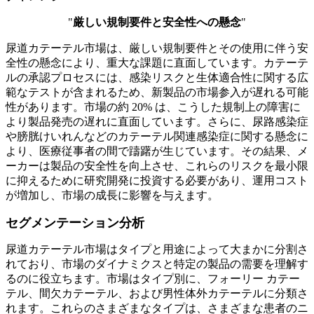
"
厳しい規制要件と安全性への懸念
"
尿道カテーテル市場は、厳しい規制要件とその使用に伴う安
全性の懸念により、重大な課題に直面しています。カテーテ
ルの承認プロセスには、感染リスクと生体適合性に関する広
範なテストが含まれるため、新製品の市場参入が遅れる可能
性があります。市場の約 20% は、こうした規制上の障害に
より製品発売の遅れに直面しています。さらに、尿路感染症
や膀胱けいれんなどのカテーテル関連感染症に関する懸念に
より、医療従事者の間で躊躇が生じています。その結果、メ
ーカーは製品の安全性を向上させ、これらのリスクを最小限
に抑えるために研究開発に投資する必要があり、運用コスト
が増加し、市場の成長に影響を与えます。
セグメンテーション分析
尿道カテーテル市場はタイプと用途によって大まかに分割さ
れており、市場のダイナミクスと特定の製品の需要を理解す
るのに役立ちます。市場はタイプ別に、フォーリー カテー
テル、間欠カテーテル、および男性体外カテーテルに分類さ
れます。これらのさまざまなタイプは、さまざまな患者のニ