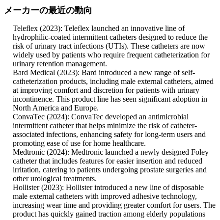
メーカーの最近の動向
Teleflex (2023): Teleflex launched an innovative line of
hydrophilic-coated intermittent catheters designed to reduce the
risk of urinary tract infections (UTIs). These catheters are now
widely used by patients who require frequent catheterization for
urinary retention management.
Bard Medical (2023): Bard introduced a new range of self-
catheterization products, including male external catheters, aimed
at improving comfort and discretion for patients with urinary
incontinence. This product line has seen significant adoption in
North America and Europe.
ConvaTec (2024): ConvaTec developed an antimicrobial
intermittent catheter that helps minimize the risk of catheter-
associated infections, enhancing safety for long-term users and
promoting ease of use for home healthcare.
Medtronic (2024): Medtronic launched a newly designed Foley
catheter that includes features for easier insertion and reduced
irritation, catering to patients undergoing prostate surgeries and
other urological treatments.
Hollister (2023): Hollister introduced a new line of disposable
male external catheters with improved adhesive technology,
increasing wear time and providing greater comfort for users. The
product has quickly gained traction among elderly populations