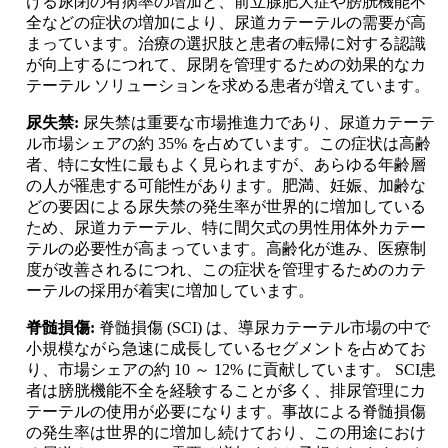
ける尿閉の有病率の増加と、前立腺肥大症や膀胱機能不
全などの症状の増加により、尿道カテーテルの需要が高
まっています。治療の選択肢と患者の転帰に対する認識
が向上するにつれて、尿閉を管理するための効果的なカ
テーテル ソリューションを求める患者が増えています。
尿失禁:
尿失禁は重要な市場推進力であり、尿道カテーテ
ル市場シェアの約 35% を占めています。この症状は高齢
者、特に女性に最もよく見られますが、あらゆる年齢層
の人が罹患する可能性があります。肥満、妊娠、加齢な
どの要因による尿失禁の発生率が世界的に増加している
ため、尿道カテーテル、特に間欠式の男性用体外カテー
テルの必要性が高まっています。高齢化が進み、医療制
度が改善されるにつれ、この症状を管理するためのカテ
ーテルの採用が着実に増加しています。
脊髄損傷:
脊髄損傷 (SCI) は、導尿カテーテル市場の中で
小規模ながら急速に成長しているセグメントを占めてお
り、市場シェアの約 10 ～ 12% に貢献しています。 SCI患
者は膀胱機能不全を経験することが多く、排尿管理にカ
テーテルの使用が必要になります。事故による脊髄損傷
の発生率は世界的に増加し続けており、この用途におけ