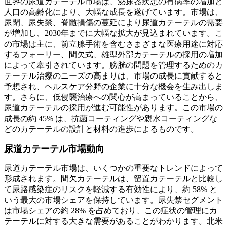
世界の尿道カテーテル市場は、泌尿器疾患の有病率の増加と
人口の高齢化により、大幅な成長を遂げています。市場は、
尿閉、尿失禁、脊髄損傷の蔓延により尿道カテーテルの需要
が増加し、2030年までに大幅な拡大が見込まれています。こ
の市場は主に、前立腺手術を含むさまざまな医療用途に対応
するフォーリー、間欠式、雄型外部カテーテルの採用の増加
によって牽引されています。膀胱の問題を管理するためのカ
テーテル治療のニーズの高まりは、市場の成長に貢献すると
予想され、ヘルスケア分野の企業に十分な機会を生み出しま
す。さらに、低侵襲治療への関心が高まっていることから、
尿道カテーテルの採用が進む可能性があります。この市場の
成長の約 45% は、抗菌コーティングや親水コーティングな
どのカテーテルの設計と材料の進歩によるものです。
尿道カテーテル市場動向
尿道カテーテル市場は、いくつかの重要なトレンドによって
形成されます。間欠カテーテルは、留置カテーテルと比較し
て尿路感染症のリスクを軽減する有効性により、約 58% と
いう最大の市場シェアを保持しています。尿失禁セグメント
は市場シェアの約 28% を占めており、この症状の管理にカ
テーテルに対する大きな需要があることがわかります。北米