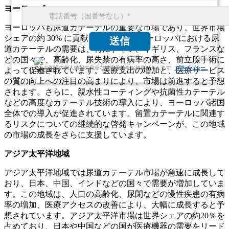
ヨーロッパ
ヨーロッパも尿道カテーテルの重要な市場であり、世界市場
シェアの約 30% に貢献しています。ヨーロッパにおける尿
送信
道カテーテルの需要は、特にドイツ、イギリス、フランスな
どの国々で、高齢化、尿失禁の有病率の高さ、前立腺手術に
お客様の個人情報の完全な機密保持をお約束いたします.
プライバシー
よって促進されています。医療支出の増加と、医療サービス
の質の向上への注目の高まりにより、市場は前進すると予想
されます。さらに、親水性コーティングや抗菌性カテーテル
などの高度なカテーテル技術の導入により、ヨーロッパ諸国
全体での導入が促進されています。留置カテーテルに関連す
るリスクについての継続的な啓発キャンペーンが、この地域
の市場の成長をさらに支援しています。
アジア太平洋地域
アジア太平洋地域では尿道カテーテル市場が急速に成長して
おり、日本、中国、インドなどの国々で需要が増加していま
す。この地域は、人口の高齢化、尿閉などの慢性疾患の有病
率の増加、医療アクセスの改善により、大幅に成長すると予
想されています。アジア太平洋市場は世界シェアの約20％を
占めており、日本や中国などの国が医療機器の需要をリード