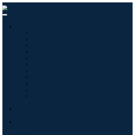
産業:
情報技術
健康管理
機械設備
自動車と輸送
食べ物と飲み物
エネルギーと電力
航空宇宙と防衛
農業
化学薬品および材料
建築
消費財
ブログ
について
接触