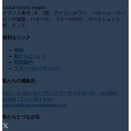
Global Growth Insights
オフィス番号 - B、2階、アイコンタワー、 バネール・マハ
ルンゲ道路、バネール、 プネー411045、マハラシュトラ
州、インド。
便利なリンク
接触
私たちについて
利用規約
プライバシーポリシー
私たちの連絡先
USA : +1 (855) 467-7775 (フリーダイヤル)
UK : +44 8085
022397 (フリーダイヤル)
sales@globalgrowthinsights.com
私たちとつながる