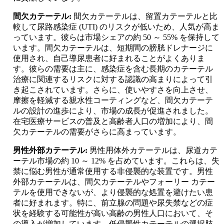
間欠カテーテル:
間欠カテーテルは、留置カテーテルと比
較して尿路感染症 (UTI) のリスクが低いため、人気が高ま
っています。彼らは市場シェアの約 50 ～ 55% を保持して
います。間欠カテーテルは、短期間の膀胱ドレナージに
使用され、自己導尿患者に好まれることがよくありま
す。彼らの需要は主に、感染症を含む長期のカテーテル
治療に関連するリスクに対する認識の高まりによって引
き起こされています。さらに、使いやすさを向上させ、
摩擦を軽減する親水性コーティングなど、間欠カテーテ
ルの設計の進歩により、市場の成長が促進されました。
在宅医療サービスの普及と高齢者人口の増加により、間
欠カテーテルの需要がさらに高まっています。
男性外部カテーテル:
男性用体外カテーテルは、尿道カテ
ーテル市場の約 10 ～ 12% を占めています。これらは、失
禁に悩む男性が通常使用する非侵襲的な装置です。男性
外部カテーテルは、間欠カテーテルやフォーリー カテー
テルを使用できないが、より侵襲的な処置を避けたい患
者に好まれます。特に、前立腺の問題や尿失禁などの症
状を経験する可能性が高い高齢の男性人口において、そ
の導入が増加しています。低侵襲性カテーテルの選択肢