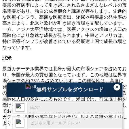
疾患の有病率によって引き起こされるさまざまなレベルの市
場需要があり、独自の成長機会と課題が存在します。先進的
な医療インフラ、高額な医療支出、泌尿器科疾患の発生率の
高さにより、北米と欧州が引き続き市場を支配しています。
一方、アジア太平洋地域では、医療アクセスの増加と人口の
高齢化により急速な成長が見られます。中東とアフリカは、
特に医療インフラが改善されている発展途上国で成長市場と
なっています。
北米
尿道カテーテル業界では北米が最大の市場シェアを占めてお
り、米国が最大の貢献国となっています。この地域は世界市
場シェアの約 35% を占めています。この優位性は、高度に
×
発達した医療インフラ、前立腺肥大症（BPH）や尿失禁など
無料サンプルをダウンロード
の泌尿器疾患の有病率の高さ、カテーテル治療を必要とする
高齢化人口の多さによるものです。米国では、前立腺手術を
受ける患者数の増加によりカテーテルの使用が着実に増加し
ており、間欠カテーテルの需要が高まっています。さらに、
カテーテル関連の感染症とその予防に対する意識の高まりに
より、この地域の市場需要がさらに高まっています。