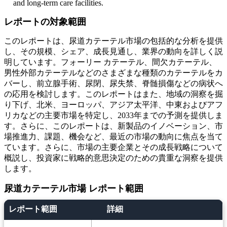
and long-term care facilities.
レポートの対象範囲
このレポートは、尿道カテーテル市場の包括的な分析を提供
し、その規模、シェア、成長見通し、業界の動向を詳しく説
明しています。フォーリー カテーテル、間欠カテーテル、
男性外部カテーテルなどのさまざまな種類のカテーテルをカ
バーし、前立腺手術、尿閉、尿失禁、脊髄損傷などの病状へ
の応用を検討します。このレポートはまた、地域の洞察を掘
り下げ、北米、ヨーロッパ、アジア太平洋、中東およびアフ
リカなどの主要市場を特定し、2033年までの予測を提供しま
す。さらに、このレポートは、新製品のイノベーション、市
場推進力、課題、機会など、最近の市場の動向に焦点を当て
ています。さらに、市場の主要企業とその成長戦略について
概説し、投資家に戦略的意思決定のための貴重な洞察を提供
します。
尿道カテーテル市場 レポート範囲
レポート範囲
詳細