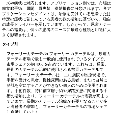
ーズや病状に対応します。アプリケーション側では、市場は
前立腺手術、尿閉、尿失禁、脊髄損傷に分類されます。各ア
プリケーションセグメントは、治療を受けている患者または
特定の症状に苦しんでいる患者の数の増加に基づいて、独自
の成長ドライバーを示しています。したがって、尿道カテー
テルの需要は、個々の患者のニーズに最適な種類と用途に大
きく影響されます。
タイプ別
フォーリーカテーテル:
フォーリー カテーテルは、尿道カ
テーテル市場で最も一般的に使用されているタイプで、
市場シェアの約 40% を占めています。これらは、通常、
長期のカテーテル治療に使用される留置カテーテルで
す。フォーリー カテーテルは、主に病院や医療現場で、
手術を受ける患者、慢性尿閉のある患者、または自然に
膀胱を空にすることができない個人のために使用されま
す。手術件数、特に前立腺手術や尿路疾患に関連する手
術の増加により、フォーリー カテーテルの需要が高まっ
ています。長期のカテーテル治療が必要となることが多
い高齢者の増加も、フォーリーカテーテルの市場シェア
に貢献しています。