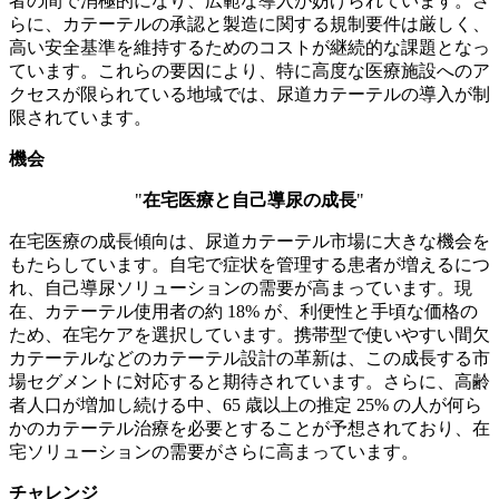
者の間で消極的になり、広範な導入が妨げられています。さ
らに、カテーテルの承認と製造に関する規制要件は厳しく、
高い安全基準を維持するためのコストが継続的な課題となっ
ています。これらの要因により、特に高度な医療施設へのア
クセスが限られている地域では、尿道カテーテルの導入が制
限されています。
機会
"
在宅医療と自己導尿の成長
"
在宅医療の成長傾向は、尿道カテーテル市場に大きな機会を
もたらしています。自宅で症状を管理する患者が増えるにつ
れ、自己導尿ソリューションの需要が高まっています。現
在、カテーテル使用者の約 18% が、利便性と手頃な価格の
ため、在宅ケアを選択しています。携帯型で使いやすい間欠
カテーテルなどのカテーテル設計の革新は、この成長する市
場セグメントに対応すると期待されています。さらに、高齢
者人口が増加し続ける中、65 歳以上の推定 25% の人が何ら
かのカテーテル治療を必要とすることが予想されており、在
宅ソリューションの需要がさらに高まっています。
チャレンジ