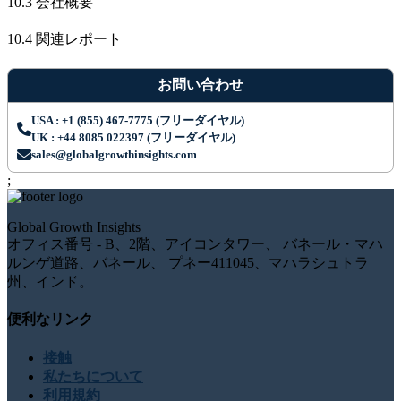
10.3 会社概要
10.4 関連レポート
お問い合わせ
USA : +1 (855) 467-7775 (フリーダイヤル)
UK : +44 8085 022397 (フリーダイヤル)
sales@globalgrowthinsights.com
;
Global Growth Insights
オフィス番号 - B、2階、アイコンタワー、 バネール・マハ
ルンゲ道路、バネール、 プネー411045、マハラシュトラ
州、インド。
便利なリンク
接触
私たちについて
利用規約