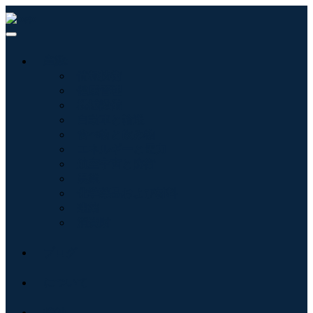
産業:
情報技術
健康管理
機械設備
自動車と輸送
食べ物と飲み物
エネルギーと電力
航空宇宙と防衛
農業
化学薬品および材料
建築
消費財
ブログ
について
接触