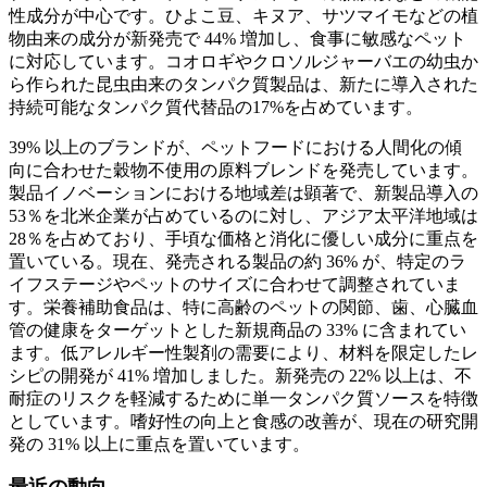
性成分が中心です。ひよこ豆、キヌア、サツマイモなどの植
物由来の成分が新発売で 44% 増加し、食事に敏感なペット
に対応しています。コオロギやクロソルジャーバエの幼虫か
ら作られた昆虫由来のタンパク質製品は、新たに導入された
持続可能なタンパク質代替品の17%を占めています。
39% 以上のブランドが、ペットフードにおける人間化の傾
向に合わせた穀物不使用の原料ブレンドを発売しています。
製品イノベーションにおける地域差は顕著で、新製品導入の
53％を北米企業が占めているのに対し、アジア太平洋地域は
28％を占めており、手頃な価格と消化に優しい成分に重点を
置いている。現在、発売される製品の約 36% が、特定のラ
イフステージやペットのサイズに合わせて調整されていま
す。栄養補助食品は、特に高齢のペットの関節、歯、心臓血
管の健康をターゲットとした新規商品の 33% に含まれてい
ます。低アレルギー性製剤の需要により、材料を限定したレ
シピの開発が 41% 増加しました。新発売の 22% 以上は、不
耐症のリスクを軽減するために単一タンパク質ソースを特徴
としています。嗜好性の向上と食感の改善が、現在の研究開
発の 31% 以上に重点を置いています。