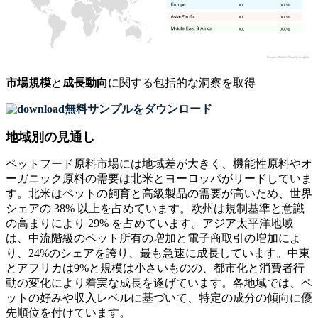
XX
XX%
XX
XX%
XX
XX%
市場規模
と
成長動向
に関する包括的な洞察を取得
無料サンプルをダウンロード
地域別の見通し
ペットフード原料市場には地域差が大きく、機能性原料やオ
ーガニック原料の需要は北米とヨーロッパがリードしていま
す。北米はペットの飼育と高級製品の需要が高いため、世界
シェアの 38% 以上を占めています。欧州は規制基準と意識
の高まりにより 29% を占めています。アジア太平洋地域
は、中流階級のペット所有の増加と電子商取引の増加によ
り、24%のシェアを誇り、最も急速に成長しています。中東
とアフリカは9%と規模は小さいものの、都市化と消費者行
動の変化により着実な成長を遂げています。各地域では、ペ
ットの好みや収入レベルに基づいて、特定の成分の傾向に優
先順位を付けています。