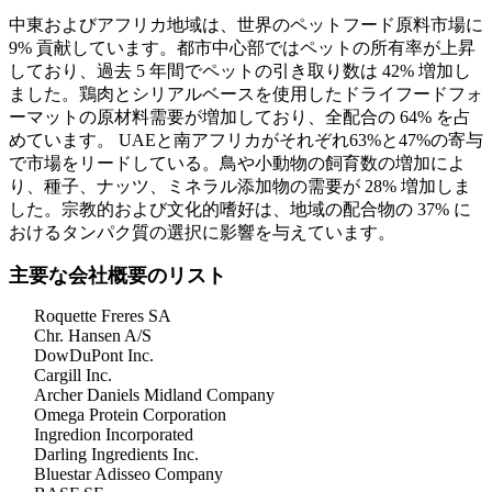
中東およびアフリカ地域は、世界のペットフード原料市場に
9% 貢献しています。都市中心部ではペットの所有率が上昇
しており、過去 5 年間でペットの引き取り数は 42% 増加し
ました。鶏肉とシリアルベースを使用したドライフードフォ
ーマットの原材料需要が増加しており、全配合の 64% を占
めています。 UAEと南アフリカがそれぞれ63%と47%の寄与
で市場をリードしている。鳥や小動物の飼育数の増加によ
り、種子、ナッツ、ミネラル添加物の需要が 28% 増加しま
した。宗教的および文化的嗜好は、地域の配合物の 37% に
おけるタンパク質の選択に影響を与えています。
主要な会社概要のリスト
Roquette Freres SA
Chr. Hansen A/S
DowDuPont Inc.
Cargill Inc.
Archer Daniels Midland Company
Omega Protein Corporation
Ingredion Incorporated
Darling Ingredients Inc.
Bluestar Adisseo Company