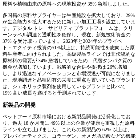
原料や植物由来の原料への現地投資が 35% 急増しました。
多国籍の原料サプライヤーは生産施設を拡大しており、29%
が生産能力を拡大するために新しい加工工場を設立していま
す。デジタル トレーサビリティ プラットフォームは、クリ
ーンラベル調達と透明性を確保し、現在、新規技術資金の
37% を受け取っています。 2023年と2024年のプライベー
ト・エクイティ投資の51%以上は、持続可能性を志向した原
料生産者に向けられました。高級製品ラインでは非伝統的な
原材料の需要が 34% 急増しているため、代替タンパク質の
機会が増加しています。戦略的な合併や提携は 26% 増加
し、より迅速なイノベーションと市場浸透が可能になりまし
た。現地調達と品種固有の栄養に重点を置いているブランド
は、ジェネリック製剤を使用しているブランドと比べて
19% 高い成長を遂げると予測されています。
新製品の開発
ペットフード原料市場における新製品開発は活発化してお
り、過去 18 か月間に 49% 以上の企業が健康を重視した原料
ラインを立ち上げました。これらの新製品の 62% 以上は、
プレバイオティクス、コラーゲン、オメガ脂肪酸などの機能