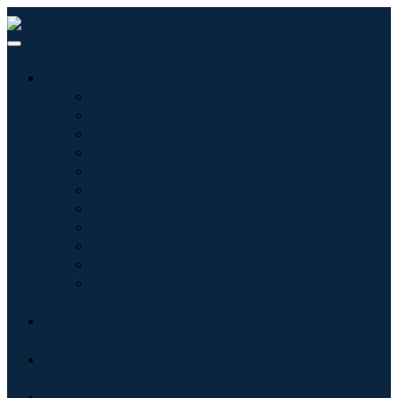
産業:
情報技術
健康管理
機械設備
自動車と輸送
食べ物と飲み物
エネルギーと電力
航空宇宙と防衛
農業
化学薬品および材料
建築
消費財
ブログ
について
接触