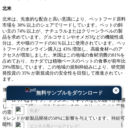
北米
北米は、先進的な配合と高い意識により、ペットフード原料
市場を 38% 以上のシェアでリードしています。ペットの飼
い主の 74% 以上が、ナチュラルまたはクリーンラベルの製
品を求めています。グルコサミンやオメガ3などの機能性成
分は、犬や猫のフードの61％以上に使用されています。ペッ
トフードのオンライン購入は 43% 増加し、高級食材へのア
クセスが増加しました。米国はこの地域の食材消費の81%を
占めており、カナダでは植物ベースのペットの食事が前年比
29%増加しています。この地域の規制枠組みにより、研究開
発投資の 35% が新規成分の安全性を目指して推進されてい
ます。
×
ヨーロッパ
無料サンプルをダウンロード
ヨーロッパはドイツ、フランス、イギリスなどの国々が主導
し、29%の市場シェアを占めています。クリーンラベル原料
の需要は46%増加しており、オーガニックおよび非GMOの
トレンドが新製品開発の58%に影響を与えています。持続可
能性は消費者の購入決定の 63% 以上に影響を及ぼし、昆虫