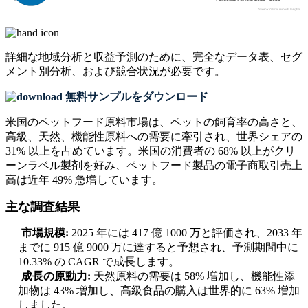
詳細な地域分析と収益予測のために、
完全なデータ表、セグ
メント別分析、および競合状況
が必要です。
無料サンプルをダウンロード
米国のペットフード原料市場は、ペットの飼育率の高さと、
高級、天然、機能性原料への需要に牽引され、世界シェアの
31% 以上を占めています。米国の消費者の 68% 以上がクリ
ーンラベル製剤を好み、ペットフード製品の電子商取引売上
高は近年 49% 急増しています。
主な調査結果
市場規模:
2025 年には 417 億 1000 万と評価され、2033 年
までに 915 億 9000 万に達すると予想され、予測期間中に
10.33% の CAGR で成長します。
成長の原動力:
天然原料の需要は 58% 増加し、機能性添
加物は 43% 増加し、高級食品の購入は世界的に 63% 増加
しました。