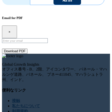
Email for PDF
×
Download PDF
Global Growth Insights
オフィス番号 - B、2階、アイコンタワー、 バネール・マハ
ルンゲ道路、バネール、 プネー411045、マハラシュトラ
州、インド。
便利なリンク
接触
私たちについて
利用規約