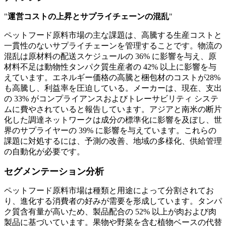
"
運営コストの上昇とサプライチェーンの混乱
"
ペットフード原料市場の主な課題は、高騰する生産コストと
一貫性のないサプライチェーンを管理することです。物流の
混乱は原材料の配送スケジュールの 36% に影響を与え、原
材料不足は動物性タンパク質生産者の 42% 以上に影響を与
えています。エネルギー価格の高騰と梱包材のコストが28%
も高騰し、利益率を圧迫している。メーカーは、現在、支出
の 33% がコンプライアンスおよびトレーサビリティ システ
ムに費やされていると報告しています。アジアと南米の断片
化した調達ネットワークは成分の標準化に影響を及ぼし、世
界のサプライヤーの 39% に影響を与えています。これらの
課題に対処するには、予測の改善、地域の多様化、供給管理
の自動化が必要です。
セグメンテーション分析
ペットフード原料市場は種類と用途によって分割されてお
り、進化する消費者の好みが需要を形成しています。タンパ
ク質含有量が高いため、製品配合の 52% 以上が肉および肉
製品に基づいています。果物や野菜を含む植物ベースの代替