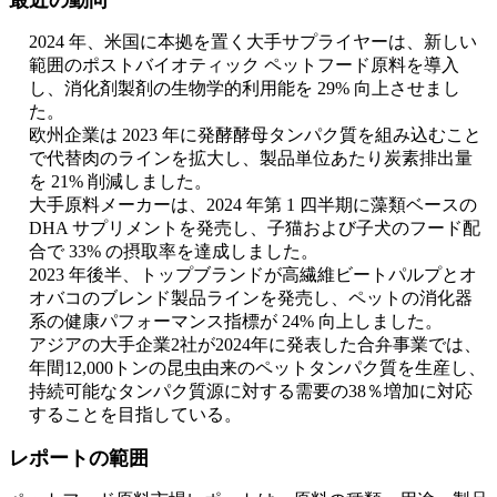
最近の動向
2024 年、米国に本拠を置く大手サプライヤーは、新しい
範囲のポストバイオティック ペットフード原料を導入
し、消化剤製剤の生物学的利用能を 29% 向上させまし
た。
欧州企業は 2023 年に発酵酵母タンパク質を組み込むこと
で代替肉のラインを拡大し、製品単位あたり炭素排出量
を 21% 削減しました。
大手原料メーカーは、2024 年第 1 四半期に藻類ベースの
DHA サプリメントを発売し、子猫および子犬のフード配
合で 33% の摂取率を達成しました。
2023 年後半、トップブランドが高繊維ビートパルプとオ
オバコのブレンド製品ラインを発売し、ペットの消化器
系の健康パフォーマンス指標が 24% 向上しました。
アジアの大手企業2社が2024年に発表した合弁事業では、
年間12,000トンの昆虫由来のペットタンパク質を生産し、
持続可能なタンパク質源に対する需要の38％増加に対応
することを目指している。
レポートの範囲