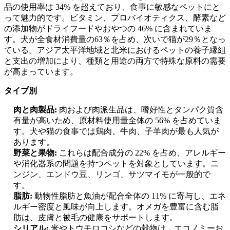
品の使用率は 34% を超えており、食事に敏感なペットにと
って魅力的です。ビタミン、プロバイオティクス、酵素など
の添加物がドライフードやおやつの 46% に含まれていま
す。犬が全食材消費量の63％を占め、次いで猫が29％となっ
ている。アジア太平洋地域と北米におけるペットの養子縁組
と支出の増加により、種類と用途の両方で特殊な原料の需要
が高まっています。
タイプ別
肉と肉製品:
肉および肉派生品は、嗜好性とタンパク質含
有量が高いため、原材料使用量全体の 56% を占めていま
す。犬や猫の食事では鶏肉、牛肉、子羊肉が最も人気が
あります。
野菜と果物:
これらは配合成分の 22% を占め、アレルギー
や消化器系の問題を持つペットを対象としています。ニ
ンジン、エンドウ豆、リンゴ、サツマイモが一般的で
す。
脂肪:
動物性脂肪と魚油が配合全体の 11% に寄与し、エネ
ルギー密度と風味が向上します。オメガを豊富に含む脂
肪は、皮膚と被毛の健康をサポートします。
シリアル:
米やトウモロコシなどの穀物は、エコノミーお