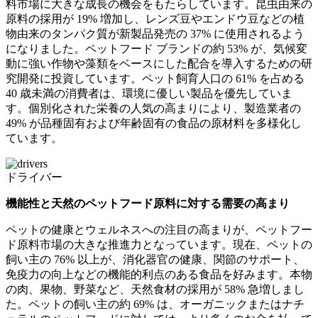
料市場に大きな成長の機会をもたらしています。昆虫由来の
原料の採用が 19% 増加し、レンズ豆やエンドウ豆などの植
物由来のタンパク質が新製品発売の 37% に使用されるよう
になりました。ペットフード ブランドの約 53% が、気候変
動に強い作物や藻類をベースにした配合を導入するための研
究開発に投資しています。ペット飼育人口の 61% を占める
40 歳未満の消費者は、環境に優しい製品を優先していま
す。個別化された栄養の人気の高まりにより、製造業者の
49% が品種固有および年齢固有の食品の原材料を多様化し
ています。
ドライバー
機能性と天然のペットフード原料に対する需要の高まり
ペットの健康とウェルネスへの注目の高まりが、ペットフー
ド原料市場の大きな推進力となっています。現在、ペットの
飼い主の 76% 以上が、消化器官の健康、関節のサポート、
免疫力の向上などの機能的利点のある食品を好みます。本物
の肉、果物、野菜など、天然食材の採用が 58% 急増しまし
た。ペットの飼い主の約 69% は、オーガニックまたはナチ