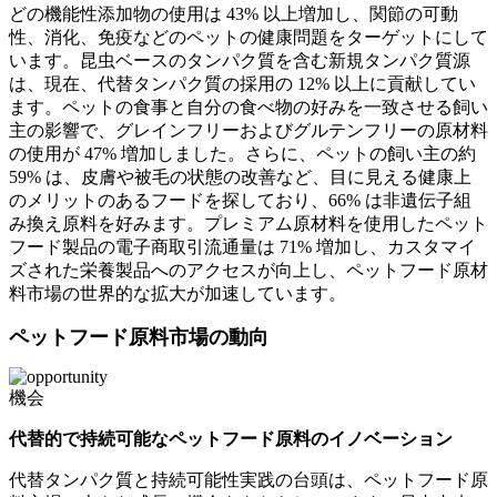
どの機能性添加物の使用は 43% 以上増加し、関節の可動
性、消化、免疫などのペットの健康問題をターゲットにして
います。昆虫ベースのタンパク質を含む新規タンパク質源
は、現在、代替タンパク質の採用の 12% 以上に貢献してい
ます。ペットの食事と自分の食べ物の好みを一致させる飼い
主の影響で、グレインフリーおよびグルテンフリーの原材料
の使用が 47% 増加しました。さらに、ペットの飼い主の約
59% は、皮膚や被毛の状態の改善など、目に見える健康上
のメリットのあるフードを探しており、66% は非遺伝子組
み換え原料を好みます。プレミアム原材料を使用したペット
フード製品の電子商取引流通量は 71% 増加し、カスタマイ
ズされた栄養製品へのアクセスが向上し、ペットフード原材
料市場の世界的な拡大が加速しています。
ペットフード原料市場の動向
機会
代替的で持続可能なペットフード原料のイノベーション
代替タンパク質と持続可能性実践の台頭は、ペットフード原