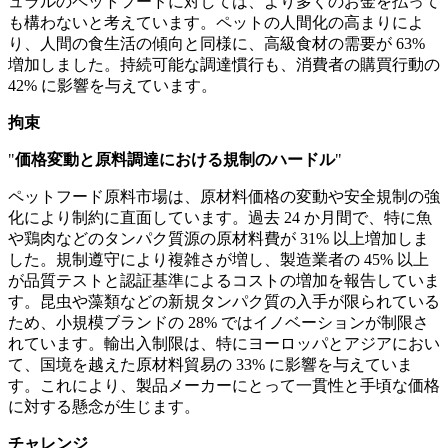
ュラルのペットフードに対しては、より多くのお金を払って
も構わないと考えています。ペットの人間化の高まりによ
り、人間の食生活の傾向と同様に、高級食材の需要が 63%
増加しました。持続可能な調達慣行も、消費者の購買行動の
42% に影響を与えています。
拘束
"
価格変動と原料調達における規制のハードル
"
ペットフード原料市場は、原材料価格の変動や安全規制の強
化により制約に直面しています。過去 24 か月間で、特に魚
や鶏肉などのタンパク質源の原材料費が 31% 以上増加しま
した。規制遵守により複雑さが増し、製造業者の 45% 以上
が品質テストと認証基準によるコストの増加を報告していま
す。昆虫や藻類などの新規タンパク質の入手が限られている
ため、小規模ブランドの 28% ではイノベーションが制限さ
れています。輸出入制限は、特にヨーロッパとアジアにおい
て、国境を越えた原材料貿易の 33% に影響を与えていま
す。これにより、製品メーカーにとって一貫性と手頃な価格
に対する懸念が生じます。
チャレンジ