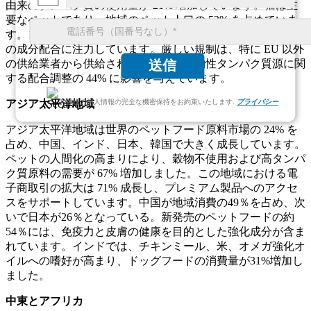
由来のタンパク質の使用量が 21% 増加しています。猫は主
要なペットであり、地域のペット人口の 53% を占めていま
す。ヨーロッパのブランドの約39％は、無添加かつ低刺激性
の成分配合に注力しています。厳しい規制は、特に EU 以外
送信
の供給業者から供給される添加物や動物性タンパク質源に関
する配合調整の 44% に影響を与えています。
お客様の個人情報の完全な機密保持をお約束いたします.
プライバシー
アジア太平洋地域
アジア太平洋地域は世界のペットフード原料市場の 24% を
占め、中国、インド、日本、韓国で大きく成長しています。
ペットの人間化の高まりにより、穀物不使用および高タンパ
ク質原料の需要が 67% 増加しました。この地域における電
子商取引の拡大は 71% 成長し、プレミアム製品へのアクセ
スをサポートしています。中国が地域消費の49％を占め、次
いで日本が26％となっている。新発売のペットフードの約
54％には、免疫力と皮膚の健康を目的とした強化成分が含ま
れています。インドでは、チキンミール、米、オメガ強化オ
イルへの嗜好が高まり、ドッグフードの消費量が31%増加し
ました。
中東とアフリカ