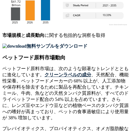
市場規模
と
成長動向
に関する包括的な洞察を取得
無料サンプルをダウンロード
ペットフード原料市場動向
ペットフード原料市場は、次のような顕著なトレンドととも
に進化しています。
クリーンラベルの成分
、天然配合、機能
性栄養。ペットフードメーカーの 68% 以上が、人工添加物
や保存料を除去するために製品を再配合しています。チキン
ミール、牛肉、魚などの天然タンパク質原料が、すべてのド
ライペットフード配合の 54% 以上を占めています。さら
に、レンズ豆やエンドウ豆などの植物ベースのタンパク質源
への嗜好が高まっており、ペットの食事過敏症により使用量
が 38% 増加しています。
プレバイオティクス、プロバイオティクス、オメガ脂肪酸な