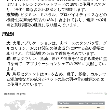
よびミッドレンジのペットフードの 28% に使用されてお
り、消化可能な炭水化物源として機能します。
添加物:
ビタミン、ミネラル、プロバイオティクスなどの
機能性添加物が製品の 46% に含まれており、健康上の利
点と賞味期限の延長に取り組んでいます。
用途別
犬:
犬用アプリケーションは、肉ベースのタンパク質、グ
ルコサミン、および関節の健康成分に対する高い需要に
牽引され、市場消費の 63% で首位を占めています。
猫:
猫はタウリン、魚油、尿路の健康を促進する成分に焦
点を当て、アプリケーションシェアの 29% に貢献してい
ます。
鳥:
鳥類セグメントは 8% を占め、種子、穀物、カルシウ
ム添加物などの成分がペットの鳥の羽や骨の健康のため
に使用されています。
XX
XX%