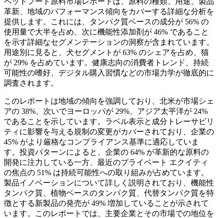
ペットフード原料市場レポートは、原料の種類、用途、製品
革新、地域のパフォーマンス傾向をカバーする詳細な分析を
提供します。これには、タンパク質ベースの成分が 56% の
使用量で大半を占め、次に機能性添加剤が 46% であること
を示す詳細なセグメンテーションの洞察が含まれています。
用途別に見ると、犬セグメントが 63% のシェアを占め、猫
が 29% を占めています。健康志向の消費者トレンド、持続
可能性の嗜好、デジタル購入習慣などの市場力学が徹底的に
調査されます。
このレポートは地域の傾向を強調しており、北米が市場シェ
アの 38%、次いでヨーロッパが 29%、アジア太平洋が 24%
であることを示しています。ラベル表示と成分トレーサビリ
ティに影響を与える規制の変更がカバーされており、企業の
45% がより厳格なコンプライアンス基準に適応していま
す。投資パターンによると、企業の 64% が革新的な原料の
開発に注力している一方、最近のプライベート エクイティ
の焦点の 51% は持続可能性への取り組みが占めています。
製品イノベーションについて詳しく説明されており、機能性
タンパク質、植物ベースのタンパク質、代替タンパク質を特
徴とする新製品の発売が 49% 増加していることが示されて
います。このレポートでは、主要企業とその市場での地位を