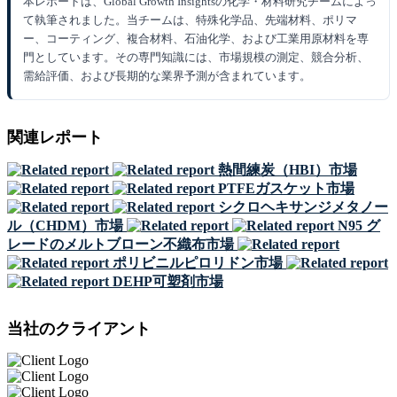
本レポートは、Global Growth Insightsの化学・材料研究チームによっ
て執筆されました。当チームは、特殊化学品、先端材料、ポリマ
ー、コーティング、複合材料、石油化学、および工業用原材料を専
門としています。その専門知識には、市場規模の測定、競合分析、
需給評価、および長期的な業界予測が含まれています。
関連レポート
熱間練炭（HBI）市場
PTFEガスケット市場
シクロヘキサンジメタノー
ル（CHDM）市場
N95 グ
レードのメルトブローン不織布市場
ポリビニルピロリドン市場
DEHP可塑剤市場
当社のクライアント