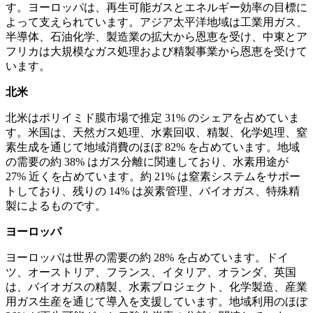
す。ヨーロッパは、再生可能ガスとエネルギー効率の目標に
よって支えられています。アジア太平洋地域は工業用ガス、
半導体、石油化学、製造業の拡大から恩恵を受け、中東とア
フリカは大規模なガス処理および精製事業から恩恵を受けて
います。
北米
北米はポリイミド膜市場で推定 31% のシェアを占めていま
す。米国は、天然ガス処理、水素回収、精製、化学処理、窒
素生成を通じて地域消費のほぼ 82% を占めています。地域
の需要の約 38% はガス分離に関連しており、水素用途が
27% 近くを占めています。約 21% は窒素システムをサポー
トしており、残りの 14% は炭素管理、バイオガス、特殊精
製によるものです。
ヨーロッパ
ヨーロッパは世界の需要の約 28% を占めています。ドイ
ツ、オーストリア、フランス、イタリア、オランダ、英国
は、バイオガスの精製、水素プロジェクト、化学製造、産業
用ガス生産を通じて導入を支援しています。地域利用のほぼ