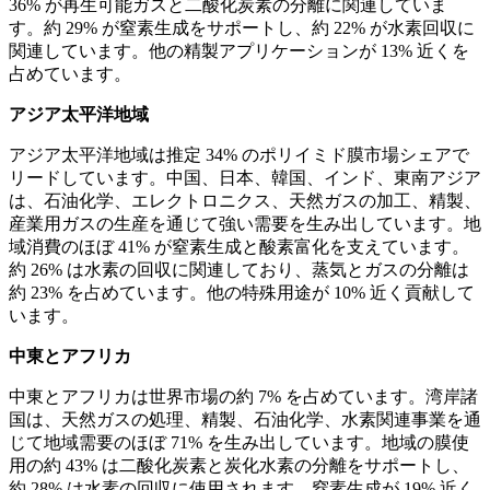
36% が再生可能ガスと二酸化炭素の分離に関連していま
す。約 29% が窒素生成をサポートし、約 22% が水素回収に
関連しています。他の精製アプリケーションが 13% 近くを
占めています。
アジア太平洋地域
アジア太平洋地域は推定 34% のポリイミド膜市場シェアで
リードしています。中国、日本、韓国、インド、東南アジア
は、石油化学、エレクトロニクス、天然ガスの加工、精製、
産業用ガスの生産を通じて強い需要を生み出しています。地
域消費のほぼ 41% が窒素生成と酸素富化を支えています。
約 26% は水素の回収に関連しており、蒸気とガスの分離は
約 23% を占めています。他の特殊用途が 10% 近く貢献して
います。
中東とアフリカ
中東とアフリカは世界市場の約 7% を占めています。湾岸諸
国は、天然ガスの処理、精製、石油化学、水素関連事業を通
じて地域需要のほぼ 71% を生み出しています。地域の膜使
用の約 43% は二酸化炭素と炭化水素の分離をサポートし、
約 28% は水素の回収に使用されます。窒素生成が 19% 近く