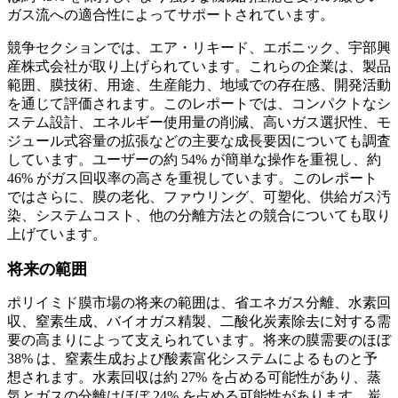
ガス流への適合性によってサポートされています。
競争セクションでは、エア・リキード、エボニック、宇部興
産株式会社が取り上げられています。これらの企業は、製品
範囲、膜技術、用途、生産能力、地域での存在感、開発活動
を通じて評価されます。このレポートでは、コンパクトなシ
ステム設計、エネルギー使用量の削減、高いガス選択性、モ
ジュール式容量の拡張などの主要な成長要因についても調査
しています。ユーザーの約 54% が簡単な操作を重視し、約
46% がガス回収率の高さを重視しています。このレポート
ではさらに、膜の老化、ファウリング、可塑化、供給ガス汚
染、システムコスト、他の分離方法との競合についても取り
上げています。
将来の範囲
ポリイミド膜市場の将来の範囲は、省エネガス分離、水素回
収、窒素生成、バイオガス精製、二酸化炭素除去に対する需
要の高まりによって支えられています。将来の膜需要のほぼ
38% は、窒素生成および酸素富化システムによるものと予
想されます。水素回収は約 27% を占める可能性があり、蒸
気とガスの分離はほぼ 24% を占める可能性があります。炭