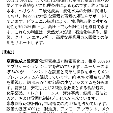
のほぼ 39% は、より強力な機械的安定性と耐薬品性を必
要とする過酷なガス処理条件によるものです。約 34% は
水素、ヘリウム、二酸化炭素、炭化水素の分離に関連し
ており、約 27% は特殊な窒素と蒸気の処理をサポートし
ています。ビフェニル構造により、物理的老化に対する
耐性が約 24% 向上し、高圧下でも分離性能を維持できま
す。これらの利点は、天然ガス処理、石油化学操作、精
製、クリーン エネルギー、高度な産業用ガス回収での使
用をサポートします。
用途別
窒素生成と酸素富化:
窒素生成と酸素富化は、推定 38% の
アプリケーション シェアを占めています。ユーザーのほ
ぼ 54% が、コンパクトな設置と簡単な操作を求めてメン
ブレン システムを選択しています。約 46% が迅速な起動
を重視し、約 41% が可動部品の少ないシステムを好みま
す。需要は、安定したガス純度を必要とする食品包装、
化学薬品、エレクトロニクス、海洋事業、鉱業、石油と
ガス、および雰囲気制御プロセスから来ています。
水素回収:
水素回収は市場需要の約 27% を占めています。
設備のほぼ 49% は、製油所、アンモニア プラント、メタ