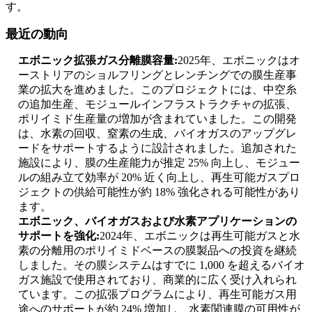
す。
最近の動向
エボニック拡張ガス分離膜容量:
2025年、エボニックはオ
ーストリアのショルフリングとレンチングでの膜生産事
業の拡大を進めました。このプロジェクトには、中空糸
の追加生産、モジュールインフラストラクチャの拡張、
ポリイミド生産量の増加が含まれていました。この開発
は、水素の回収、窒素の生成、バイオガスのアップグレ
ードをサポートするように設計されました。追加された
施設により、膜の生産能力が推定 25% 向上し、モジュー
ルの組み立て効率が 20% 近く向上し、再生可能ガスプロ
ジェクトの供給可能性が約 18% 強化される可能性があり
ます。
エボニック、バイオガスおよび水素アプリケーションの
サポートを強化:
2024年、エボニックは再生可能ガスと水
素の分離用のポリイミドベースの膜製品への投資を継続
しました。その膜システムはすでに 1,000 を超えるバイオ
ガス施設で使用されており、商業的に広く受け入れられ
ています。この拡張プログラムにより、再生可能ガス用
途へのサポートが約 24% 増加し、水素関連膜の可用性が