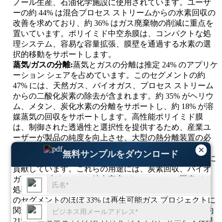
ノール生産、石油化学施設に使用されています。ユーザ
ーの約 44% は混合プロセス ストリームからの水素回収の
改善を求めており、約 36% はガス廃棄物の削減に重点を
置いています。ポリイミド中空糸膜は、コンパクトな処
理システム、容易な容量拡張、膜壁を通過する水素の選
択的移動をサポートします。
蒸気/ガスの分離:
蒸気とガスの分離は推定 24% のアプリケ
ーション シェアを占めています。このセグメントの約
47% には、天然ガス、バイオガス、プロセス ストリーム
からの二酸化炭素の除去が含まれます。約 35% がヘリウ
ム、メタン、炭化水素の分離をサポートし、約 18% が溶
媒蒸気の回収をサポートします。高性能ポリイミド膜
は、制御された透過性と選択性を提供するため、産業ユ
ーザーが製品の純度を向上させ、大型の熱分離装置の必
要性を軽減するのに役立ちます。
×
無料サンプルをダウンロード
その他:
他の用途は、ポリイミド膜市場の需要の約 11% に
貢献しています。これらの用途には、炭素回収、バイオ
ガスアップグレード、航空宇宙ガスシステム、医療ガス
処理、空気乾燥、研究規模の分離などが含まれます。こ
のセグメントのほぼ 33% は再生可能ガス プロジェクトに
関連しており、約 28% は特殊産業ガスをサポートし、約
21% は実験室およびパイロット システムにサービスを提