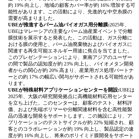
約 19% 向上し、地域の顧客カバー率が約 16% 増加する可
能性があります。この活動により、先進的な中空糸膜の
需要が高まりました。
UBEが推進するパーム油バイオガス用分離膜:
2025年、
UBEはマレーシアの主要なパーム油産業イベントで分離
膜技術を展示すると発表した。この活動は、ガス分離に
おける膜の使用と、パーム油廃棄物およびバイオガスに
関連する再生可能エネルギー用途に焦点を当てました。
このプレゼンテーションにより、東南アジアのユーザー
の間で製品の認知度が約 23% 向上し、バイオメタン開発
者からの関心が約 20% 高まり、産業用ガス処理パートナ
ーとの約 17% の幅広い関与がサポートされる可能性があ
ります。
UBEが特殊材料アプリケーションセンターを開設:
UBEは
2025年、大阪の研究開発拠点に高機能材料応用センター
を立ち上げた。このセンターは、顧客のテスト、材料評
価、および先端ポリマーや分離関連材料を含む高性能製
品の迅速な開発をサポートします。この施設により、ア
プリケーションのテストサイクルが約 22% 短縮され、顧
客とのコラボレーションが約 19% 向上し、製品認定の速
度が約 16% 向上し、将来のポリイミド膜開発をサポート