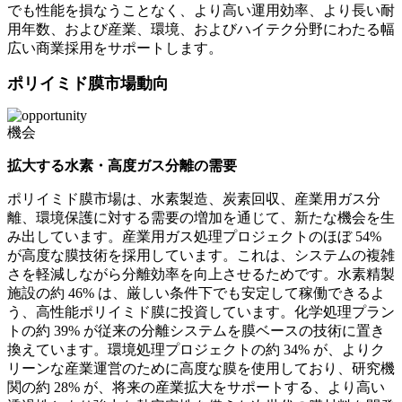
でも性能を損なうことなく、より高い運用効率、より長い耐
用年数、および産業、環境、およびハイテク分野にわたる幅
広い商業採用をサポートします。
ポリイミド膜市場動向
機会
拡大する水素・高度ガス分離の需要
ポリイミド膜市場は、水素製造、炭素回収、産業用ガス分
離、環境保護に対する需要の増加を通じて、新たな機会を生
み出しています。産業用ガス処理プロジェクトのほぼ 54%
が高度な膜技術を採用しています。これは、システムの複雑
さを軽減しながら分離効率を向上させるためです。水素精製
施設の約 46% は、厳しい条件下でも安定して稼働できるよ
う、高性能ポリイミド膜に投資しています。化学処理プラン
トの約 39% が従来の分離システムを膜ベースの技術に置き
換えています。環境処理プロジェクトの約 34% が、よりク
リーンな産業運営のために高度な膜を使用しており、研究機
関の約 28% が、将来の産業拡大をサポートする、より高い