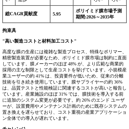
ポリイミド膜市場予測
総CAGR貢献度
5.95
期間:2026～2035年
拘束具
"高い製造コストと材料加工コスト"
高度な膜の生産には複雑な製造プロセス、特殊なポリマー、
精密製造装置が必要なため、ポリイミド膜市場は制約に直面
しています。膜メーカーのほぼ 48% が、より広範な商業的
採用の主な制限として生産コストを挙げています。小規模産
業ユーザーの約 41% は、投資要件が低いため、従来の分離
技術を引き続き使用しています。膜サプライヤーの約 36%
は、品質テストと性能検証に関連するコストが高いと報告し
ています。産業施設のほぼ 31% では、膜技術を導入する前
に追加のシステム変更が必要です。約 26% のエンド ユーザ
ーが、設置費用やメンテナンス計画のために既存システムの
置き換えを遅らせており、コスト重視の産業アプリケーショ
ン全体での導入が遅れています。
チャレンジ