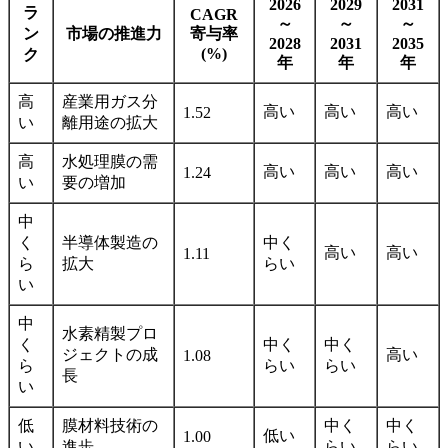
2026
2029
2031
ラ
CAGR
～
～
～
ン
市場の推進力
寄与率
2028
2031
2035
(%)
ク
年
年
年
高
産業用ガス分
高い
高い
高い
1.52
い
離用途の拡大
高
水処理膜の需
高い
高い
高い
1.24
い
要の増加
中
く
半導体製造の
中く
高い
高い
1.11
ら
拡大
らい
い
中
水素精製プロ
く
中く
中く
ジェクトの成
高い
1.08
ら
らい
らい
長
い
低
膜材料技術の
中く
中く
低い
1.00
い
進歩
らい
らい