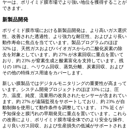
ヤーは、ポリイミド膜市場でより強い地位を​​獲得することが
できます。
新製品開発
ポリイミド膜市場における新製品開発は、より高いガス選択
性、改善された透過性、より強力な耐圧性、およびより長い
動作寿命に焦点を当てています。製品プログラムのほぼ
32% は、天然ガスおよびバイオガスからの二酸化炭素の除
去を対象としています。約 27% が水素回収に重点を置いて
おり、約 23% が窒素生成と酸素富化を支持しています。残
りの 18% は、ヘリウム回収、蒸気分離、炭素回収、および
その他の特殊ガス用途をカバーします。
新しい膜製品ではデジタルモニタリングの重要性が高まって
います。システム開発プロジェクトのほぼ 33% には、圧
力、温度、純度、流量用の改良されたセンサーが含まれてい
ます。約 27% が遠隔監視をサポートしており、約 23% が自
動制御を使用して動作条件を調整しています。 17% 近くが
予知保全と膜汚れの早期発見に重点を置いています。これら
の改善により、ポリイミド膜市場全体でのより安全な操作、
より良いガス回収、および生産損失の低減がサポートされま