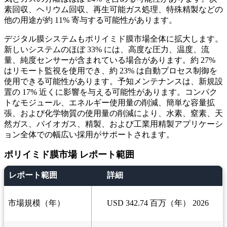
素回収、ヘリウム回収、再生可能ガス処理、特殊精製などの
他の用途が約 11% 寄与する可能性があります。
デジタル膜システムもポリイミド膜市場全体に拡大します。
新しいシステムのほぼ 33% には、高度な圧力、温度、流
量、純度センサーが含まれている場合があります。約 27%
はリモート監視を使用でき、約 23% は自動プロセス制御を
使用できる可能性があります。予知メンテナンスは、新規設
置の 17% 近くに影響を与える可能性があります。コンパク
トなモジュール、エネルギー使用量の削減、簡単な容量拡
張、および化学物質の使用量の削減により、水素、窒素、天
然ガス、バイオガス、精製、および工業用精製アプリケーシ
ョン全体での幅広い採用がサポートされます。
ポリイミド膜市場 レポート範囲
レポート範囲
詳細
市場規模（年）
USD 342.74 百万（年） 2026