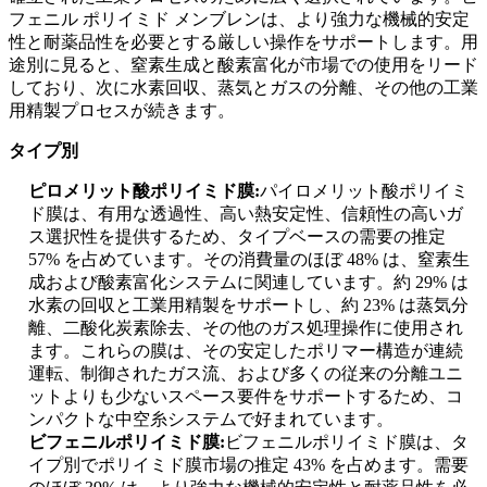
フェニル ポリイミド メンブレンは、より強力な機械的安定
性と耐薬品性を必要とする厳しい操作をサポートします。用
途別に見ると、窒素生成と酸素富化が市場での使用をリード
しており、次に水素回収、蒸気とガスの分離、その他の工業
用精製プロセスが続きます。
タイプ別
ピロメリット酸ポリイミド膜:
パイロメリット酸ポリイミ
ド膜は、有用な透過性、高い熱安定性、信頼性の高いガ
ス選択性を提供するため、タイプベースの需要の推定
57% を占めています。その消費量のほぼ 48% は、窒素生
成および酸素富化システムに関連しています。約 29% は
水素の回収と工業用精製をサポートし、約 23% は蒸気分
離、二酸化炭素除去、その他のガス処理操作に使用され
ます。これらの膜は、その安定したポリマー構造が連続
運転、制御されたガス流、および多くの従来の分離ユニ
ットよりも少ないスペース要件をサポートするため、コ
ンパクトな中空糸システムで好まれています。
ビフェニルポリイミド膜:
ビフェニルポリイミド膜は、タ
イプ別でポリイミド膜市場の推定 43% を占めます。需要