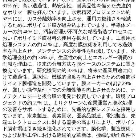
61% が、高い透過性、熱安定性、耐薬品性を備えた先進的
なポリマー膜を好んでいます。水素精製プロジェクトの約
52% には、ガス分離効率を向上させ、運用の複雑さを軽減
するためにポリイミド膜が組み込まれています。半導体メー
カーの約 46% は、汚染管理が不可欠な精密製造プロセスに
おいてポリイミド膜材料の使用を拡大しています。工業用水
処理システムの約 41% は、高度な膜技術を利用してろ過効
率を向上させ、メンテナンスの必要性を軽減しています。化
学処理会社の約 36% が、生産性の向上とエネルギー消費の
削減を理由に、従来の分離方法を膜ベースのシステムに置き
換えています。研究機関の約 33% は、将来の産業用途に向
けて透過性、選択性、機械的強度を向上させるための修飾ポ
リイミド膜構造を開発しています。膜メーカーのほぼ 29%
が、厳しい操作条件下での分離性能を向上させるために、ナ
ノテクノロジーと複合膜の開発に投資しています。環境プロ
ジェクトの約 27% は、よりクリーンな産業運営と廃水処理
の改善をサポートするために、先進的な膜システムを採用し
ています。水素製造、炭素回収、医薬品製造、電池製造、先
端エレクトロニクスに対する需要の高まりにより、ポリイミ
ド膜市場は引き続き強化されています。膜化学、製造技術、
および材料工学における継続的な革新は、極端な動作条件下