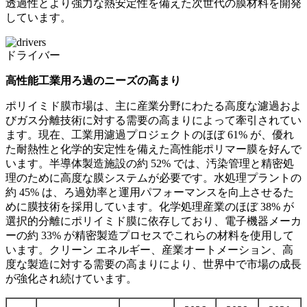
透過性とより強力な熱安定性を備えた次世代の膜材料を開発
しています。
ドライバー
高性能工業用ろ過のニーズの高まり
ポリイミド膜市場は、主に産業分野にわたる高度な濾過およ
びガス分離技術に対する需要の高まりによって牽引されてい
ます。現在、工業用濾過プロジェクトのほぼ 61% が、優れ
た耐熱性と化学的安定性を備えた高性能ポリマー膜を好んで
います。半導体製造施設の約 52% では、汚染管理と精密処
理のために高度な膜システムが必要です。水処理プラントの
約 45% は、ろ過効率と運用パフォーマンスを向上させるた
めに膜技術を採用しています。化学処理産業のほぼ 38% が
選択的分離にポリイミド膜に依存しており、電子機器メーカ
ーの約 33% が精密製造プロセスでこれらの材料を使用して
います。クリーン エネルギー、産業オートメーション、高
度な製造に対する需要の高まりにより、世界中で市場の成長
が強化され続けています。