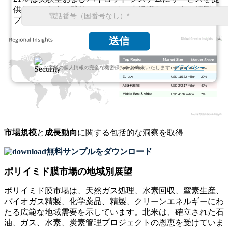
供しています。残りの 18% は、小規模なカスタム精製ア
プリケーションをカバーします。
送信
お客様の個人情報の完全な機密保持をお約束いたします.
プライバシー
USD 178.74 million
31%
USD 115.32 million
20%
USD 242.17 million
42%
USD 40.37 million
7%
市場規模
と
成長動向
に関する包括的な洞察を取得
無料サンプルをダウンロード
ポリイミド膜市場の地域別展望
ポリイミド膜市場は、天然ガス処理、水素回収、窒素生産、
バイオガス精製、化学薬品、精製、クリーンエネルギーにわ
たる広範な地域需要を示しています。北米は、確立された石
油、ガス、水素、炭素管理プロジェクトの恩恵を受けていま