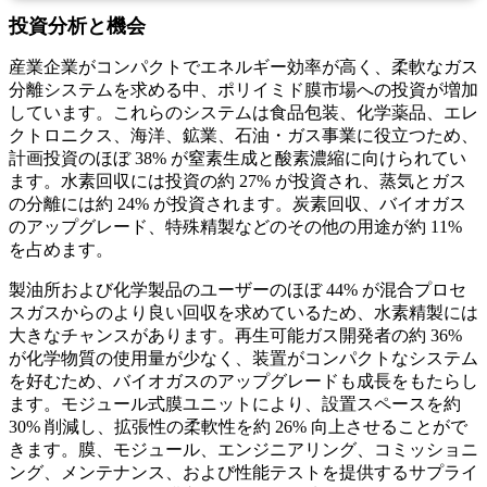
投資分析と機会
産業企業がコンパクトでエネルギー効率が高く、柔軟なガス
分離システムを求める中、ポリイミド膜市場への投資が増加
しています。これらのシステムは食品包装、化学薬品、エレ
クトロニクス、海洋、鉱業、石油・ガス事業に役立つため、
計画投資のほぼ 38% が窒素生成と酸素濃縮に向けられてい
ます。水素回収には投資の約 27% が投資され、蒸気とガス
の分離には約 24% が投資されます。炭素回収、バイオガス
のアップグレード、特殊精製などのその他の用途が約 11%
を占めます。
製油所および化学製品のユーザーのほぼ 44% が混合プロセ
スガスからのより良い回収を求めているため、水素精製には
大きなチャンスがあります。再生可能ガス開発者の約 36%
が化学物質の使用量が少なく、装置がコンパクトなシステム
を好むため、バイオガスのアップグレードも成長をもたらし
ます。モジュール式膜ユニットにより、設置スペースを約
30% 削減し、拡張性の柔軟性を約 26% 向上させることがで
きます。膜、モジュール、エンジニアリング、コミッショニ
ング、メンテナンス、および性能テストを提供するサプライ