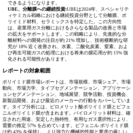
できるようになります。
UBE、分離膜への継続投資:
UBEは2024年、スペシャリテ
ィケミカル戦略における継続投資分野として分離膜、ポ
リイミド材料、セラミックスを特定した。この方向性
は、産業用ガス分離におけるさらなる製品の改善と市場
の拡大をサポートします。この戦略により、先進的な分
離材料への開発の注目が約 21% 増加し、技術横断的な研
究が 18% 近く改善され、水素、二酸化炭素、窒素、およ
び再生可能ガスの処理における将来の膜応用が約 15% 強
化される可能性があります。
レポートの対象範囲
ポリイミド膜市場レポートは、市場規模、市場シェア、市場
動向、市場力学、タイプセグメンテーション、アプリケーシ
ョンセグメンテーション、地域展望、競争活動、投資機会、
新製品開発、および最近のメーカーの行動をカバーしていま
す。タイプ分析には、ピロメリット酸ポリイミド膜とビフェ
ニルポリイミド膜が含まれます。パイロメリット材料は、確
立された用途、安定した熱特性、有用なガス選択性により、
需要の推定 57% を占めています。ビフェニル ポリイミド膜
は約 43% を保持し、より強力な機械的性能と要求の厳しい