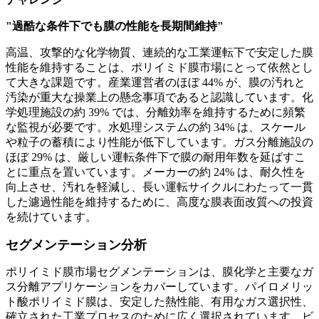
"過酷な条件下でも膜の性能を長期間維持"
高温、攻撃的な化学物質、連続的な工業運転下で安定した膜
性能を維持することは、ポリイミド膜市場にとって依然とし
て大きな課題です。産業運営者のほぼ 44% が、膜の汚れと
汚染が重大な操業上の懸念事項であると認識しています。化
学処理施設の約 39% では、分離効率を維持するために頻繁
な監視が必要です。水処理システムの約 34% は、スケール
や粒子の蓄積により性能が低下しています。ガス分離施設の
ほぼ 29% は、厳しい運転条件下で膜の耐用年数を延ばすこ
とに重点を置いています。メーカーの約 24% は、耐久性を
向上させ、汚れを軽減し、長い運転サイクルにわたって一貫
した濾過性能を維持するために、高度な膜表面改質への投資
を続けています。
セグメンテーション分析
ポリイミド膜市場セグメンテーションは、膜化学と主要なガ
ス分離アプリケーションをカバーしています。パイロメリッ
ト酸ポリイミド膜は、安定した熱性能、有用なガス選択性、
確立された工業プロセスのために広く選択されています。ビ