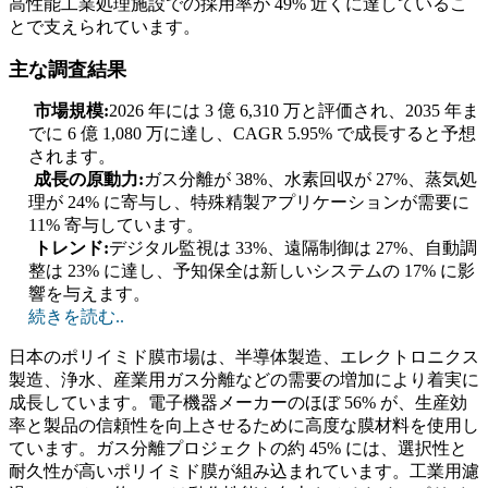
高性能工業処理施設での採用率が 49% 近くに達しているこ
とで支えられています。
主な調査結果
市場規模:
2026 年には 3 億 6,310 万と評価され、2035 年ま
でに 6 億 1,080 万に達し、CAGR 5.95% で成長すると予想
されます。
成長の原動力:
ガス分離が 38%、水素回収が 27%、蒸気処
理が 24% に寄与し、特殊精製アプリケーションが需要に
11% 寄与しています。
トレンド:
デジタル監視は 33%、遠隔制御は 27%、自動調
整は 23% に達し、予知保全は新しいシステムの 17% に影
響を与えます。
続きを読む..
日本のポリイミド膜市場は、半導体製造、エレクトロニクス
製造、浄水、産業用ガス分離などの需要の増加により着実に
成長しています。電子機器メーカーのほぼ 56% が、生産効
率と製品の信頼性を向上させるために高度な膜材料を使用し
ています。ガス分離プロジェクトの約 45% には、選択性と
耐久性が高いポリイミド膜が組み込まれています。工業用濾