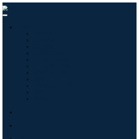
産業:
情報技術
健康管理
機械設備
自動車と輸送
食べ物と飲み物
エネルギーと電力
航空宇宙と防衛
農業
化学薬品および材料
建築
消費財
ブログ
について
接触