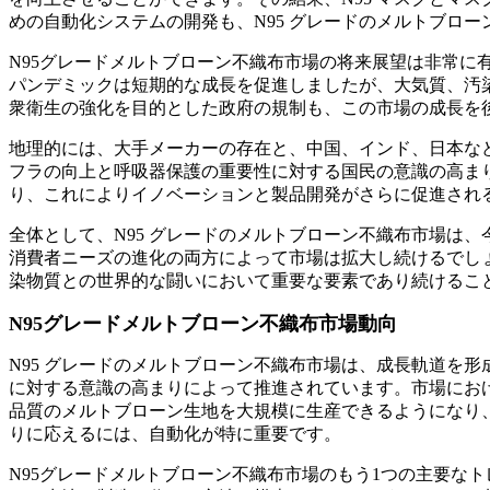
めの自動化システムの開発も、N95 グレードのメルトブロー
N95グレードメルトブローン不織布市場の将来展望は非常
パンデミックは短期的な成長を促進しましたが、大気質、汚
衆衛生の強化を目的とした政府の規制も、この市場の成長を
地理的には、大手メーカーの存在と、中国、インド、日本な
フラの向上と呼吸器保護の重要性に対する国民の意識の高ま
り、これによりイノベーションと製品開発がさらに促進され
全体として、N95 グレードのメルトブローン不織布市場は
消費者ニーズの進化の両方によって市場は拡大し続けるでしょ
染物質との世界的な闘いにおいて重要な要素であり続けるこ
N95グレードメルトブローン不織布市場動向
N95 グレードのメルトブローン不織布市場は、成長軌道を
に対する意識の高まりによって推進されています。市場におけ
品質のメルトブローン生地を大規模に生産できるようになり、
りに応えるには、自動化が特に重要です。
N95グレードメルトブローン不織布市場のもう1つの主要な