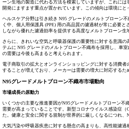
ーン生地の製造に代わる方法を模索していますが、これには非
開発にますます重点が置かれています。この傾向は環境にと
ヘルスケア分野は引き続き N95 グレードのメルトブロー
く中、個人用保護具 (PPE) 用の高品質の濾過材が常に必
しながら優れた濾過効率を提供する高度なメルトブローン生
さらに、きれいな空気と呼吸器保護の重要性に対する意識の
テムに N95 グレードのメルトブローン不織布を採用し、
の需要は今後も高まると考えられます。
電子商取引の拡大とオンラインショッピングに対する消費者
することが増えており、メーカーは需要の増大に対応するた
N95グレードメルトブローン不織布市場動向
市場成長の原動力
いくつかの主要な推進要因がN95グレードメルトブローン不
需要が高まっていることです。新型コロナウイルス感染症（CO
た。健康と安全に関する規制が世界的に厳しくなるにつれ、N
大気汚染や呼吸器疾患に対する懸念の高まりも、高性能濾過材