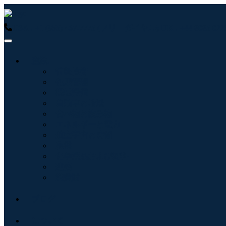
USA : +1 (855) 467-7775 (フリーダイヤル)
UK : +44 8085 
産業:
情報技術
健康管理
機械設備
自動車と輸送
食べ物と飲み物
エネルギーと電力
航空宇宙と防衛
農業
化学薬品および材料
建築
消費財
ブログ
について