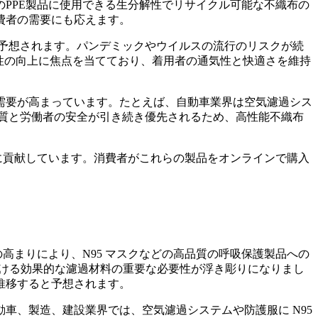
のPPE製品に使用できる生分解性でリサイクル可能な不織布の
費者の需要にも応えます。
と予想されます。パンデミックやウイルスの流行のリスクが続
有効性の向上に焦点を当てており、着用者の通気性と快適さを維持
需要が高まっています。たとえば、自動車業界は空気濾過シス
の質と労働者の安全が引き続き優先されるため、高性能不織布
に貢献しています。消費者がこれらの製品をオンラインで購入
高まりにより、N95 マスクなどの高品質の呼吸保護製品への
における効果的な濾過材料の重要な必要性が浮き彫りになりまし
推移すると予想されます。
車、製造、建設業界では、空気濾過システムや防護服に N95