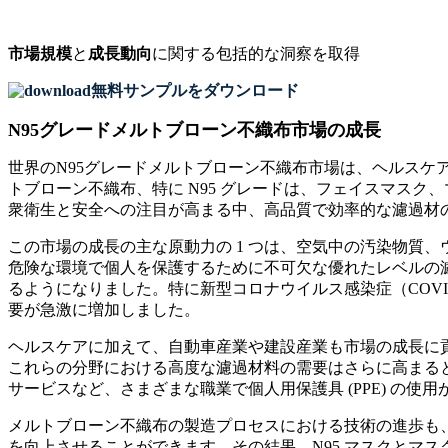
市場規模
と
成長動向
に関する包括的な洞察を取得
無料サンプルをダウンロード
N95グレードメルトブローン不織布市場の成長
世界のN95グレードメルトブローン不織布市場は、ヘルスケ
トブローン不織布、特に N95 グレードは、フェイスマスク
衆衛生と安全への注目が高まる中、高品質で効率的な濾過材
この市場の成長の主な原動力の 1 つは、空気中の汚染物質、
危険な環境で個人を保護するために不可欠な優れたレベルの
るようになりました。特に新型コロナウイルス感染症（COVI
要が急激に増加しました。
ヘルスケアに加えて、自動車産業や建設産業も市場の成長に
これらの分野における高度な濾過材料の需要はさらに高まる
サービスなど、さまざまな職業で個人用保護具 (PPE) の
メルトブローン不織布の製造プロセスにおける技術の進歩も
を向上させることができます。その結果、N95 マスクとマ