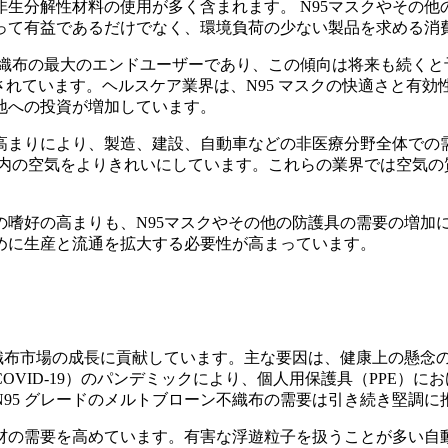
生分解性材料の使用が多く含まれます。 N95マスクやその他
って有益であるだけでなく、環境負荷の少ない製品を求める消
ン不織布の最大のエンドユーザーであり、この傾向は将来も続く
要とされています。ヘルスケア業界は、N95 マスクの快適さと
地への投資が増加しています。
高まりにより、製造、建設、自動車などの非医療分野全体での
車室内の空気をよりきれいにしています。これらの業界では空気
の嗜好の高まりも、N95マスクやその他の防護具の需要の増加
めに生産と流通を拡大する必要性が高まっています。
織布市場の成長に貢献しています。主な要因は、健康上の懸念の
VID-19）のパンデミックにより、個人用保護具（PPE）
95 グレードのメルトブローン不織布の需要は引き続き堅調に
の需要を高めています。有害な浮遊粒子を扱うことが多い自動