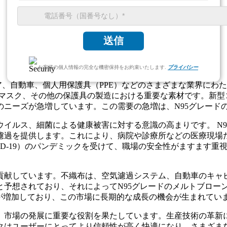
送信
お客様の個人情報の完全な機密保持をお約束いたします.
プライバシー
ア、自動車、個人用保護具（PPE）などのさまざまな業界にわ
、マスク、その他の保護具の製造における重要な素材です。新型コ
のニーズが急増しています。この需要の急増は、N95グレード
ウイルス、細菌による健康被害に対する意識の高まりです。 N
濾過を提供します。これにより、病院や診療所などの医療現場
D-19）のパンデミックを受けて、職場の安全性がますます重視
貢献しています。不織布は、空気濾過システム、自動車のキャ
と予想されており、それによってN95グレードのメルトブロー
使用が増加しており、この市場に長期的な成長の機会が生まれてい
、市場の発展に重要な役割を果たしています。生産技術の革新
スクはユーザーにとってより信頼性が高く快適になり、さまざ