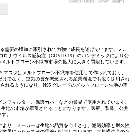
たる需要の増加に牽引されて力強い成長を遂げています。メル
ロナウイルス感染症（COVID-19）のパンデミックにより公
のメルトブローン不織布市場の拡大に大きく貢献しています。
95 マスクはメルトブローン不織布を使用して作られており、
だけでなく、空気の質が懸念される産業環境でも広く採用され
されるようになり、N95 グレードのメルトブローン生地の需
ビンフィルター、保護カバーなどの業界で使用されています。
ン生地の市場が牽引されることになります。医療、製造、公共
ます。
により、メーカーは生地の品質を向上させ、濾過効率と耐久性
まな業界にわたってその用途が拡大しています。大規模生産のた