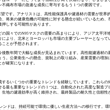
ン不織布市場の急速な成長に寄与するもう 1 つの要因です。
に有望です。アナリストは、高性能保護具や濾過材の需要が世界
染、将来の健康危機の可能性に対する懸念が続いているため、
後押しする可能性があります。
どの国々でのN95マスクの需要の高まりにより、アジア太平洋
りにより、北米とヨーロッパも市場の主要プレーヤーとなって
ることが予想されます。
、今後数年間で大幅な成長が見込まれています。高性能濾過材
う。公衆衛生への懸念、規制上の取り組み、産業需要の増加に
とが確実になります。
形成するいくつかの重要なトレンドを経験しています。これら
る最も重要なトレンドの 1 つは、自動化された高度な製造
生地の濾過効率が高く維持され、最終製品の耐久性と信頼性が確
トレンドは、持続可能で環境に優しい生産方法への移行です。