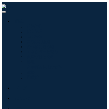
産業:
情報技術
健康管理
機械設備
自動車と輸送
食べ物と飲み物
エネルギーと電力
航空宇宙と防衛
農業
化学薬品および材料
建築
消費財
ブログ
について
接触