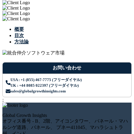
概要
目次
方法論
お問い合わせ
USA : +1 (855) 467-7775 (フリーダイヤル)
UK : +44 8085 022397 (フリーダイヤル)
sales@globalgrowthinsights.com
;
Global Growth Insights
オフィス番号 - B、2階、アイコンタワー、 バネール・マハ
ルンゲ道路、バネール、 プネー411045、マハラシュトラ
州、インド。