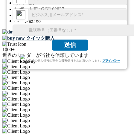
形式:
PDF
レポートID:
GGI102837
SKU ID:
26305554
ページ数:
88
無料サンプルをダウンロード
クイック購入
送信
1000+
世界のリーダーが当社を信頼しています
お客様の個人情報の完全な機密保持をお約束いたします.
プライバシー