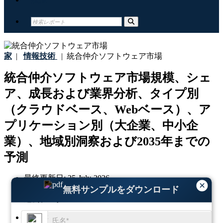
家
|
情報技術
|
統合仲介ソフトウェア市場
統合仲介ソフトウェア市場規模、シェ
ア、成長および業界分析、タイプ別
（クラウドベース、Webベース）、ア
プリケーション別（大企業、中小企
業）、地域別洞察および2035年までの
予測
最終更新日:
25-July-2026
×
基準年:
2025
無料サンプルをダウンロード
過去データ:
2021-2024
地域:
グローバル