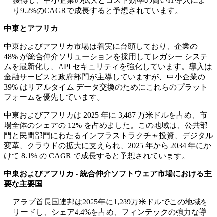
獲得し、中小企業の拡大とコスト効率の高いIT導入によ
り9.2%のCAGRで成長すると予想されています。
中東とアフリカ
中東およびアフリカ市場は着実に台頭しており、企業の
48% が統合仲介ソリューションを採用してレガシー システ
ムを最新化し、API セキュリティを強化しています。導入は
金融サービスと政府部門が主導していますが、中小企業の
39% はリアルタイム データ交換のためにこれらのプラット
フォームを優先しています。
中東およびアフリカは 2025 年に 3,487 万米ドルを占め、市
場全体のシェアの 12% を占めました。この地域は、公共部
門と民間部門にわたるインフラストラクチャ投資、デジタル
変革、クラウドの拡大に支えられ、2025 年から 2034 年にか
けて 8.1% の CAGR で成長すると予想されています。
中東およびアフリカ - 統合仲介ソフトウェア市場における主
要な主要国
アラブ首長国連邦は2025年に1,289万米ドルでこの地域を
リードし、シェア4.4%を占め、フィンテックの強力な導