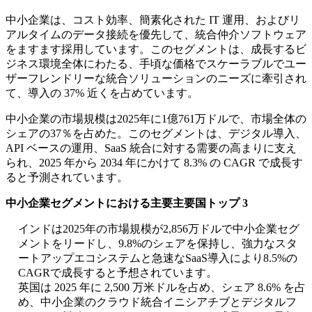
中小企業は、コスト効率、簡素化された IT 運用、およびリ
アルタイムのデータ接続を優先して、統合仲介ソフトウェア
をますます採用しています。このセグメントは、成長するビ
ジネス環境全体にわたる、手頃な価格でスケーラブルでユー
ザーフレンドリーな統合ソリューションのニーズに牽引され
て、導入の 37% 近くを占めています。
中小企業の市場規模は2025年に1億761万ドルで、市場全体の
シェアの37％を占めた。このセグメントは、デジタル導入、
API ベースの運用、SaaS 統合に対する需要の高まりに支え
られ、2025 年から 2034 年にかけて 8.3% の CAGR で成長す
ると予測されています。
中小企業セグメントにおける主要主要国トップ 3
インドは2025年の市場規模が2,856万ドルで中小企業セグ
メントをリードし、9.8%のシェアを保持し、強力なスタ
ートアップエコシステムと急速なSaaS導入により8.5%の
CAGRで成長すると予想されています。
英国は 2025 年に 2,500 万米ドルを占め、シェア 8.6% を占
め、中小企業のクラウド統合イニシアチブとデジタルフ