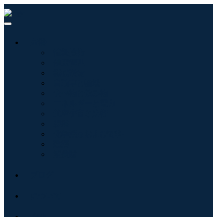
産業:
情報技術
健康管理
機械設備
自動車と輸送
食べ物と飲み物
エネルギーと電力
航空宇宙と防衛
農業
化学薬品および材料
建築
消費財
ブログ
について
接触