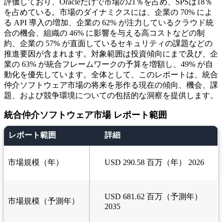
評価しており、Oracleだけで市場の21％を占め、SPSは18％
を占めている。市場のダイナミクスには、企業の 70% によ
る API 導入の増加、企業の 62% が注力しているクラウド統
合の機会、組織の 46% に影響を与える高コストなどの制
約、企業の 57% が直面しているセキュリティの課題などの
推進要因が含まれます。対象範囲は投資傾向にまで及び、企
業の 63% が統合フレームワークの予算を増額し、49% が自
動化を優先しています。全体として、このレポートは、統合
仲介ソフトウェア市場の将来を形作る現在の傾向、機会、課
題、および競争環境についての包括的な洞察を提供します。
統合仲介ソフトウェア市場 レポート範囲
レポート範囲
詳細
市場規模（年）
USD 290.58 百万（年） 2026
USD 681.62 百万（予測年）
市場規模（予測年）
2035