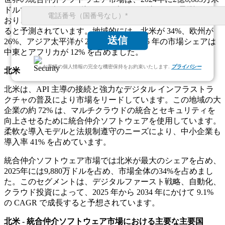
ドルで、2025年には2億9,058万米ドルに達すると予測されて
おり、CAGR 8.9%で2034年までに6億2,591万米ドルに拡大す
ると予測されています。地域的には、北米が 34%、欧州が
送信
26%、アジア太平洋が 28% を占め、2025 年の市場シェアは
中東とアフリカが 12% を占めました。
お客様の個人情報の完全な機密保持をお約束いたします.
プライバシー
北米
北米は、API 主導の接続と強力なデジタル インフラストラ
クチャの普及により市場をリードしています。この地域の大
企業の約 72% は、マルチクラウドの統合とセキュリティを
向上させるために統合仲介ソフトウェアを使用しています。
柔軟な導入モデルと法規制遵守のニーズにより、中小企業も
導入率 41% を占めています。
統合仲介ソフトウェア市場では北米が最大のシェアを占め、
2025年には9,880万ドルを占め、市場全体の34%を占めまし
た。このセグメントは、デジタルファースト戦略、自動化、
クラウド投資によって、2025 年から 2034 年にかけて 9.1%
の CAGR で成長すると予想されています。
北米 - 統合仲介ソフトウェア市場における主要な主要国