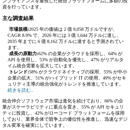
ンプライアンスを重視した統合プラットフォームに多額の投
資を行っています。
主な調査結果
市場規模:
2025 年の価値は 2 億 9,058 万ドルですが、
CAGR 8.9% で、2026 年には 3 億 1,644 万ドルに達し、
2035 年までに 6 億 8,162 万ドルに達すると予測されてい
ます。
成長の原動力:
62% の企業がクラウドを採用し、64% が
API を使用し、53% が自動化を優先し、47% がリアルタ
イム統合需要を拡大しています。
トレンド:
58% がクラウドネイティブの採用、55% が中小
企業の拡大、51% がハイブリッド IT の使用、49% がセキ
ュリティ主導の統合強化がトレンドを推進しています。
続きを読む..
統合仲介ソフトウェア市場は進化を続けており、66% の企
業がスケーラビリティに重点を置き、55% が API セキュリ
ティに投資し、42% がローコード プラットフォームを採用
しており、業界全体で競争上の優位性を推進し、迅速なデジ
タル変革を確実にしています。