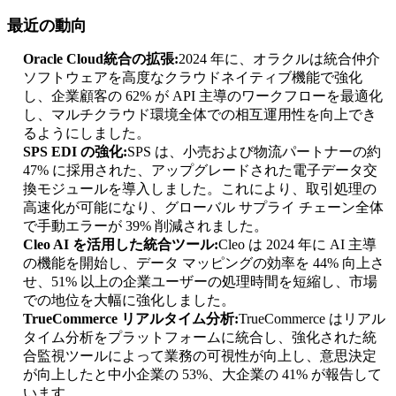
最近の動向
Oracle Cloud統合の拡張:
2024 年に、オラクルは統合仲介
ソフトウェアを高度なクラウドネイティブ機能で強化
し、企業顧客の 62% が API 主導のワークフローを最適化
し、マルチクラウド環境全体での相互運用性を向上でき
るようにしました。
SPS EDI の強化:
SPS は、小売および物流パートナーの約
47% に採用された、アップグレードされた電子データ交
換モジュールを導入しました。これにより、取引処理の
高速化が可能になり、グローバル サプライ チェーン全体
で手動エラーが 39% 削減されました。
Cleo AI を活用した統合ツール:
Cleo は 2024 年に AI 主導
の機能を開始し、データ マッピングの効率を 44% 向上さ
せ、51% 以上の企業ユーザーの処理時間を短縮し、市場
での地位を大幅に強化しました。
TrueCommerce リアルタイム分析:
TrueCommerce はリアル
タイム分析をプラットフォームに統合し、強化された統
合監視ツールによって業務の可視性が向上し、意思決定
が向上したと中小企業の 53%、大企業の 41% が報告して
います。