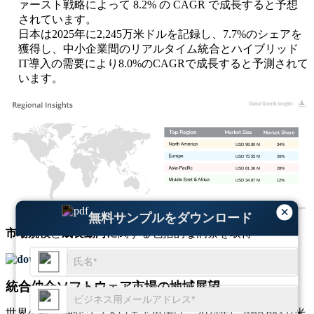
ァースト戦略によって 8.2% の CAGR で成長すると予想
されています。
日本は2025年に2,245万米ドルを記録し、7.7%のシェアを
獲得し、中小企業間のリアルタイム統合とハイブリッド
IT導入の需要により8.0%のCAGRで成長すると予測されて
います。
USD 98.80 M
34%
USD 75.55 M
26%
USD 81.36 M
28%
USD 34.87 M
12%
×
無料サンプルをダウンロード
市場規模
と
成長動向
に関する包括的な洞察を取得
無料サンプルをダウンロード
統合仲介ソフトウェア市場の地域展望
世界の統合仲介ソフトウェア市場は、2024年に2億6,683万米