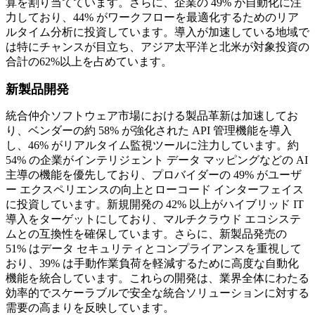
算を割り当てています。さらに、企業の 49% が自動化に注
力しており、44% がワークフローを最適化するためのリア
ルタイム分析に投資しています。導入が加速している地域で
は特にチャンスが目立ち、アジア太平洋と北米が対象投資の
合計の62%以上を占めています。
新製品開発
統合仲介ソフトウェア市場における製品革新は加速してお
り、ベンダーの約 58% が強化された API 管理機能を導入
し、46% がリアルタイム監視ツールに注力しています。約
54% の企業がインテリジェント データ マッピングなどの AI
主導の機能を優先しており、プロバイダーの 49% がユーザ
ー エクスペリエンスの向上とローコード インターフェイス
に投資しています。新規開発の 42% 以上がハイブリッド IT
導入をターゲットにしており、マルチクラウド エコシステ
ムとの互換性を確保しています。さらに、新製品発売の
51% はデータ セキュリティとコンプライアンスを重視して
おり、39% は手動作業負荷を軽減するために高度な自動化
機能を統合しています。これらの開発は、業界全体にわたる
効率的でスケーラブルで安全な統合ソリューションに対する
需要の高まりを反映しています。