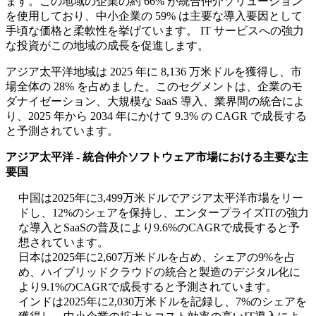
ます。この地域の企業の約 66% が統合仲介ソリューション
を使用しており、中小企業の 59% は主要な導入要因として
手頃な価格と柔軟性を挙げています。 IT サービスへの強力
な投資がこの地域の成長を促進します。
アジア太平洋地域は 2025 年に 8,136 万米ドルを獲得し、市
場全体の 28% を占めました。このセグメントは、企業のモ
ダナイゼーション、大規模な SaaS 導入、業界間の統合によ
り、2025 年から 2034 年にかけて 9.3% の CAGR で成長する
と予測されています。
アジア太平洋 - 統合仲介ソフトウェア市場における主要な主
要国
中国は2025年に3,499万米ドルでアジア太平洋市場をリー
ドし、12%のシェアを保持し、エンタープライズITの強力
な導入とSaaSの普及により9.6%のCAGRで成長すると予
想されています。
日本は2025年に2,607万米ドルを占め、シェアの9%を占
め、ハイブリッドクラウドの統合と製造のデジタル化に
より9.1%のCAGRで成長すると予測されています。
インドは2025年に2,030万米ドルを記録し、7%のシェアを