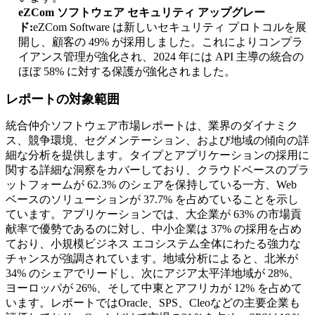
eZCom ソフトウェア セキュリティ アップグレー
ド:
eZCom Software は新しいセキュリティ プロトコルを展
開し、顧客の 49% が採用しました。これによりコンプラ
イアンス管理が強化され、2024 年には API 主導の統合の
ほぼ 58% に対する保護が強化されました。
レポートの対象範囲
統合仲介ソフトウェア市場レポートは、業界のダイナミク
ス、競争環境、セグメンテーション、および地域の傾向の詳
細な分析を提供します。タイプとアプリケーションの採用に
関する詳細な洞察をカバーしており、クラウドベースのプラ
ットフォームが 62.3% のシェアを保持している一方、Web
ベースのソリューションが 37.7% を占めていることを示し
ています。アプリケーションでは、大企業が 63% の市場貢
献率で優勢であるのに対し、中小企業は 37% の採用を占め
ており、小規模ビジネス エコシステム全体にわたる強力な
チャンスが強調されています。地域分析によると、北米が
34% のシェアでリードし、次にアジア太平洋地域が 28%、
ヨーロッパが 26%、そして中東とアフリカが 12% を占めて
います。レポートではOracle、SPS、Cleoなどの主要企業も