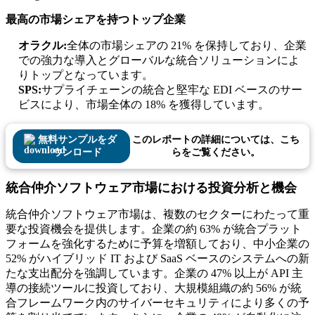
最高の市場シェアを持つトップ企業
オラクル:
全体の市場シェアの 21% を保持しており、企業
での強力な導入とグローバルな統合ソリューションによ
りトップとなっています。
SPS:
サプライチェーンの統合と堅牢な EDI ベースのサー
ビスにより、市場全体の 18% を獲得しています。
無料サンプルをダ
このレポートの詳細については、こち
ウンロード
らをご覧ください。
統合仲介ソフトウェア市場における投資分析と機会
統合仲介ソフトウェア市場は、複数のセクターにわたって重
要な投資機会を提供します。企業の約 63% が統合プラット
フォームを強化するために予算を増額しており、中小企業の
52% がハイブリッド IT および SaaS ベースのシステムへの新
たな支出配分を強調しています。企業の 47% 以上が API 主
導の接続ツールに投資しており、大規模組織の約 56% が統
合フレームワーク内のサイバーセキュリティにより多くの予