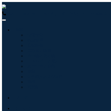
USA : +1 (855) 467-7775 (フリーダイヤル)
UK : +44 8085 
産業:
情報技術
健康管理
機械設備
自動車と輸送
食べ物と飲み物
エネルギーと電力
航空宇宙と防衛
農業
化学薬品および材料
建築
消費財
ブログ
について