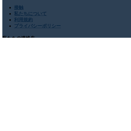
接触
私たちについて
利用規約
プライバシーポリシー
私たちの連絡先
USA : +1 (855) 467-7775 (フリーダイヤル)
UK : +44 8085 0
sales@globalgrowthinsights.com
私たちとつながる
オンラインでの信頼