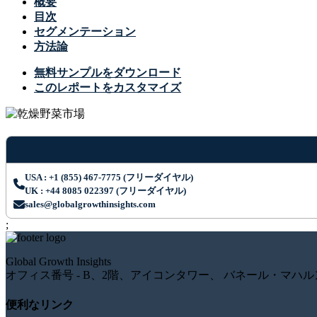
概要
目次
セグメンテーション
方法論
無料サンプルをダウンロード
このレポートをカスタマイズ
USA : +1 (855) 467-7775 (フリーダイヤル)
UK : +44 8085 022397 (フリーダイヤル)
sales@globalgrowthinsights.com
;
Global Growth Insights
オフィス番号 - B、2階、アイコンタワー、 バネール・マハル
便利なリンク