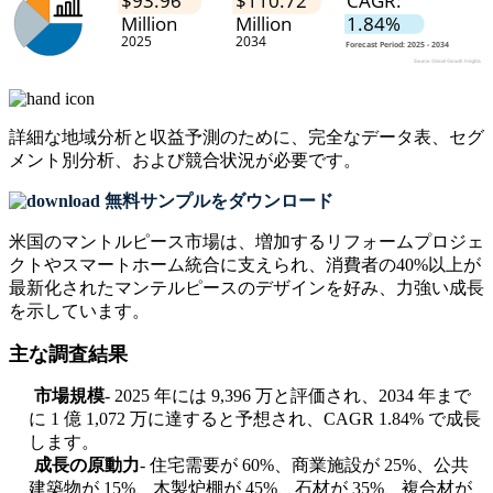
詳細な地域分析と収益予測のために、
完全なデータ表、セグ
メント別分析、および競合状況
が必要です。
無料サンプルをダウンロード
米国のマントルピース市場は、増加するリフォームプロジェ
クトやスマートホーム統合に支えられ、消費者の40%以上が
最新化されたマンテルピースのデザインを好み、力強い成長
を示しています。
主な調査結果
市場規模
- 2025 年には 9,396 万と評価され、2034 年まで
に 1 億 1,072 万に達すると予想され、CAGR 1.84% で成長
します。
成長の原動力
- 住宅需要が 60%、商業施設が 25%、公共
建築物が 15%、木製炉棚が 45%、石材が 35%、複合材が