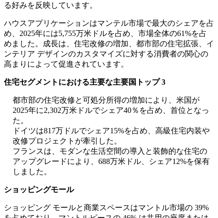
る好みを反映しています。
ハウスアプリケーションはマンテル市場で最大のシェアを占
め、2025年には5,755万米ドルを占め、市場全体の61%を占
めました。成長は、住宅改修の増加、都市部の住宅拡張、イ
ンテリア デザインのカスタマイズに対する消費者の関心の
高まりによって促進されています。
住宅セグメントにおける主要な主要国トップ 3
都市部の住宅改修と可処分所得の増加により、米国が
2025年に2,302万米ドルでシェア40％を占め、首位となっ
た。
ドイツは817万ドルでシェア15%を占め、高級住宅内装や
改修プロジェクトが牽引した。
フランスは、モダンな生活空間の導入と装飾的な住宅の
アップグレードにより、688万米ドル、シェア12%を保有
しました。
ショッピングモール
ショッピング モールと商業スペースはマントル市場の 39%
を占めており、マントルピースの 46% は共用の座席または