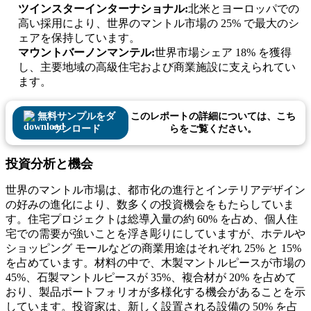
ツインスターインターナショナル:
北米とヨーロッパでの
高い採用により、世界のマントル市場の 25% で最大のシ
ェアを保持しています。
マウントバーノンマンテル:
世界市場シェア 18% を獲得
し、主要地域の高級住宅および商業施設に支えられてい
ます。
無料サンプルをダ
このレポートの詳細については、こち
ウンロード
らをご覧ください。
投資分析と機会
世界のマントル市場は、都市化の進行とインテリアデザイン
の好みの進化により、数多くの投資機会をもたらしていま
す。住宅プロジェクトは総導入量の約 60% を占め、個人住
宅での需要が強いことを浮き彫りにしていますが、ホテルや
ショッピング モールなどの商業用途はそれぞれ 25% と 15%
を占めています。材料の中で、木製マントルピースが市場の
45%、石製マントルピースが 35%、複合材が 20% を占めて
おり、製品ポートフォリオが多様化する機会があることを示
しています。投資家は、新しく設置される設備の 50% を占