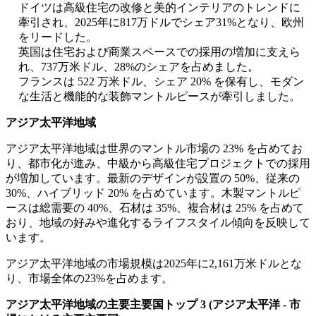
ドイツは高級住宅の改修と美的インテリアのトレンドに
牽引され、2025年に817万ドルでシェア31%となり、欧州
をリードした。
英国は住宅および商業スペースでの採用の増加に支えら
れ、737万米ドル、28%のシェアを占めました。
フランスは 522 万米ドル、シェア 20% を保有し、モダン
な生活と機能的な装飾マントルピースが牽引しました。
アジア太平洋地域
アジア太平洋地域は世界のマントル市場の 23% を占めてお
り、都市化が進み、中級から高級住宅プロジェクトでの採用
が増加しています。最新のデザインが設置の 50%、従来の
30%、ハイブリッド 20% を占めています。木製マントルピ
ースは総需要の 40%、石材は 35%、複合材は 25% を占めて
おり、地域の好みや進化するライフスタイル傾向を反映して
います。
アジア太平洋地域の市場規模は2025年に2,161万米ドルとな
り、市場全体の23%を占めます。
アジア太平洋地域の主要主要国トップ 3 (アジア太平洋 - 市