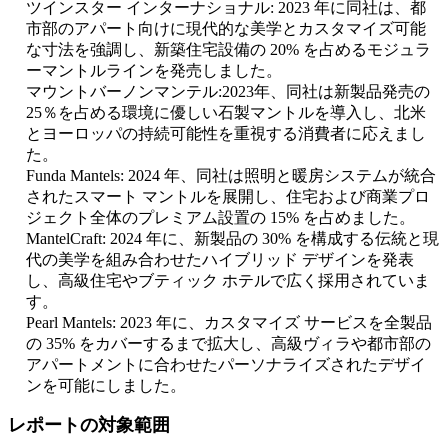
ツインスター インターナショナル: 2023 年に同社は、都
市部のアパート向けに現代的な美学とカスタマイズ可能
な寸法を強調し、新築住宅設備の 20% を占めるモジュラ
ーマントルラインを発売しました。
マウントバーノンマンテル:2023年、同社は新製品発売の
25％を占める環境に優しい石製マントルを導入し、北米
とヨーロッパの持続可能性を重視する消費者に応えまし
た。
Funda Mantels: 2024 年、同社は照明と暖房システムが統合
されたスマート マントルを展開し、住宅および商業プロ
ジェクト全体のプレミアム設置の 15% を占めました。
MantelCraft: 2024 年に、新製品の 30% を構成する伝統と現
代の美学を組み合わせたハイブリッド デザインを発表
し、高級住宅やブティック ホテルで広く採用されていま
す。
Pearl Mantels: 2023 年に、カスタマイズ サービスを全製品
の 35% をカバーするまで拡大し、高級ヴィラや都市部の
アパートメントに合わせたパーソナライズされたデザイ
ンを可能にしました。
レポートの対象範囲