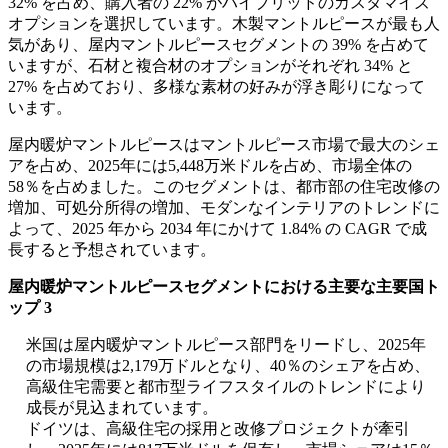
32% を占め、購入者の 22% がハイブリッドのカスタマイズ
オプションを選択しています。木製マントルピースが最も人
気があり、屋内マントルピースセグメントの 39% を占めて
いますが、石材と複合材のオプションがそれぞれ 34% と
27% を占めており、多様な素材の好みが浮き彫りになって
います。
屋内暖炉マントルピースはマントルピース市場で最大のシェ
アを占め、2025年には5,448万米ドルを占め、市場全体の
58％を占めました。このセグメントは、都市部の住宅改修の
増加、可処分所得の増加、モダンなインテリアのトレンドに
よって、2025 年から 2034 年にかけて 1.84% の CAGR で成
長すると予想されています。
屋内暖炉マントルピースセグメントにおける主要な主要国ト
ップ 3
米国は屋内暖炉マントルピース部門をリードし、2025年
の市場規模は2,179万ドルとなり、40％のシェアを占め、
高級住宅需要と都市型ライフスタイルのトレンドにより
成長が見込まれています。
ドイツは、高級住宅の採用と改修プロジェクトが牽引