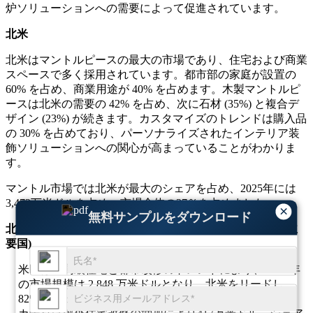
炉ソリューションへの需要によって促進されています。
北米
北米はマントルピースの最大の市場であり、住宅および商業
スペースで多く採用されています。都市部の家庭が設置の
60% を占め、商業用途が 40% を占めます。木製マントルピ
ースは北米の需要の 42% を占め、次に石材 (35%) と複合デ
ザイン (23%) が続きます。カスタマイズのトレンドは購入品
の 30% を占めており、パーソナライズされたインテリア装
飾ソリューションへの関心が高まっていることがわかりま
す。
マントル市場では北米が最大のシェアを占め、2025年には
3,473万米ドルを占め、市場全体の37％を占めました。
×
無料サンプルをダウンロード
北米の主要な主要国トップ 3 (北米 - 市場における主要な主
要国)
米国は、高級住宅と都市改修のトレンドにより、2025 年
の市場規模は 2,848 万米ドルとなり、北米をリードし、
82% のシェアを占めました。