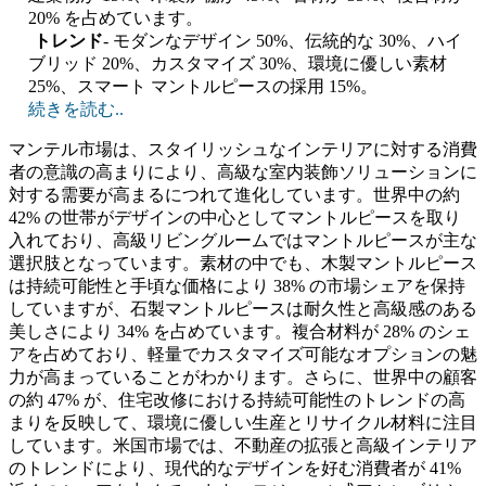
20% を占めています。
トレンド
- モダンなデザイン 50%、伝統的な 30%、ハイ
ブリッド 20%、カスタマイズ 30%、環境に優しい素材
25%、スマート マントルピースの採用 15%。
続きを読む..
マンテル市場は、スタイリッシュなインテリアに対する消費
者の意識の高まりにより、高級な室内装飾ソリューションに
対する需要が高まるにつれて進化しています。世界中の約
42% の世帯がデザインの中心としてマントルピースを取り
入れており、高級リビングルームではマントルピースが主な
選択肢となっています。素材の中でも、木製マントルピース
は持続可能性と手頃な価格により 38% の市場シェアを保持
していますが、石製マントルピースは耐久性と高級感のある
美しさにより 34% を占めています。複合材料が 28% のシェ
アを占めており、軽量でカスタマイズ可能なオプションの魅
力が高まっていることがわかります。さらに、世界中の顧客
の約 47% が、住宅改修における持続可能性のトレンドの高
まりを反映して、環境に優しい生産とリサイクル材料に注目
しています。米国市場では、不動産の拡張と高級インテリア
のトレンドにより、現代的なデザインを好む消費者が 41%