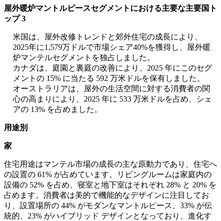
屋外暖炉マントルピースセグメントにおける主要な主要国ト
ップ 3
米国は、屋外改修トレンドと郊外住宅の成長により、
2025年に1,579万ドルで市場シェア40%を獲得し、屋外暖
炉マンテルセグメントを独占しました。
カナダは、庭園と裏庭の改善により、2025 年にこのセグ
メントの 15% に当たる 592 万米ドルを保有しました。
オーストラリアは、屋外の生活空間に対する消費者の関
心の高まりにより、2025 年に 533 万米ドルを占め、シェ
アの 13% を占めました。
用途別
家
住宅用途はマンテル市場の成長の主な原動力であり、住宅へ
の設置の 61% が占めています。リビングルームは家庭内の
設備の 52% を占め、寝室と地下室はそれぞれ 28% と 20% を
占めます。消費者は美的で機能的なデザインに注目してお
り、設置場所の 44% がモダンなマントルピース、33% が伝
統的、23% がハイブリッド デザインとなっており、進化す