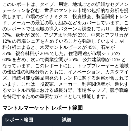
このレポートは、タイプ、用途、地域ごとの詳細なセグメン
テーションを含む、世界のマントル市場の包括的な分析を提
供します。市場のダイナミクス、投資機会、製品開発トレン
ド、メーカーの最近の取り組みなどをカバーしています。こ
のレポートでは地域の導入パターンも調査しており、北米が
37%、欧州が 28%、アジア太平洋が 23%、中東とアフリカが
12% の市場シェアを占めていることを強調しています。材
料分析によると、木製マントルピースが 45%、石材が
35%、複合材料が 20% でした。住宅用途が市場シェアの
60% を占め、次いで商業空間が 25%、公共建築物が 15% と
なっています。このレポートには、トッププレーヤーと地域
の優位性の戦略分析とともに、イノベーション、カスタマイ
ズ、持続可能な製品開発のトレンドに関する洞察が含まれて
います。これは、投資家、メーカー、利害関係者が、進化す
るマントル市場における成長分野、市場ギャップ、競争戦略
を特定するための重要なガイドとして機能します。
マントルマーケット レポート範囲
レポート範囲
詳細