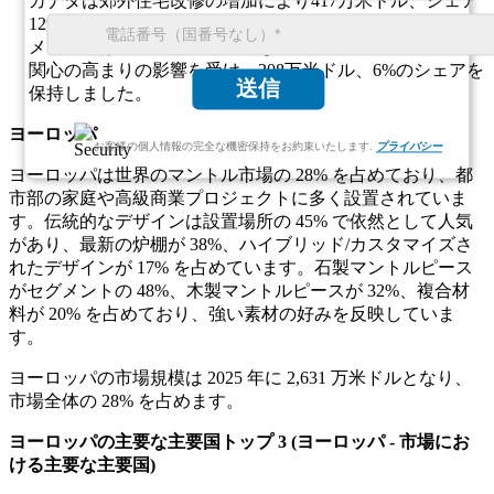
カナダは郊外住宅改修の増加により417万米ドル、シェア
12%を占めました。
メキシコは、装飾的で機能的な暖炉ソリューションへの
関心の高まりの影響を受け、208万米ドル、6%のシェアを
送信
保持しました。
ヨーロッパ
お客様の個人情報の完全な機密保持をお約束いたします.
プライバシー
ヨーロッパは世界のマントル市場の 28% を占めており、都
市部の家庭や高級商業プロジェクトに多く設置されていま
す。伝統的なデザインは設置場所の 45% で依然として人気
があり、最新の炉棚が 38%、ハイブリッド/カスタマイズさ
れたデザインが 17% を占めています。石製マントルピース
がセグメントの 48%、木製マントルピースが 32%、複合材
料が 20% を占めており、強い素材の好みを反映していま
す。
ヨーロッパの市場規模は 2025 年に 2,631 万米ドルとなり、
市場全体の 28% を占めます。
ヨーロッパの主要な主要国トップ 3 (ヨーロッパ - 市場にお
ける主要な主要国)