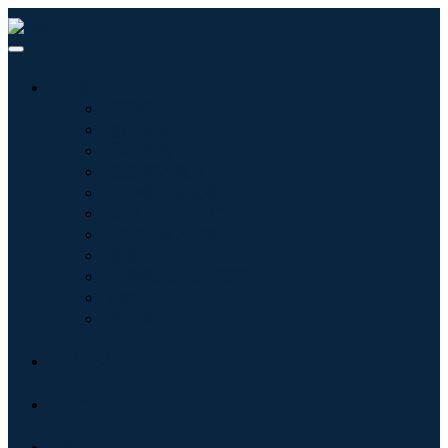
産業:
情報技術
健康管理
機械設備
自動車と輸送
食べ物と飲み物
エネルギーと電力
航空宇宙と防衛
農業
化学薬品および材料
建築
消費財
ブログ
について
接触