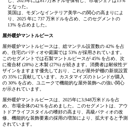
し、2025年には817万米ドルを保有し、市場シェアは15％
となった。
英国は、モダンなインテリア美学への関心の高まりによ
り、2025 年に 737 万米ドルを占め、このセグメントの
13% を占めました。
屋外暖炉マントルピース
屋外暖炉マントルピースは、総マンテル設置数の 42% を占
め、住宅のパティオや庭園では 53% が採用されています。
このセグメントでは石製マントルピースが 45% を占め、次
に複合材 (28%) と木製 (27%) が続きます。消費者は耐候性デ
ザインをますます優先しており、これが屋外炉棚の新規設置
の 35% に貢献しています。カスタマイズのトレンドが購入
の 30% を占め、ユニークで機能的な屋外装飾への強い関心
が示されています。
屋外暖炉マントルピースは、2025年に3,948万米ドルを占
め、市場全体の42％を占めました。このセグメントは、アウ
トドアライフスタイルの嗜好の高まり、高級パティオの改
修、機能的な装飾要素の採用の増加により、拡大すると予測
されています。