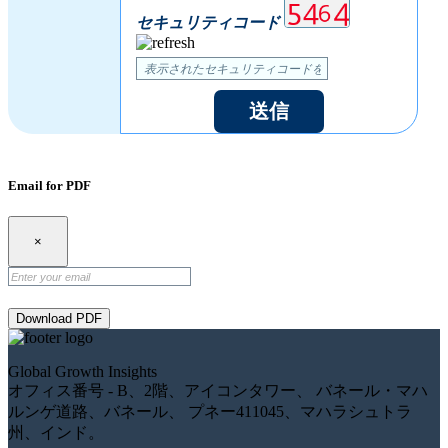
セキュリティコード
送信
Email for PDF
×
Download PDF
Global Growth Insights
オフィス番号 - B、2階、アイコンタワー、 バネール・マハ
ルンゲ道路、バネール、 プネー411045、マハラシュトラ
州、インド。