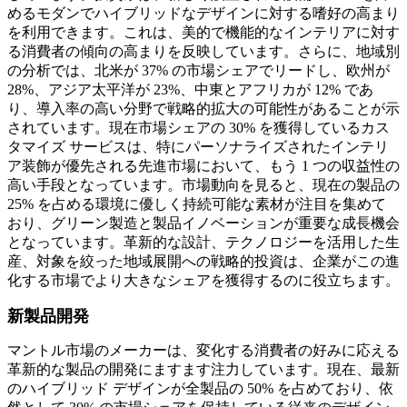
めるモダンでハイブリッドなデザインに対する嗜好の高まり
を利用できます。これは、美的で機能的なインテリアに対す
る消費者の傾向の高まりを反映しています。さらに、地域別
の分析では、北米が 37% の市場シェアでリードし、欧州が
28%、アジア太平洋が 23%、中東とアフリカが 12% であ
り、導入率の高い分野で戦略的拡大の可能性があることが示
されています。現在市場シェアの 30% を獲得しているカス
タマイズ サービスは、特にパーソナライズされたインテリ
ア装飾が優先される先進市場において、もう 1 つの収益性の
高い手段となっています。市場動向を見ると、現在の製品の
25% を占める環境に優しく持続可能な素材が注目を集めて
おり、グリーン製造と製品イノベーションが重要な成長機会
となっています。革新的な設計、テクノロジーを活用した生
産、対象を絞った地域展開への戦略的投資は、企業がこの進
化する市場でより大きなシェアを獲得するのに役立ちます。
新製品開発
マントル市場のメーカーは、変化する消費者の好みに応える
革新的な製品の開発にますます注力しています。現在、最新
のハイブリッド デザインが全製品の 50% を占めており、依