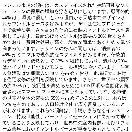
マンテル市場の傾向は、カスタマイズされた持続可能なソリ
ューションの採用の増加を浮き彫りにしています。顧客の約
44% は、環境に優しいという理由から天然木でデザインさ
れたマントルピースを好みますが、36% は住宅プロジェク
トで豪華な美しさを高めるために石製のマントルピースを選
択しています。最新の複合マントルは需要の 20% 近くを占
めており、費用対効果が高く、設置が簡単であるため人気が
高まっています。デザインの好みに関しては、消費者の
48% がミニマルで現代的なスタイルを好みますが、伝統的
なデザインは依然として 32% を維持しており、残りの 20%
はハイブリッドおよびモジュール構造に傾いています。住宅
改修活動は炉棚購入の 40% を占めており、市場拡大におけ
る住宅改修の役割を反映しています。さらに、世界中の顧客
の約 33% が、実用性を高めるために LED 照明や自動化と統
合されたスマート マンテルに関心を示しています。都市部
の世帯が全体の需要の 55% を占めているのに対し、地方は
45% を占めており、人口統計全体で広く普及していること
がわかります。これらの傾向は、市場がさらなるイノベーシ
ョン、持続可能性、パーソナライゼーションに向かって動い
ていることを反映しており、世界中の室内装飾およびリフォ
ーム業界においてマントルピースが重要な要素となっていま