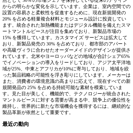
然として 30% の市場シェアを保持している従来のデザイン
からの明らかな変化を示しています。企業は、室内空間での
設置の容易さと柔軟性を促進するために、現在新規開発の
20% を占める軽量複合材料とモジュール設計に投資してい
ます。統合された加熱機能またはデジタル機能を備えたスマ
ートマントルピースが注目を集めており、新製品市場の
15% を獲得しています。カスタマイズ サービスは拡大して
おり、新製品発売の 30% を占めており、都市部のアパート
や高級ヴィラに合わせたオーダーメイドのデザインが提供さ
れています。北米やヨーロッパなどの地域が合計シェア65%
でイノベーションの導入をリードしており、アジア太平洋地
域が25%、中東とアフリカが10%に寄与しており、地域を絞
った製品戦略の可能性を浮き彫りにしています。メーカーは
また、消費者の環境意識の高まりに応えて、現在すべての新
規開発品の 25% を占める持続可能な素材を模索していま
す。見た目が美しく、機能的で、テクノロジーが統合された
マントルピースに対する需要が高まる中、競争上の優位性を
維持し、世界的に新たな市場機会を獲得するには、継続的な
製品革新が依然として重要です。
最近の動向