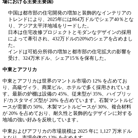
場における主要主要国)
中国は都市部の住宅開発の増加と装飾的なインテリアの
トレンドにより、2025年には864万ドルでシェア40％とな
り、アジア太平洋地域をリードした。
日本は住宅改修プロジェクトとモダンなデザインの採用
によって牽引され、432万ドルの20%のシェアを占めまし
た。
インドは可処分所得の増加と都市部の住宅拡大の影響を
受け、324万米ドル、シェア15％を保有した。
中東とアフリカ
中東とアフリカは世界のマントル市場の 12% を占めてお
り、高級ヴィラ、商業ビル、ホテルで多く採用されていま
す。最新の炉棚は設備の 45%、従来型が 35%、ハイブリッ
ド/カスタマイズ型が 20% を占めています。石製マントルピ
ースが需要の 50%、木製マントルピースが 30%、複合材料
が 20% を占めており、耐久性と装飾的なデザインに対する
地域の強い好みを反映しています。
中東およびアフリカの市場規模は 2025 年に 1,127 万米ドル
となり、市場全体の 12% を占めます。