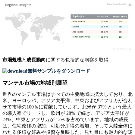
34.76 M
37%
26.31 M
28%
21.61 M
23%
11.27 M
12%
市場規模
と
成長動向
に関する包括的な洞察を取得
無料サンプルをダウンロード
マンテル市場の地域別展望
世界のマンテル市場はすべての主要地域に拡大しており、北
米、ヨーロッパ、アジア太平洋、中東およびアフリカが合わ
せて市場の100％に貢献しています。北米が 37% という最大
の導入率でリードし、欧州が 28% で続き、アジア太平洋が
23%、中東とアフリカが 12% を占めています。地域の成長
は、住宅改修の増加、可処分所得の増加、そして大陸全体に
わたる多様な好みや投資を反映した、見た目にも魅力的な暖