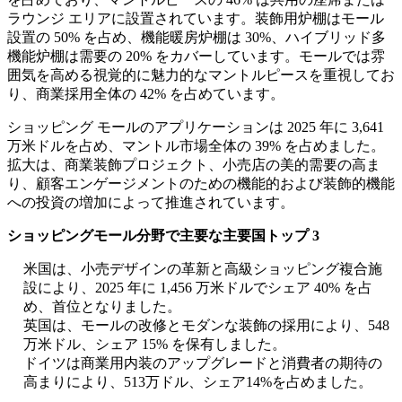
ラウンジ エリアに設置されています。装飾用炉棚はモール
設置の 50% を占め、機能暖房炉棚は 30%、ハイブリッド多
機能炉棚は需要の 20% をカバーしています。モールでは雰
囲気を高める視覚的に魅力的なマントルピースを重視してお
り、商業採用全体の 42% を占めています。
ショッピング モールのアプリケーションは 2025 年に 3,641
万米ドルを占め、マントル市場全体の 39% を占めました。
拡大は、商業装飾プロジェクト、小売店の美的需要の高ま
り、顧客エンゲージメントのための機能的および装飾的機能
への投資の増加によって推進されています。
ショッピングモール分野で主要な主要国トップ 3
米国は、小売デザインの革新と高級ショッピング複合施
設により、2025 年に 1,456 万米ドルでシェア 40% を占
め、首位となりました。
英国は、モールの改修とモダンな装飾の採用により、548
万米ドル、シェア 15% を保有しました。
ドイツは商業用内装のアップグレードと消費者の期待の
高まりにより、513万ドル、シェア14%を占めました。