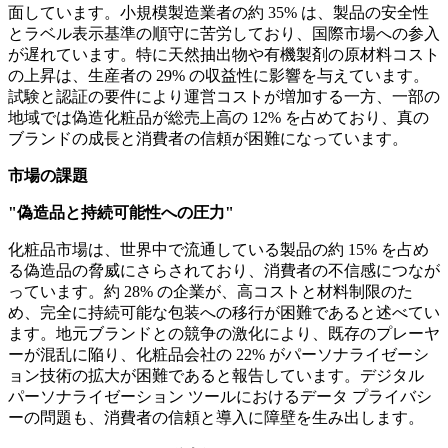
面しています。小規模製造業者の約 35% は、製品の安全性
とラベル表示基準の順守に苦労しており、国際市場への参入
が遅れています。特に天然抽出物や有機製剤の原材料コスト
の上昇は、生産者の 29% の収益性に影響を与えています。
試験と認証の要件により運営コストが増加する一方、一部の
地域では偽造化粧品が総売上高の 12% を占めており、真の
ブランドの成長と消費者の信頼が困難になっています。
市場の課題
"偽造品と持続可能性への圧力"
化粧品市場は、世界中で流通している製品の約 15% を占め
る偽造品の脅威にさらされており、消費者の不信感につなが
っています。約 28% の企業が、高コストと材料制限のた
め、完全に持続可能な包装への移行が困難であると述べてい
ます。地元ブランドとの競争の激化により、既存のプレーヤ
ーが混乱に陥り、化粧品会社の 22% がパーソナライゼーシ
ョン技術の拡大が困難であると報告しています。デジタル
パーソナライゼーション ツールにおけるデータ プライバシ
ーの問題も、消費者の信頼と導入に障壁を生み出します。