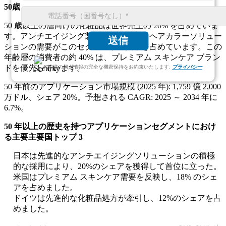
50歳
50 歳以上の層向けの化粧品は世界売上の 20% を占めていま
す。アンチエイジング製品、肌の保湿、ヘアカラーソリュー
送信
ションの需要がこのセグメントの大半を占めています。この
年齢層の消費者の約 40% は、プレミアム スキンケア ブラン
ドを優先しています。
お客様の個人情報の完全な機密保持をお約束いたします.
プライバシー
50 年前のアプリケーション市場規模 (2025 年): 1,759 億 2,000
万ドル、シェア 20%。予想される CAGR: 2025 ～ 2034 年に
6.7%。
50 年以上の歴史を持つアプリケーションセグメントにおけ
る主要主要国トップ 3
日本は先進的なアンチエイジングソリューションの積極
的な採用により、20%のシェアを獲得して首位に立った。
米国はプレミアム スキンケア需要を反映し、18% のシェ
アを占めました。
ドイツは先進的な化粧品処方が牽引し、12%のシェアを占
めました。