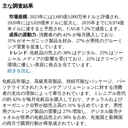
主な調査結果
市場規模
- 2025年には2,685億3,000万米ドルと評価され、
2026年には3,029億米ドルに拡大し、2035年までに8,974億
米ドルに達すると予想され、CAGR 7.2%で成長します。
成長の原動力
- 消費者の約 42% が毎月購入しており、
31% がオーガニック製品を好み、27% が男性のグルーミ
ング需要を促進しています。
トレンド
- 化粧品の売上の 38% はデジタル、25% はソー
シャル メディアの影響を受けており、22% はクリーンで
環境に優しい美容に焦点を当てています。
続きを読む..
化粧品市場は、高級美容製品、持続可能なパッケージ、パー
ソナライズされたスキンケア ソリューションに対する消費
者の支出の増加によって牽引されています。ミレニアル世代
の約 42% が毎月化粧品を購入しており、ナチュラルおよび
オーガニック分野が総売上高の 31% を占めています。男性
用グルーミング製品の需要は 27% 増加し、デジタル販売チ
ャネルが世界の化粧品売上の 38% を占め、先進国と新興国
の両方で購買行動が再形成されています。