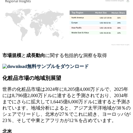
USD 127.25 Bn
31%
USD 98.52 Bn
24%
USD 135.46 Bn
33%
USD 49.26 Bn
12%
市場規模
と
成長動向
に関する包括的な洞察を取得
無料サンプルをダウンロード
化粧品市場の地域別展望
世界の化粧品市場は2024年に8,205億4,000万ドルで、2025年
には8,796億2,000万ドルに達すると予測されており、2034年
までにさらに拡大して1,6445億6,000万ドルに達すると予測さ
れています。地域分析によると、アジア太平洋地域が38％の
シェアでリードし、北米が27％でこれに続き、ヨーロッパが
23％、そして中東とアフリカが12％を占めています。
北米