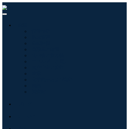
産業:
情報技術
健康管理
機械設備
自動車と輸送
食べ物と飲み物
エネルギーと電力
航空宇宙と防衛
農業
化学薬品および材料
建築
消費財
ブログ
について
接触