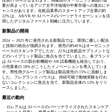
投資の 18% が含まれます。高級品やオーガニック製品の需
要が高まっているアジア太平洋地域や中東市場への進出にチ
ャンスがあります。化粧品業界のスタートアップ企業の約
22% は、AR/VR や AI ベースのパーソナライゼーションを活
用したデジタルファースト戦略に注力しています。
新製品の開発
2024 ～ 2025 年に発売される新製品では、環境に優しい配合
と技術の統合が強調されます。発売の約40％はオーガニック
ベースのスキンケアでしたが、22％は化粧品サプリメントな
どのハイブリッド製品に焦点を当てていました。各ブランド
は AI ベースの肌分析機能や AR 試着機能も統合しており、
小売業者の 18% がこうしたイノベーションを導入していま
す。男性用グルーミング製品は製品発売の 15% に貢献しま
した。フレグランス ハウスは、持続可能で動物実験を行わ
ないコレクションに焦点を当て、新製品全体の 12% をリリ
ースしました。
最近の動向
ロレアルは AI ベースのパーソナライズされたスキンケア