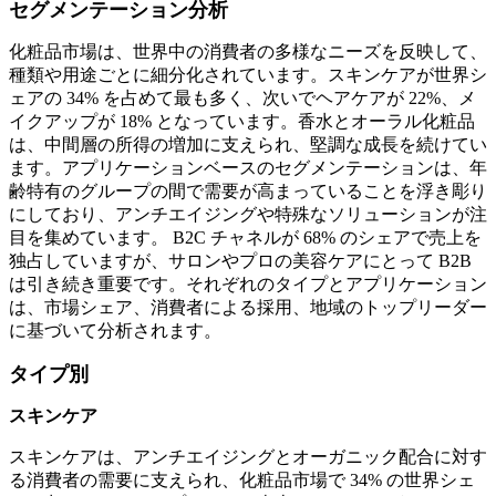
セグメンテーション分析
化粧品市場は、世界中の消費者の多様なニーズを反映して、
種類や用途ごとに細分化されています。スキンケアが世界シ
ェアの 34% を占めて最も多く、次いでヘアケアが 22%、メ
イクアップが 18% となっています。香水とオーラル化粧品
は、中間層の所得の増加に支えられ、堅調な成長を続けてい
ます。アプリケーションベースのセグメンテーションは、年
齢特有のグループの間で需要が高まっていることを浮き彫り
にしており、アンチエイジングや特殊なソリューションが注
目を集めています。 B2C チャネルが 68% のシェアで売上を
独占していますが、サロンやプロの美容ケアにとって B2B
は引き続き重要です。それぞれのタイプとアプリケーション
は、市場シェア、消費者による採用、地域のトップリーダー
に基づいて分析されます。
タイプ別
スキンケア
スキンケアは、アンチエイジングとオーガニック配合に対す
る消費者の需要に支えられ、化粧品市場で 34% の世界シェ