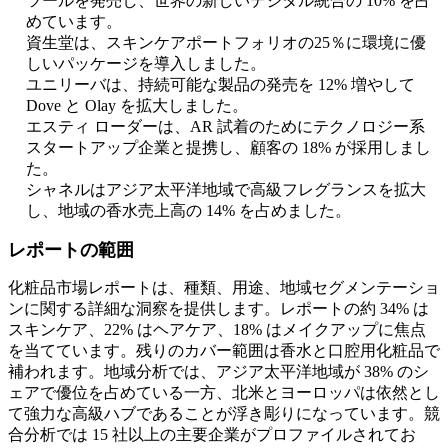
ツールを発売し、世界の新しいデジタル統合の 10% を占
めています。
資生堂は、スキンケアポートフォリオの25％に環境に優
しいパッケージを導入しました。
ユニリーバは、持続可能な製品の発売を 12% 増やして
Dove と Olay を拡大しました。
エスティ ローダーは、AR 試着のためにテクノロジー系
スタートアップ企業と提携し、顧客の 18% が採用しまし
た。
シャネルはアジア太平洋地域で高級フレグランスを拡大
し、地域の香水売上高の 14% を占めました。
レポートの範囲
化粧品市場レポートは、種類、用途、地域セグメンテーショ
ンに関する詳細な洞察を提供します。レポートの約 34% は
スキンケア、22% はヘアケア、18% はメイクアップに焦点
を当てています。残りのカバー範囲は香水と口腔用化粧品で
補われます。地域分析では、アジア太平洋地域が 38% のシ
ェアで優位を占めている一方、北米とヨーロッパは依然とし
て強力な高級ハブであることが浮き彫りになっています。競
合分析では 15 社以上の主要企業がプロファイルされてお