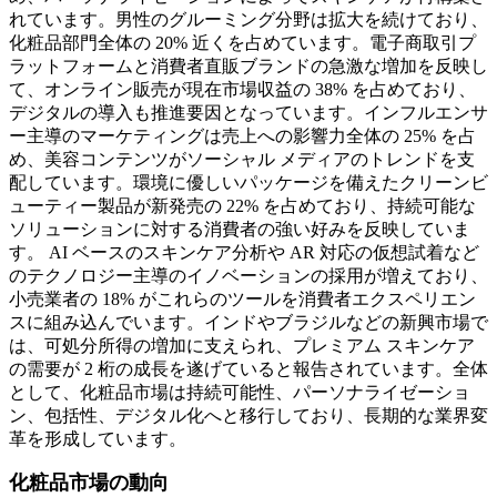
れています。男性のグルーミング分野は拡大を続けており、
化粧品部門全体の 20% 近くを占めています。電子商取引プ
ラットフォームと消費者直販ブランドの急激な増加を反映し
て、オンライン販売が現在市場収益の 38% を占めており、
デジタルの導入も推進要因となっています。インフルエンサ
ー主導のマーケティングは売上への影響力全体の 25% を占
め、美容コンテンツがソーシャル メディアのトレンドを支
配しています。環境に優しいパッケージを備えたクリーンビ
ューティー製品が新発売の 22% を占めており、持続可能な
ソリューションに対する消費者の強い好みを反映していま
す。 AI ベースのスキンケア分析や AR 対応の仮想試着など
のテクノロジー主導のイノベーションの採用が増えており、
小売業者の 18% がこれらのツールを消費者エクスペリエン
スに組み込んでいます。インドやブラジルなどの新興市場で
は、可処分所得の増加に支えられ、プレミアム スキンケア
の需要が 2 桁の成長を遂げていると報告されています。全体
として、化粧品市場は持続可能性、パーソナライゼーショ
ン、包括性、デジタル化へと移行しており、長期的な業界変
革を形成しています。
化粧品市場の動向