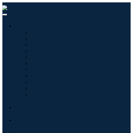
産業:
情報技術
健康管理
機械設備
自動車と輸送
食べ物と飲み物
エネルギーと電力
航空宇宙と防衛
農業
化学薬品および材料
建築
消費財
ブログ
について
接触