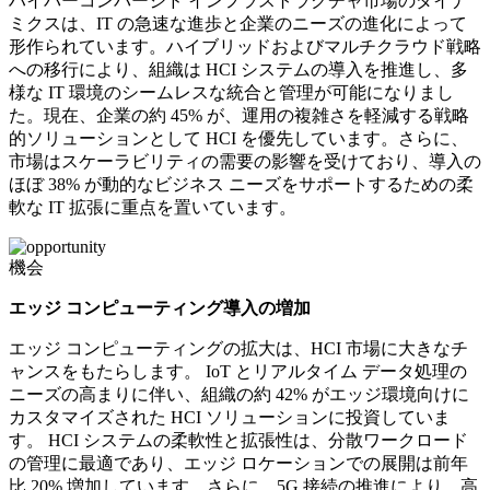
ハイパーコンバージド インフラストラクチャ市場のダイナ
ミクスは、IT の急速な進歩と企業のニーズの進化によって
形作られています。ハイブリッドおよびマルチクラウド戦略
への移行により、組織は HCI システムの導入を推進し、多
様な IT 環境のシームレスな統合と管理が可能になりまし
た。現在、企業の約 45% が、運用の複雑さを軽減する戦略
的ソリューションとして HCI を優先しています。さらに、
市場はスケーラビリティの需要の影響を受けており、導入の
ほぼ 38% が動的なビジネス ニーズをサポートするための柔
軟な IT 拡張に重点を置いています。
機会
エッジ コンピューティング導入の増加
エッジ コンピューティングの拡大は、HCI 市場に大きなチ
ャンスをもたらします。 IoT とリアルタイム データ処理の
ニーズの高まりに伴い、組織の約 42% がエッジ環境向けに
カスタマイズされた HCI ソリューションに投資していま
す。 HCI システムの柔軟性と拡張性は、分散ワークロード
の管理に最適であり、エッジ ロケーションでの展開は前年
比 20% 増加しています。さらに、5G 接続の推進により、高