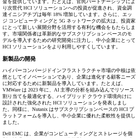
金を提供しています。たとえば、官民パートナーシップによ
り次世代 HCI ソリューションへの投資が促進され、資金調
達イニシアチブは毎年 18% 増加しています。さらに、エッ
ジ コンピューティングと 5G ネットワークの拡大は、投資家
にとって新しい展開分野を活用する有利な機会をもたらしま
す。市場関係者は革新的なサブスクリプション ベースのモ
デルを導入するための研究開発に注力し、中小企業にとって
HCI ソリューションをより利用しやすくしています。
新製品の開発
ハイパーコンバージドインフラストラクチャ市場の中核は依
然としてイノベーションであり、企業は進化する顧客ニーズ
に対応するために新製品を導入しています。たとえば、
VMWare は 2023 年に、AI 主導の分析を組み込んでリソース
割り当てを最適化する、ハイブリッド クラウド環境向けに
設計された強化された HCI ソリューションを発表しまし
た。同様に、Nutanix はサブスクリプションベースの HCI プ
ラットフォームを導入し、中小企業に優れた柔軟性を提供し
ました。
Dell EMC は、企業がコンピューティングとストレージを個