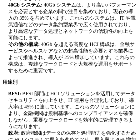
40Gb システム:
40Gb システムは、より高いパフォーマン
スを必要とする企業の間で注目を集めており、現在の導
入の 35% を占めています。これらのシステムは、IT や電
気通信などのデータ集約型業界で広く使用されており、
より高速なデータ処理とネットワークの信頼性の向上を
可能にします。
その他の構成:
40Gb を超える高度な HCI 構成は、金融サ
ービスやヘルスケアなどの超高性能を必要とする業界に
よって推進され、導入が 25% 増加しています。これらの
構成は、複雑なワークロードと大規模な運用をサポート
するために重要です。
用途別
BFSI:
BFSI 部門は HCI ソリューションを活用してデータ
セキュリティを向上させ、IT 運用を合理化しており、導
入率は 45% に達しています。これらのソリューションに
より、金融機関は規制基準へのコンプライアンスを確保
しながら、重要なワークロードを効率的に管理できるよ
うになります。
政府:
政府機関はデータの保存と処理能力を強化するため
に HCI システムの導入を進めており、導入率は 30% 増加