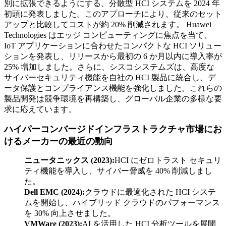
別に拡張できるようにする、分散型 HCI システムを 2024 年
初頭に発表しました。このアプローチにより、従来のセット
アップと比較してコストが約 20% 削減されます。 Huawei
Technologies はエッジ コンピューティングに焦点を当て、
IoT アプリケーションに合わせたコンパクトな HCI ソリュー
ションを発表し、リリースから最初の 6 か月以内に導入率が
25% 増加しました。さらに、シスコシステムズは、高度な
サイバーセキュリティ機能を自社の HCI 製品に統合し、デ
ータ保護とコンプライアンス機能を強化しました。これらの
製品開発は競争環境を再構築し、グローバル企業の多様な要
求に応えています。
ハイパーコンバージドインフラストラクチャ市場にお
けるメーカーの最近の動向
ニュータニックス (2023):
HCI にゼロトラスト セキュリ
ティ機能を導入し、サイバー脅威を 40% 削減しまし
た。
Dell EMC (2024):
クラウドに最適化された HCI システ
ムを開始し、ハイブリッド クラウドのパフォーマンス
を 30% 向上させました。
VMWare (2023):
AI を活用した HCI 分析ツールを展開