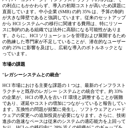
の利点にもかかわらず、導入の初期コストが高いため課題に
直面しています。中小企業 (SMB) の約 35% は、予算の制約
が大きな障壁であると強調しています。従来のセットアップ
から HCI システムへの移行に関連する費用は、特にリソー
スに制約のある組織では法外に高額になる可能性がありま
す。さらに、HCI ソリューションを管理および展開するため
の熟練した専門家が不足していることが、潜在的なユーザー
の約 25% に影響を及ぼし、広範な導入のボトルネックとな
っています。
市場の課題
"
レガシーシステムとの統合
"
HCI 市場における主要な課題の 1 つは、最新のインフラスト
ラクチャと既存のレガシー システムとの統合です。約 33%
の企業が、HCI の導入を古い IT 環境と調整することが困難
であり、遅延やコストの増加につながっていると報告してい
ます。互換性の問題が頻繁に発生し、ソフトウェアとハ​​ード
ウェアの変更への追加投資が必要になります。さらに、技術
進歩の急速なペースは従来のシステムの適応能力を上回って
おり、HCI への移行中に 28% 近くの組織がこのギャップを