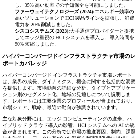
し、35% 高い効率での予知保全を可能にしました。
ファーウェイテクノロジーズ (2024):
エネルギー効率の
高いソリューションで HCI 製品ラインを拡張し、消費
電力を 20% 削減しました。
シスコシステムズ (2023):
大手通信プロバイダーと提携
してエッジ重視の HCI システムを導入し、導入時間を
50% 短縮しました。
ハイパーコンバージドインフラストラクチャ市場のレ
ポートカバレッジ
ハイパーコンバージド インフラストラクチャ市場レポート
は、業界の成長、ダイナミクス、機会に関する包括的な洞察
を提供します。市場動向の詳細な分析、タイプとアプリケー
ション別のセグメント化、地域の見通しについて説明しま
す。レポートには主要企業のプロフィールが含まれており、
市場シェア、戦略、最近の動向が強調されています。
主な対象分野には、エッジ コンピューティングの進歩、ハ
イブリッド クラウド導入の影響、HCI システムへの AI の統
合が含まれます。この分析では市場の推進要因、制約、課題