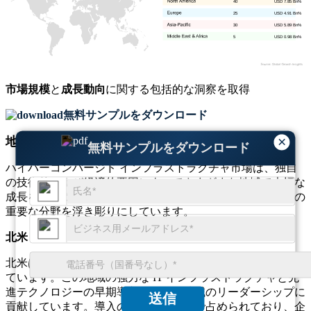
40
USD 7.85 Bn%
25
USD 4.91 Bn%
30
USD 5.89 Bn%
5
USD 0.98 Bn%
市場規模
と
成長動向
に関する包括的な洞察を取得
無料サンプルをダウンロード
×
地域別の見通し
無料サンプルをダウンロード
ハイパーコンバージド インフラストラクチャ市場は、独自
の技術的および経済的要因によってさまざまな地域で大幅な
成長を遂げています。地域ごとの導入傾向は、焦点と投資の
重要な分野を浮き彫りにしています。
北米
北米は HCI 市場を支配しており、世界の約 55% が導入され
ています。この地域の強力な IT インフラストラクチャと先
進テクノロジーの早期導入が、この地域のリーダーシップに
送信
貢献しています。導入の大部分は米国で占められており、企