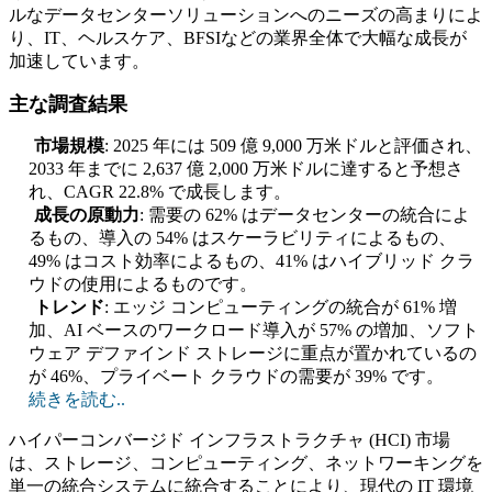
ルなデータセンターソリューションへのニーズの高まりによ
り、IT、ヘルスケア、BFSIなどの業界全体で大幅な成長が
加速しています。
主な調査結果
市場規模
: 2025 年には 509 億 9,000 万米ドルと評価され、
2033 年までに 2,637 億 2,000 万米ドルに達すると予想さ
れ、CAGR 22.8% で成長します。
成長の原動力
: 需要の 62% はデータセンターの統合によ
るもの、導入の 54% はスケーラビリティによるもの、
49% はコスト効率によるもの、41% はハイブリッド クラ
ウドの使用によるものです。
トレンド
: エッジ コンピューティングの統合が 61% 増
加、AI ベースのワークロード導入が 57% の増加、ソフト
ウェア デファインド ストレージに重点が置かれているの
が 46%、プライベート クラウドの需要が 39% です。
続きを読む..
ハイパーコンバージド インフラストラクチャ (HCI) 市場
は、ストレージ、コンピューティング、ネットワーキングを
単一の統合システムに統合することにより、現代の IT 環境