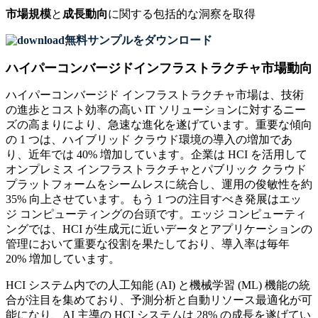
市場規模
と
成長動向
に関する包括的な洞察を取得
無料サンプルをダウンロード
ハイパーコンバージドインフラストラクチャ市場動向
ハイパーコンバージド インフラストラクチャ市場は、技術
の進歩とコスト効率の高い IT ソリューションに対するニー
ズの高まりにより、急速な進化を遂げています。重要な傾向
の 1 つは、ハイブリッド クラウド環境の導入の増加であ
り、近年では 40% 増加しています。企業は HCI を活用して
オンプレミス インフラストラクチャとパブリック クラウド
プラットフォームをシームレスに統合し、運用の俊敏性を約
35% 向上させています。もう 1 つの注目すべき発展はエッ
ジ コンピューティングの台頭です。エッジ コンピューティ
ングでは、HCI が生成元に近いデータとアプリケーションの
管理において重要な役割を果たしており、導入率は毎年
20% 増加しています。
HCI システム内での人工知能 (AI) と機械学習 (ML) 機能の統
合が注目を集めており、予測分析と自動リソース最適化が可
能になり、AI 主導の HCI システムは 28% の成長を遂げてい