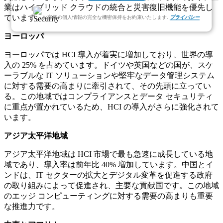
業はハイブリッド クラウドの統合と災害復旧機能を優先し
ています。
お客様の個人情報の完全な機密保持をお約束いたします.
プライバシー
ヨーロッパ
ヨーロッパでは HCI 導入が着実に増加しており、世界の導
入の 25% を占めています。ドイツや英国などの国が、スケ
ーラブルな IT ソリューションや堅牢なデータ管理システム
に対する需要の高まりに牽引されて、その先頭に立ってい
る。この地域ではコンプライアンスとデータ セキュリティ
に重点が置かれているため、HCI の導入がさらに強化されて
います。
アジア太平洋地域
アジア太平洋地域は HCI 市場で最も急速に成長している地
域であり、導入率は前年比 40% 増加しています。中国とイ
ンドは、IT セクターの拡大とデジタル変革を促進する政府
の取り組みによって促進され、主要な貢献国です。この地域
のエッジ コンピューティングに対する需要の高まりも重要
な推進力です。