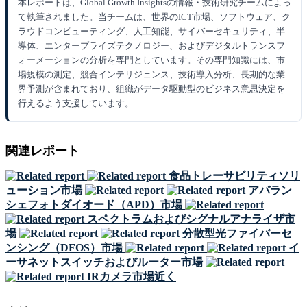
本レポートは、Global Growth Insightsの情報・技術研究チームによっ
て執筆されました。当チームは、世界のICT市場、ソフトウェア、ク
ラウドコンピューティング、人工知能、サイバーセキュリティ、半
導体、エンタープライズテクノロジー、およびデジタルトランスフ
ォーメーションの分析を専門としています。その専門知識には、市
場規模の測定、競合インテリジェンス、技術導入分析、長期的な業
界予測が含まれており、組織がデータ駆動型のビジネス意思決定を
行えるよう支援しています。
関連レポート
食品トレーサビリティソリ
ューション市場
アバラン
シェフォトダイオード（APD）市場
スペクトラムおよびシグナルアナライザ市
場
分散型光ファイバーセ
ンシング（DFOS）市場
イ
ーサネットスイッチおよびルーター市場
IRカメラ市場近く