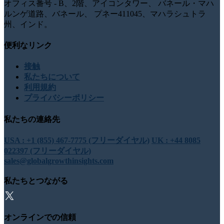
オフィス番号 - B、2階、アイコンタワー、 バネール・マハ
ルンゲ道路、バネール、 プネー411045、マハラシュトラ
州、インド。
便利なリンク
接触
私たちについて
利用規約
プライバシーポリシー
私たちの連絡先
USA : +1 (855) 467-7775 (フリーダイヤル)
UK : +44 8085
022397 (フリーダイヤル)
sales@globalgrowthinsights.com
私たちとつながる
オンラインでの信頼