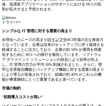
速、低遅延アプリケーションのサポートにおける HCI の役
割が拡大すると予想されます。
ドライバー
シンプルな IT 管理に対する需要の高まり
合理化へのニーズの高まり
ITインフラ
HCI市場の主な推進力
となっています。企業は従来のセットアップに伴う複雑さを
軽減することに注力しており、企業の約 50% が運用を簡素
化するために HCI への移行を報告しています。ソフトウェ
ア デファインド ソリューションの統合により効率が向上
し、IT 管理の労力が平均 30% 削減されました。さらに、堅
牢な災害復旧機能とバックアップ機能に対する需要の高まり
により導入が促進されており、組織の約 40% がこれらの機
能が事業継続にとって重要であると述べています。
市場の制約
"
初期導入コストが高い
"
ハイパーコンバージド インフラストラクチャの導入は、そ