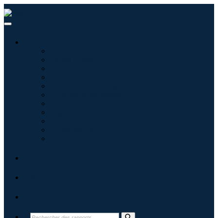
Industries
Informatique
Soins de santé
Machines et équipements
Automobile et transports
Nourriture et boissons
Énergie et puissance
Aérospatiale et défense
Agriculture
Produits chimiques et matériaux
Architecture
Biens de consommation
Blogs
À propos
Contact