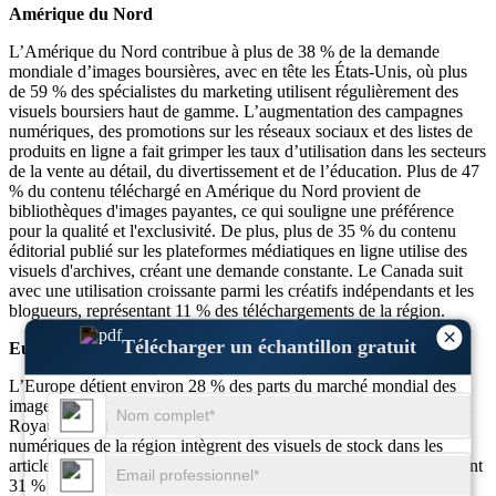
Amérique du Nord
L’Amérique du Nord contribue à plus de 38 % de la demande
mondiale d’images boursières, avec en tête les États-Unis, où plus
de 59 % des spécialistes du marketing utilisent régulièrement des
visuels boursiers haut de gamme. L’augmentation des campagnes
numériques, des promotions sur les réseaux sociaux et des listes de
produits en ligne a fait grimper les taux d’utilisation dans les secteurs
de la vente au détail, du divertissement et de l’éducation. Plus de 47
% du contenu téléchargé en Amérique du Nord provient de
bibliothèques d'images payantes, ce qui souligne une préférence
pour la qualité et l'exclusivité. De plus, plus de 35 % du contenu
éditorial publié sur les plateformes médiatiques en ligne utilise des
visuels d'archives, créant une demande constante. Le Canada suit
avec une utilisation croissante parmi les créatifs indépendants et les
blogueurs, représentant 11 % des téléchargements de la région.
×
Télécharger un échantillon gratuit
Europe
L’Europe détient environ 28 % des parts du marché mondial des
images de stock, avec une adoption significative en Allemagne, au
Royaume-Uni, en France et en Italie. Plus de 42 % des éditeurs
numériques de la région intègrent des visuels de stock dans les
articles et les blogs. Les contenus éditoriaux et culturels représentent
31 % des téléchargements, les utilisateurs européens préférant les