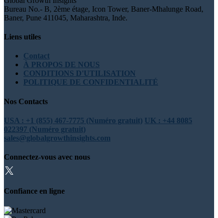
Global Growth Insights
Bureau No.- B, 2ème étage, Icon Tower, Baner-Mhalunge Road,
Baner, Pune 411045, Maharashtra, Inde.
Liens utiles
Contact
À PROPOS DE NOUS
CONDITIONS D'UTILISATION
POLITIQUE DE CONFIDENTIALITÉ
Nos Contacts
USA : +1 (855) 467-7775 (Numéro gratuit)
UK : +44 8085
022397 (Numéro gratuit)
sales@globalgrowthinsights.com
Connectez-vous avec nous
Confiance en ligne