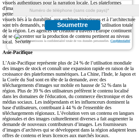
visuels authentiques pour la narration locale. Les plateformes
d'images payantes connaissent une forte popularité, avec 49 % des
petites entreprises optant pour des modèles par abonnement. Les
visuels liés à la durabilité, aux archives historiques et à l’architecture
Soumettre
sont très demandés, représentant près de 36 % de l’utilisation totale
de la région. Les agences de création à travers l'Europe continuent
de se concentrer sur la production de contenu pertinent au niveau
Nous garantissons la confidentialité totale de vos données personnelles.
Confidentialité
local.
Asie-Pacifique
L’Asie-Pacifique représente plus de 24 % de l’utilisation mondiale
des images de stock et connaît une expansion rapide en raison de la
croissance des plateformes numériques. La Chine, l'Inde, le Japon et
la Corée du Sud sont en tête de la demande, avec des
téléchargements d'images sur mobile en hausse de 52 % dans la
région. Plus de 39 % des utilisateurs préfèrent le contenu localisé
dans les domaines de l'éducation, du commerce électronique et des
médias sociaux. Les indépendants et les influenceurs dominent la
base d'utilisateurs, contribuant à 44 % de l'ensemble des
téléchargements régionaux. L’évolution vers un contenu en langues
régionales et des images culturellement diverses a fait augmenter la
demande de nouveaux contributeurs d’images. Les fournisseurs
d’images d’archives qui se développent dans la région adaptent leurs
offres de contenu et leurs licences aux marchés locaux.