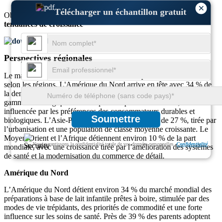
×
Télécharger un échantillon gratuit
Obtenez des informations complètes sur la
taille du marché
et les
tendances de croissance
Télécharger un échantillon gratuit
Perspectives régionales
Le marché du lait infantile RTD affiche des performances variées
selon les régions. L'Amérique du Nord arrive en tête avec 34 % de
la demande en raison de l'adoption élevée de produits haut de
gamme et biologiques. L’Europe en capte environ 29 %, fortement
influencée par les préférences des consommateurs durables et
Soumettre
biologiques. L’Asie-Pacifique contribue à hauteur de 27 %, tirée par
l’urbanisation et une population de classe moyenne croissante. Le
Moyen-Orient et l’Afrique détiennent environ 10 % de la part
Nous garantissons la confidentialité totale de vos données personnelles.
Confidentialité
mondiale, avec une croissance tirée par l’amélioration des systèmes
de santé et la modernisation du commerce de détail.
Amérique du Nord
L’Amérique du Nord détient environ 34 % du marché mondial des
préparations à base de lait infantile prêtes à boire, stimulée par des
modes de vie trépidants, des priorités de commodité et une forte
influence sur les soins de santé. Près de 39 % des parents adoptent