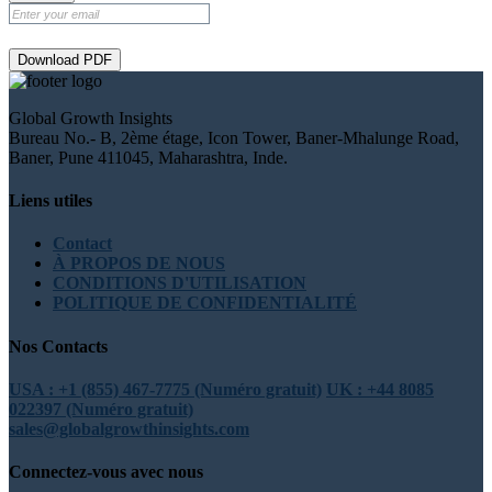
Download PDF
Global Growth Insights
Bureau No.- B, 2ème étage, Icon Tower, Baner-Mhalunge Road,
Baner, Pune 411045, Maharashtra, Inde.
Liens utiles
Contact
À PROPOS DE NOUS
CONDITIONS D'UTILISATION
POLITIQUE DE CONFIDENTIALITÉ
Nos Contacts
USA : +1 (855) 467-7775 (Numéro gratuit)
UK : +44 8085
022397 (Numéro gratuit)
sales@globalgrowthinsights.com
Connectez-vous avec nous