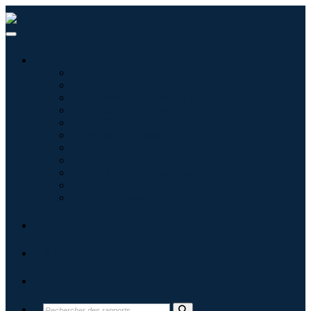
Industries
Informatique
Soins de santé
Machines et équipements
Automobile et transports
Nourriture et boissons
Énergie et puissance
Aérospatiale et défense
Agriculture
Produits chimiques et matériaux
Architecture
Biens de consommation
Blogs
À propos
Contact