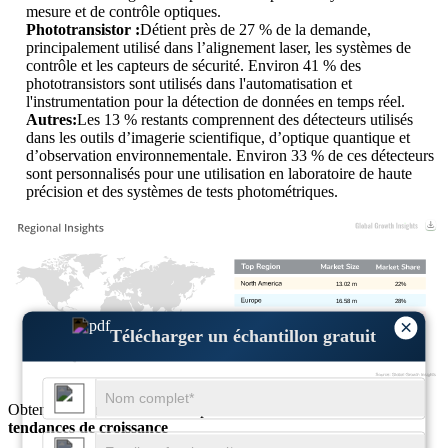
mesure et de contrôle optiques.
Phototransistor :
Détient près de 27 % de la demande,
principalement utilisé dans l’alignement laser, les systèmes de
contrôle et les capteurs de sécurité. Environ 41 % des
phototransistors sont utilisés dans l'automatisation et
l'instrumentation pour la détection de données en temps réel.
Autres:
Les 13 % restants comprennent des détecteurs utilisés
dans les outils d’imagerie scientifique, d’optique quantique et
d’observation environnementale. Environ 33 % de ces détecteurs
sont personnalisés pour une utilisation en laboratoire de haute
précision et des systèmes de tests photométriques.
13.02 m
22%
16.58 m
28%
26.05 m
44%
×
Télécharger un échantillon gratuit
3.55 m
6%
Obtenez des informations complètes sur la
taille du marché
et les
tendances de croissance