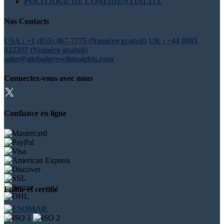
POLITIQUE DE CONFIDENTIALITÉ
Nos Contacts
USA : +1 (855) 467-7775 (Numéro gratuit)
UK : +44 8085
022397 (Numéro gratuit)
sales@globalgrowthinsights.com
Connectez-vous avec nous
Confiance en ligne
Fiable et certifié