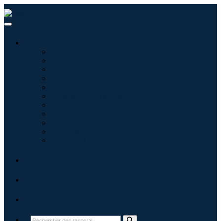
Industries
Informatique
Soins de santé
Machines et équipements
Automobile et transports
Nourriture et boissons
Énergie et puissance
Aérospatiale et défense
Agriculture
Produits chimiques et matériaux
Architecture
Biens de consommation
Blogs
À propos
Contact