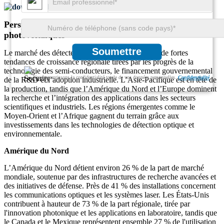
Télécharger un échantillon gratuit
Perspectives régionales du marché des détecteurs
photovoltaïques
Soumettre
Le marché des détecteurs photovoltaïques affiche de fortes
tendances de croissance régionale tirées par les progrès de la
technologie des semi-conducteurs, le financement gouvernemental
Nous garantissons la confidentialité totale de vos données personnelles.
Confidentialité
de la R&D et l’adoption industrielle. L’Asie-Pacifique est en tête de
la production, tandis que l’Amérique du Nord et l’Europe dominent
la recherche et l’intégration des applications dans les secteurs
scientifiques et industriels. Les régions émergentes comme le
Moyen-Orient et l’Afrique gagnent du terrain grâce aux
investissements dans les technologies de détection optique et
environnementale.
Amérique du Nord
L’Amérique du Nord détient environ 26 % de la part de marché
mondiale, soutenue par des infrastructures de recherche avancées et
des initiatives de défense. Près de 41 % des installations concernent
les communications optiques et les systèmes laser. Les États-Unis
contribuent à hauteur de 73 % de la part régionale, tirée par
l'innovation photonique et les applications en laboratoire, tandis que
le Canada et le Mexique représentent ensemble 27 % de l'utilisation