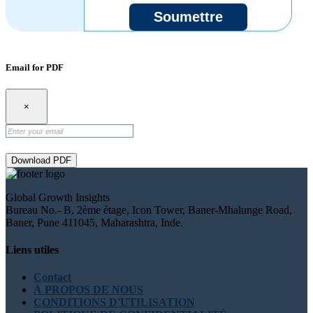
Soumettre
Email for PDF
×
Download PDF
Global Growth Insights
Bureau No.- B, 2ème étage, Icon Tower, Baner-Mhalunge Road,
Baner, Pune 411045, Maharashtra, Inde.
Liens utiles
Contact
À PROPOS DE NOUS
CONDITIONS D'UTILISATION