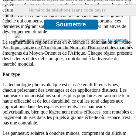
systèmes solaires sur les toits, motivée par des incitations financières
et une sensibilisation à l’environnement. Les applications
commerciales et industrielles bénéficient d'installations à grande
échelle qui compensent des coûts énergétiques importants, ces
Soumettre
dernières intégrant souvent l'énergie solaire dans les initiatives de
développement durable.
Nous garantissons la confidentialité totale de vos données personnelles.
Confidentialité
La segmentation régionale met en évidence la domination de l'Asie-
Pacifique, suivie de l'Amérique du Nord, de l'Europe et des marchés
émergents du Moyen-Orient et de l'Afrique. Chaque région présente
des facteurs et des défis uniques, contribuant à la diversité du
marché mondial.
Par type
La technologie photovoltaïque est classée en différents types,
chacun présentant des avantages et des applications distincts. Les
panneaux monocristallins sont les plus populaires en raison de leur
haute efficacité et de leur durabilité, ce qui les rend adaptés aux
applications dans des espaces restreints. Les panneaux
polycristallins, bien que légèrement moins efficaces, sont rentables et
largement utilisés dans les projets à grande échelle où l'espace n'est
pas une contrainte.
Les panneaux solaires à couches minces, comprenant du silicium