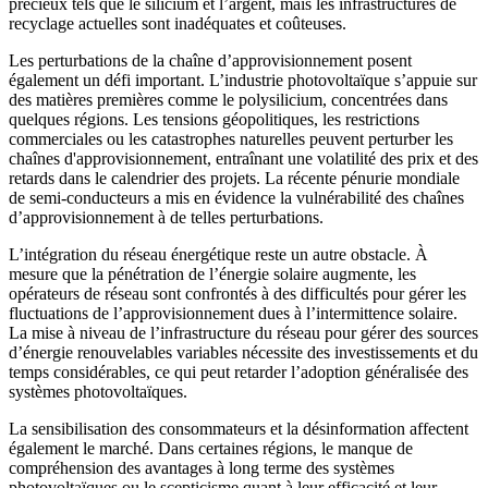
précieux tels que le silicium et l’argent, mais les infrastructures de
recyclage actuelles sont inadéquates et coûteuses.
Les perturbations de la chaîne d’approvisionnement posent
également un défi important. L’industrie photovoltaïque s’appuie sur
des matières premières comme le polysilicium, concentrées dans
quelques régions. Les tensions géopolitiques, les restrictions
commerciales ou les catastrophes naturelles peuvent perturber les
chaînes d'approvisionnement, entraînant une volatilité des prix et des
retards dans le calendrier des projets. La récente pénurie mondiale
de semi-conducteurs a mis en évidence la vulnérabilité des chaînes
d’approvisionnement à de telles perturbations.
L’intégration du réseau énergétique reste un autre obstacle. À
mesure que la pénétration de l’énergie solaire augmente, les
opérateurs de réseau sont confrontés à des difficultés pour gérer les
fluctuations de l’approvisionnement dues à l’intermittence solaire.
La mise à niveau de l’infrastructure du réseau pour gérer des sources
d’énergie renouvelables variables nécessite des investissements et du
temps considérables, ce qui peut retarder l’adoption généralisée des
systèmes photovoltaïques.
La sensibilisation des consommateurs et la désinformation affectent
également le marché. Dans certaines régions, le manque de
compréhension des avantages à long terme des systèmes
photovoltaïques ou le scepticisme quant à leur efficacité et leur