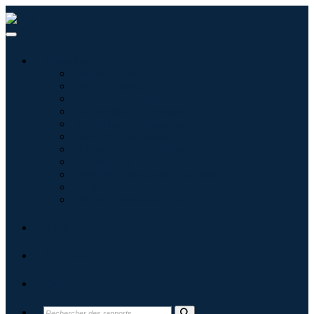
Industries
Informatique
Soins de santé
Machines et équipements
Automobile et transports
Nourriture et boissons
Énergie et puissance
Aérospatiale et défense
Agriculture
Produits chimiques et matériaux
Architecture
Biens de consommation
Blogs
À propos
Contact