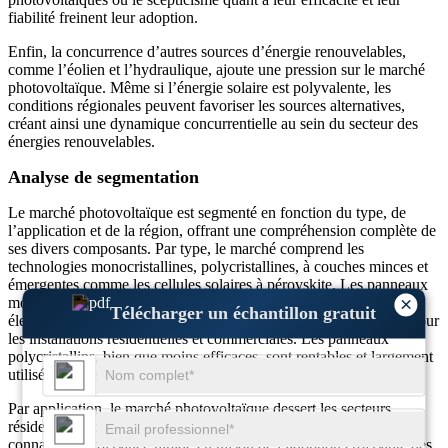
fiabilité freinent leur adoption.
Enfin, la concurrence d’autres sources d’énergie renouvelables,
comme l’éolien et l’hydraulique, ajoute une pression sur le marché
photovoltaïque. Même si l’énergie solaire est polyvalente, les
conditions régionales peuvent favoriser les sources alternatives,
créant ainsi une dynamique concurrentielle au sein du secteur des
énergies renouvelables.
Analyse de segmentation
Le marché photovoltaïque est segmenté en fonction du type, de
l’application et de la région, offrant une compréhension complète de
ses divers composants. Par type, le marché comprend les
technologies monocristallines, polycristallines, à couches minces et
émergentes comme les cellules solaires à pérovskite. Les panneaux
×
monocristallins dominent le marché en raison de leur rendement
Télécharger un échantillon gratuit
élevé et de leur durée de vie plus longue, ce qui les rend idéaux pour
les installations résidentielles et commerciales. Les panneaux
polycristallins, bien que moins efficaces, sont rentables et largement
utilisés dans les projets à grande échelle.
Par application, le marché photovoltaïque dessert les secteurs
résidentiels, commerciaux et industriels. Le segment résidentiel
connaît une croissance rapide en raison de l’adoption croissante des