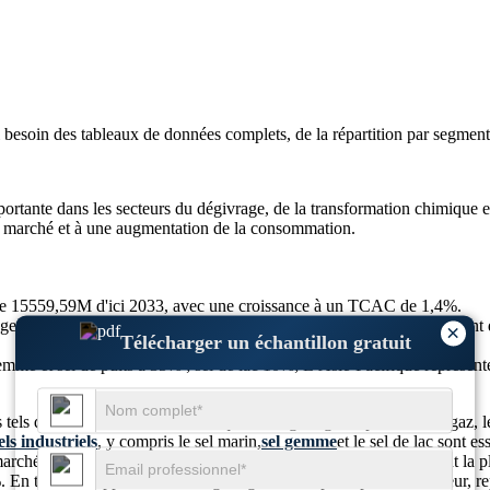
i besoin des
tableaux de données complets, de la répartition par segment 
rtante dans les secteurs du dégivrage, de la transformation chimique et
 du marché et à une augmentation de la consommation.
re 15559,59M d'ici 2033, avec une croissance à un TCAC de 1,4%.
e ; 43 % proviennent de la transformation chimique ; 20 % provenant du
×
Télécharger un échantillon gratuit
 gemme et sel de puits à 35% ; sel de lac 10%; L’Asie-Pacifique représe
 tels que la transformation chimique, le dégivrage, le pétrole et le gaz,
els industriels
, y compris le sel marin,
sel gemme
et le sel de lac sont 
marché est largement segmenté par type de sel, le sel marin détenant la 
En termes d'application, le dégivrage reste le principal contributeur, r