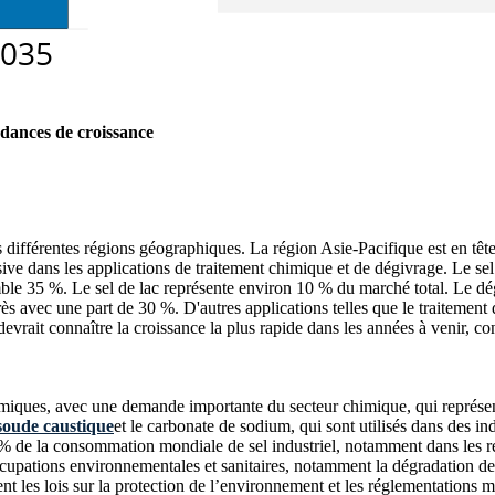
dances de croissance
s différentes régions géographiques. La région Asie-Pacifique est en tê
ensive dans les applications de traitement chimique et de dégivrage. Le s
mble 35 %. Le sel de lac représente environ 10 % du marché total. Le dég
 avec une part de 30 %. D'autres applications telles que le traitement de 
devrait connaître la croissance la plus rapide dans les années à venir, co
namiques, avec une demande importante du secteur chimique, qui représ
soude caustique
et le carbonate de sodium, qui sont utilisés dans des indu
de la consommation mondiale de sel industriel, notamment dans les régions
cupations environnementales et sanitaires, notamment la dégradation des so
t les lois sur la protection de l’environnement et les réglementations 