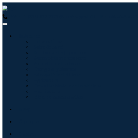
USA : +1 (855) 467-7775 (Numéro gratuit)
UK : +44 8085 0223
Industries
Informatique
Soins de santé
Machines et équipements
Automobile et transports
Nourriture et boissons
Énergie et puissance
Aérospatiale et défense
Agriculture
Produits chimiques et matériaux
Architecture
Biens de consommation
Blogs
À propos
Contact