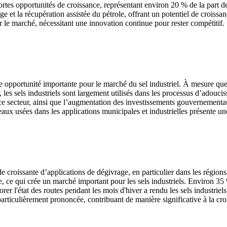
ortes opportunités de croissance, représentant environ 20 % de la part de 
age et la récupération assistée du pétrole, offrant un potentiel de croiss
r le marché, nécessitant une innovation continue pour rester compétitif.
ne opportunité importante pour le marché du sel industriel. À mesure qu
les sels industriels sont largement utilisés dans les processus d’adouc
e ce secteur, ainsi que l’augmentation des investissements gouvernementa
 eaux usées dans les applications municipales et industrielles présente 
 croissante d’applications de dégivrage, en particulier dans les régions
ière, ce qui crée un marché important pour les sels industriels. Environ 3
rer l'état des routes pendant les mois d'hiver a rendu les sels industriel
rticulièrement prononcée, contribuant de manière significative à la cr