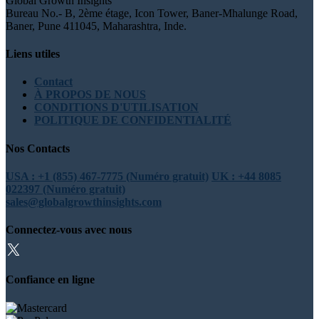
Global Growth Insights
Bureau No.- B, 2ème étage, Icon Tower, Baner-Mhalunge Road,
Baner, Pune 411045, Maharashtra, Inde.
Liens utiles
Contact
À PROPOS DE NOUS
CONDITIONS D'UTILISATION
POLITIQUE DE CONFIDENTIALITÉ
Nos Contacts
USA : +1 (855) 467-7775 (Numéro gratuit)
UK : +44 8085
022397 (Numéro gratuit)
sales@globalgrowthinsights.com
Connectez-vous avec nous
Confiance en ligne