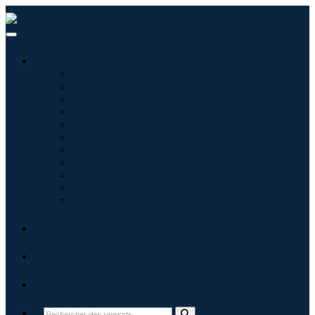
Industries
Informatique
Soins de santé
Machines et équipements
Automobile et transports
Nourriture et boissons
Énergie et puissance
Aérospatiale et défense
Agriculture
Produits chimiques et matériaux
Architecture
Biens de consommation
Blogs
À propos
Contact