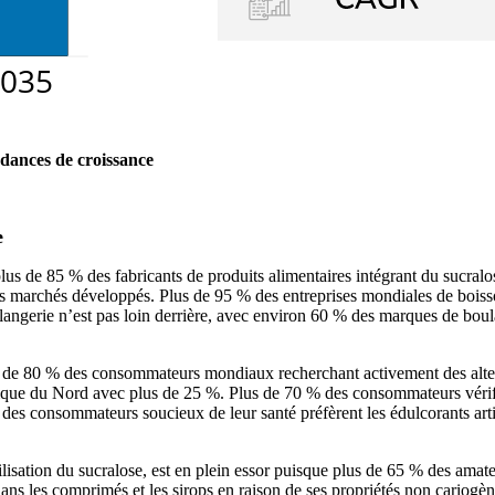
dances de croissance
e
plus de 85 % des fabricants de produits alimentaires intégrant du sucr
r les marchés développés. Plus de 95 % des entreprises mondiales de boi
langerie n’est pas loin derrière, avec environ 60 % des marques de boulan
de 80 % des consommateurs mondiaux recherchant activement des alternat
que du Nord avec plus de 25 %. Plus de 70 % des consommateurs vérifient
es consommateurs soucieux de leur santé préfèrent les édulcorants artifi
ilisation du sucralose, est en plein essor puisque plus de 65 % des amate
ans les comprimés et les sirops en raison de ses propriétés non cariogèn