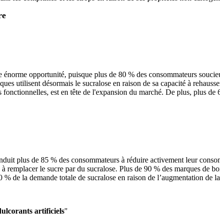
re
ne énorme opportunité, puisque plus de 80 % des consommateurs soucieux 
s utilisent désormais le sucralose en raison de sa capacité à rehausser l
 fonctionnelles, est en tête de l'expansion du marché. De plus, plus d
onduit plus de 85 % des consommateurs à réduire activement leur consom
es à remplacer le sucre par du sucralose. Plus de 90 % des marques de b
50 % de la demande totale de sucralose en raison de l’augmentation de l
lcorants artificiels
"