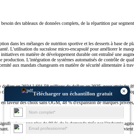
i besoin des
tableaux de données complets, de la répartition par segment 
tion dans les mélanges de nutrition sportive et les desserts à base de pl
anté. L'utilisation du sucralose micro-encapsulé pour améliorer le mas
es initiatives en matière de développement durable ont entraîné une au
e production. L'intégration de systèmes automatisés de contrôle de quali
ormité aux mandats changeants en matière de sécurité alimentaire à trav
 dollars en 2024 à 691,58 millions de dollars en 2025, pour atteindre 8
×
alories, 54 % de changements de mode de vie plus sains, 49 % d'adopti
Télécharger un échantillon gratuit
 en faveur des choix sans OGM, 48 % d'expansion de marques privées, 
ignificative, avec plus de 80 % de la demande tirée par l’industrie agr
minant. Plus de 60 % de la consommation mondiale de sucralose provient de