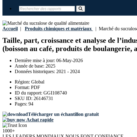
Accueil
|
Produits chimiques et matériaux
|
Marché du sucralose 
Taille, part, croissance et analyse de l’ind
(boisson au café, produits de boulangerie, a
Dernière mise à jour:
06-May-2026
Année de base:
2025
Données historiques:
2021 - 2024
Région:
Global
Format:
PDF
ID du rapport:
GGI108740
SKU ID:
26146731
Pages:
94
Télécharger un échantillon gratuit
Achat rapide
1000+
LES LEADERS MONDIAUX NOUS FONT CONFIANCE