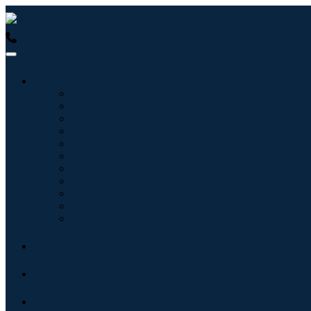
USA : +1 (855) 467-7775 (Numéro gratuit)
UK : +44 8085 0223
Industries
Informatique
Soins de santé
Machines et équipements
Automobile et transports
Nourriture et boissons
Énergie et puissance
Aérospatiale et défense
Agriculture
Produits chimiques et matériaux
Architecture
Biens de consommation
Blogs
À propos
Contact