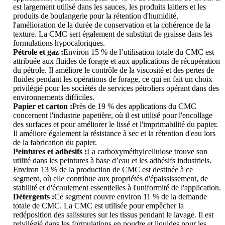
est largement utilisé dans les sauces, les produits laitiers et les
produits de boulangerie pour la rétention d'humidité,
l'amélioration de la durée de conservation et la cohérence de la
texture. La CMC sert également de substitut de graisse dans les
formulations hypocaloriques.
Pétrole et gaz :
Environ 15 % de l’utilisation totale du CMC est
attribuée aux fluides de forage et aux applications de récupération
du pétrole. Il améliore le contrôle de la viscosité et des pertes de
fluides pendant les opérations de forage, ce qui en fait un choix
privilégié pour les sociétés de services pétroliers opérant dans des
environnements difficiles.
Papier et carton :
Près de 19 % des applications du CMC
concernent l'industrie papetière, où il est utilisé pour l'encollage
des surfaces et pour améliorer le lissé et l'imprimabilité du papier.
Il améliore également la résistance à sec et la rétention d'eau lors
de la fabrication du papier.
Peintures et adhésifs :
La carboxyméthylcellulose trouve son
utilité dans les peintures à base d’eau et les adhésifs industriels.
Environ 13 % de la production de CMC est destinée à ce
segment, où elle contribue aux propriétés d'épaississement, de
stabilité et d'écoulement essentielles à l'uniformité de l'application.
Détergents :
Ce segment couvre environ 11 % de la demande
totale de CMC. La CMC est utilisée pour empêcher la
redéposition des salissures sur les tissus pendant le lavage. Il est
privilégié dans les formulations en poudre et liquides pour les