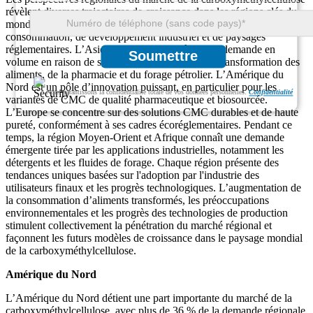
révèlent diverses trajectoires de croissance dans les régions clés du
monde, motivées par les différences de comportement de
consommation, de développement industriel et de paysages
réglementaires. L’Asie-Pacifique est en tête de la demande en
Soumettre
volume en raison de ses secteurs expansifs de la transformation des
aliments, de la pharmacie et du forage pétrolier. L’Amérique du
Nord est un pôle d’innovation puissant, en particulier pour les
Nous garantissons la confidentialité totale de vos données personnelles.
Confidentialité
variantes de CMC de qualité pharmaceutique et biosourcée.
L’Europe se concentre sur des solutions CMC durables et de haute
pureté, conformément à ses cadres écoréglementaires. Pendant ce
temps, la région Moyen-Orient et Afrique connaît une demande
émergente tirée par les applications industrielles, notamment les
détergents et les fluides de forage. Chaque région présente des
tendances uniques basées sur l'adoption par l'industrie des
utilisateurs finaux et les progrès technologiques. L’augmentation de
la consommation d’aliments transformés, les préoccupations
environnementales et les progrès des technologies de production
stimulent collectivement la pénétration du marché régional et
façonnent les futurs modèles de croissance dans le paysage mondial
de la carboxyméthylcellulose.
Amérique du Nord
L’Amérique du Nord détient une part importante du marché de la
carboxyméthylcellulose, avec plus de 36 % de la demande régionale