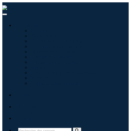
Industries
Informatique
Soins de santé
Machines et équipements
Automobile et transports
Nourriture et boissons
Énergie et puissance
Aérospatiale et défense
Agriculture
Produits chimiques et matériaux
Architecture
Biens de consommation
Blogs
À propos
Contact