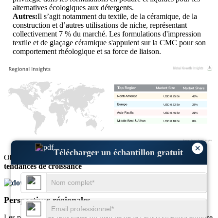
alternatives écologiques aux détergents.
Autres:
Il s’agit notamment du textile, de la céramique, de la
construction et d’autres utilisations de niche, représentant
collectivement 7 % du marché. Les formulations d'impression
textile et de glaçage céramique s'appuient sur la CMC pour son
comportement rhéologique et sa force de liaison.
USD 0.95 Bn
43%
USD 0.62 Bn
28%
USD 0.46 Bn
21%
USD 0.18 Bn
8%
×
Télécharger un échantillon gratuit
Obtenez des informations complètes sur la
taille du marché
et les
tendances de croissance
Télécharger un échantillon gratuit
Perspectives régionales
Les perspectives régionales du marché de la carboxyméthylcellulose