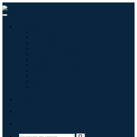
Industries
Informatique
Soins de santé
Machines et équipements
Automobile et transports
Nourriture et boissons
Énergie et puissance
Aérospatiale et défense
Agriculture
Produits chimiques et matériaux
Architecture
Biens de consommation
Blogs
À propos
Contact