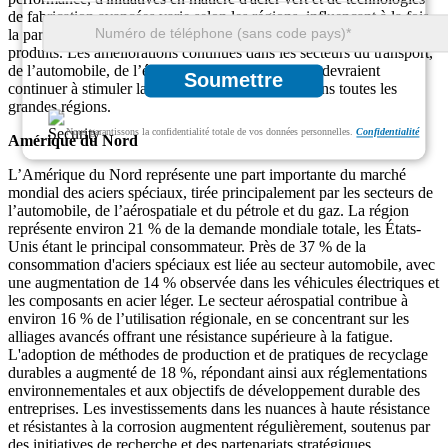
de fabrication avancées varie selon les régions, influençant à la fois
la part de marché et le rythme de développement de nouveaux
produits. Les améliorations continues dans les secteurs du transport,
de l’automobile, de l’énergie et de la construction devraient
Soumettre
continuer à stimuler la demande d’acier spécial dans toutes les
grandes régions.
Nous garantissons la confidentialité totale de vos données personnelles.
Confidentialité
Amérique du Nord
L’Amérique du Nord représente une part importante du marché
mondial des aciers spéciaux, tirée principalement par les secteurs de
l’automobile, de l’aérospatiale et du pétrole et du gaz. La région
représente environ 21 % de la demande mondiale totale, les États-
Unis étant le principal consommateur. Près de 37 % de la
consommation d'aciers spéciaux est liée au secteur automobile, avec
une augmentation de 14 % observée dans les véhicules électriques et
les composants en acier léger. Le secteur aérospatial contribue à
environ 16 % de l’utilisation régionale, en se concentrant sur les
alliages avancés offrant une résistance supérieure à la fatigue.
L'adoption de méthodes de production et de pratiques de recyclage
durables a augmenté de 18 %, répondant ainsi aux réglementations
environnementales et aux objectifs de développement durable des
entreprises. Les investissements dans les nuances à haute résistance
et résistantes à la corrosion augmentent régulièrement, soutenus par
des initiatives de recherche et des partenariats stratégiques.