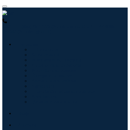
USA : +1 (855) 467-7775 (Numéro gratuit)
UK : +44 8085
022397 (Numéro gratuit)
Industries
Informatique
Soins de santé
Machines et équipements
Automobile et transports
Nourriture et boissons
Énergie et puissance
Aérospatiale et défense
Agriculture
Produits chimiques et matériaux
Architecture
Biens de consommation
Blogs
À propos