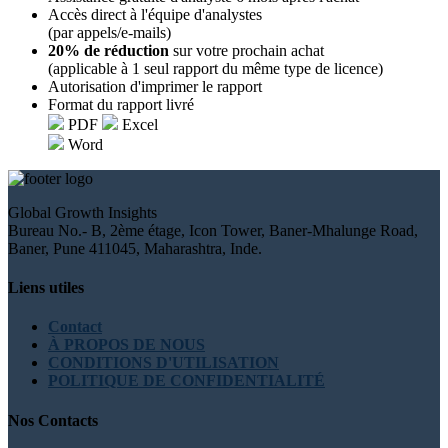
Accès direct à l'équipe d'analystes
(par appels/e-mails)
20% de réduction
sur votre prochain achat
(applicable à 1 seul rapport du même type de licence)
Autorisation d'imprimer le rapport
Format du rapport livré
PDF
Excel
Word
Global Growth Insights
Bureau No.- B, 2ème étage, Icon Tower, Baner-Mhalunge Road,
Baner, Pune 411045, Maharashtra, Inde.
Liens utiles
Contact
À PROPOS DE NOUS
CONDITIONS D'UTILISATION
POLITIQUE DE CONFIDENTIALITÉ
Nos Contacts