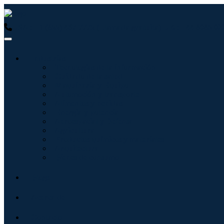
USA : +1 (855) 467-7775 (Llamada gratuita)
UK : +44 8085 02
Industrias
Tecnologías de la información
Cuidado de la salud
Maquinaria y Equipo
Automoción y transporte
Alimentos y bebidas
Energía y potencia
Aeroespacial y Defensa
Agricultura
Productos químicos y materiales
Arquitectura
Bienes de consumo
Blogs
Acerca de
Contacto