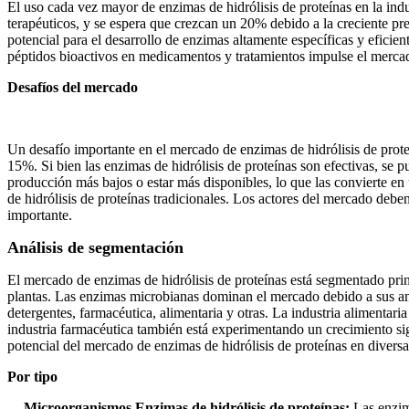
El uso cada vez mayor de enzimas de hidrólisis de proteínas en la ind
terapéuticos, y se espera que crezcan un 20% debido a la creciente pr
potencial para el desarrollo de enzimas altamente específicas y efici
péptidos bioactivos en medicamentos y tratamientos impulse el merc
Desafíos del mercado
Un desafío importante en el mercado de enzimas de hidrólisis de prote
15%. Si bien las enzimas de hidrólisis de proteínas son efectivas, se 
producción más bajos o estar más disponibles, lo que las convierte 
de hidrólisis de proteínas tradicionales. Los actores del mercado deben
importante.
Análisis de segmentación
El mercado de enzimas de hidrólisis de proteínas está segmentado prin
plantas. Las enzimas microbianas dominan el mercado debido a sus ampl
detergentes, farmacéutica, alimentaria y otras. La industria alimentar
industria farmacéutica también está experimentando un crecimiento sig
potencial del mercado de enzimas de hidrólisis de proteínas en diversas
Por tipo
Microorganismos Enzimas de hidrólisis de proteínas:
Las enzim