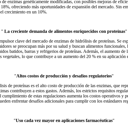
llo de enzimas genéticamente modificadas, con posibles mejoras de efici
un 18%, ofreciendo más oportunidades de expansión del mercado. Sin em
 el crecimiento en un 10%.
"
La creciente demanda de alimentos enriquecidos con proteínas
"
mpulsor clave del mercado de enzimas de hidrólisis de proteínas. Se e
dores se preocupan más por su salud y buscan alimentos funcionales, las
cluidos batidos, barras y refrigerios de proteínas. Además, el aumento d
 vegetales, lo que contribuye a un aumento del 20 % en su aplicación e
"
Altos costos de producción y desafíos regulatorios
"
isis de proteínas es el alto costo de producción de las enzimas, que rep
as contribuyen a estos gastos. Además, los estrictos requisitos regulat
El cumplimiento de estas regulaciones aumenta los costos operativos y pu
 enfrentar desafíos adicionales para cumplir con los estándares regul
"
Uso cada vez mayor en aplicaciones farmacéuticas
"