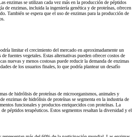
 Las enzimas se utilizan cada vez más en la producción de péptidos
a de enzimas, incluida la ingeniería genética y de proteínas, ofrecen
cado. También se espera que el uso de enzimas para la producción de
os.
 podría limitar el crecimiento del mercado en aproximadamente un
 de fuentes vegetales. Estas alternativas pueden ofrecer costos de
ticas nuevas y menos costosas puede reducir la demanda de enzimas
dades de los usuarios finales, lo que podría plantear un desafío
imas de hidrólisis de proteínas de microorganismos, animales y
e enzimas de hidrólisis de proteínas se segmenta en la industria de
alimentos funcionales y productos enriquecidos con proteínas. La
e péptidos terapéuticos. Estos segmentos resaltan la diversidad y el
y representan más del 60% de la participación mundial. Las enzimas