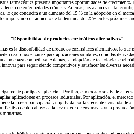
ustria farmacéutica presenta importantes oportunidades de crecimiento.
evalencia de enfermedades crónicas. Además, los avances en la tecnologí
entes, lo que conducirá a un aumento del 15 % en la adopción en el mer
ado, impulsando un aumento de la demanda del 25% en los próximos añ
"
Disponibilidad de productos enzimáticos alternativos.
"
ínas es la disponibilidad de productos enzimáticos alternativos, lo que
pueden usar otras enzimas para aplicaciones similares, como las derivadas
en una amenaza competitiva. Además, la adopción de tecnologías enzimá
 innovar para seguir siendo competitivos y satisfacer las diversas necesi
cipalmente por tipo y aplicación. Por tipo, el mercado se divide en enz
ias aplicaciones en procesos industriales. Por aplicación, el mercado d
ia tiene la mayor participación, impulsada por la creciente demanda de 
nificativo debido al uso cada vez mayor de enzimas para la producción d
 industrias.
as de hidrólisis de proteínas de microorganismos dominan el mercado 