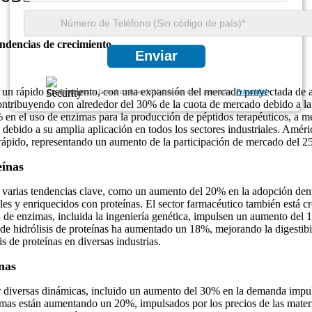
endencias de crecimiento
Enviar
o un rápido crecimiento, con una expansión del mercado proyectada de
Garantizamos la total confidencialidad de sus datos personales.
Privacidad
contribuyendo con alrededor del 30% de la cuota de mercado debido a l
 en el uso de enzimas para la producción de péptidos terapéuticos, a 
bido a su amplia aplicación en todos los sectores industriales. Améric
s rápido, representando un aumento de la participación de mercado del 
eínas
 varias tendencias clave, como un aumento del 20% en la adopción dentro
s y enriquecidos con proteínas. El sector farmacéutico también está c
a de enzimas, incluida la ingeniería genética, impulsen un aumento del 
s de hidrólisis de proteínas ha aumentado un 18%, mejorando la digestibi
s de proteínas en diversas industrias.
nas
r diversas dinámicas, incluido un aumento del 30% en la demanda impuls
as están aumentando un 20%, impulsados ​​por los precios de las materia