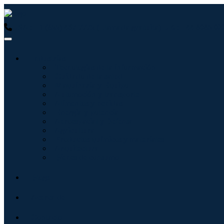
USA : +1 (855) 467-7775 (Llamada gratuita)
UK : +44 8085 02
Industrias
Tecnologías de la información
Cuidado de la salud
Maquinaria y Equipo
Automoción y transporte
Alimentos y bebidas
Energía y potencia
Aeroespacial y Defensa
Agricultura
Productos químicos y materiales
Arquitectura
Bienes de consumo
Blogs
Acerca de
Contacto