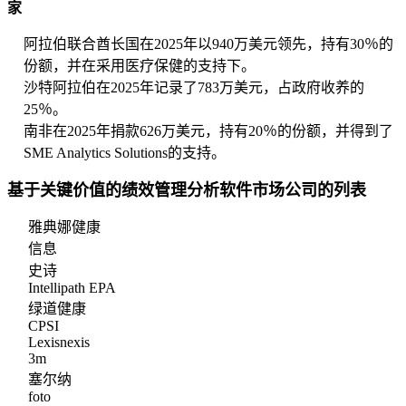
家
阿拉伯联合酋长国在2025年以940万美元领先，持有30％的
份额，并在采用医疗保健的支持下。
沙特阿拉伯在2025年记录了783万美元，占政府收养的
25％。
南非在2025年捐款626万美元，持有20％的份额，并得到了
SME Analytics Solutions的支持。
基于关键价值的绩效管理分析软件市场公司的列表
雅典娜健康
信息
史诗
Intellipath EPA
绿道健康
CPSI
Lexisnexis
3m
塞尔纳
foto