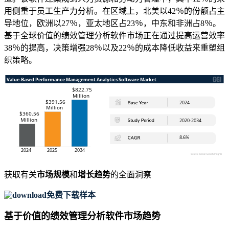
用侧重于员工生产力分析。在区域上，北美以42％的份额占主
导地位，欧洲以27％，亚太地区占23％，中东和非洲占8％。
基于全球价值的绩效管理分析软件市场正在通过提高运营效率
38％的提高，决策增强28％以及22％的成本降低收益来重塑组
织策略。
获取有关
市场规模
和
增长趋势
的全面洞察
免费下载样本
基于价值的绩效管理分析软件市场趋势