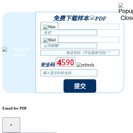
免费下载样本
安全码
提交
Email for PDF
×