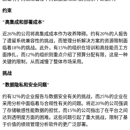
约束
"高集成和部署成本"
近26％的公司将高集成成本作为收养障碍。约有20％的人报告
了遗留系统兼容性的挑战，而管理分析解决方案的资源限制面
临着18％的挑战。此外，有15％的组织在培训和高技能员工方
面挣扎，而12％的组织则重点介绍了预算分配有限，这是一种
关键的限制，从而减慢了整体市场采用。
挑战
"数据隐私和安全问题"
约有32％的企业报告与数据安全有关的挑战，而25％的企业在
采用分析中面临着与合规性有关的问题。将近20％的公司强调
了存储敏感性能数据的担忧，而15％的公司指出了在平台之间
达到透明度方面的困难。这些问题引起了重大挑战，限制了基
于价值的绩效管理分析软件的更广泛部署。