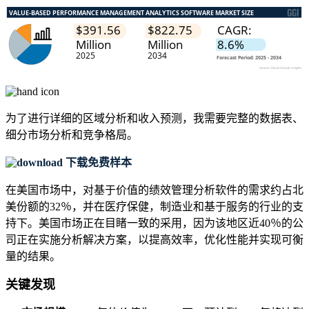
为了进行详细的区域分析和收入预测，我需要
完整的数据表、
细分市场分析和竞争格局
。
下载免费样本
在美国市场中，对基于价值的绩效管理分析软件的需求约占北
美份额的32％，并在医疗保健，制造业和基于服务的行业的支
持下。美国市场正在目睹一致的采用，因为该地区近40％的公
司正在实施分析解决方案，以提高效率，优化性能并实现可衡
量的结果。
关键发现