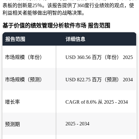
表板的创新是25％。该报告提供了360度行业绩效的观点，使
利益相关者能够做出明智的战略决策。
基于价值的绩效管理分析软件市场 报告范围
报告范围
详细信息
市场规模（年份）
USD 360.56 百万（年份） 2025
市场规模（预测）
USD 822.75 百万（预测） 2034
增长率
CAGR of 8.6% 从 2025 - 2034
2025 - 2034
预测期