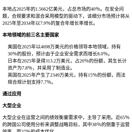
本地占2025年的1.5662亿美元，占总市场的40％。在安全问
题，合规要求和混合采用模型的驱动下，该细分市场预计将从
2025年至2034年以7.9％的复合年增长率增长。
本地领域的前三名主要国家
美国在2025年以4698万美元的价格领导本地领域，持有
30％的股份，预计由于企业安全需求而增长8.0％。
日本在2025年录得313.2万美元，占20％的份额，其生长计
资产为7.8％，并采用了制造业。
英国在2025年产生了2349万美元，持有15％的份额，而法
规合规计划支持7.7％。
通过应用
大型企业
大型企业在运营之间的绩效衡量需求中，主导了采用。近65％
的跨国公司使用分析来调整战略目标，其中38％的侧重于运营
效率，而27％的成本优化。