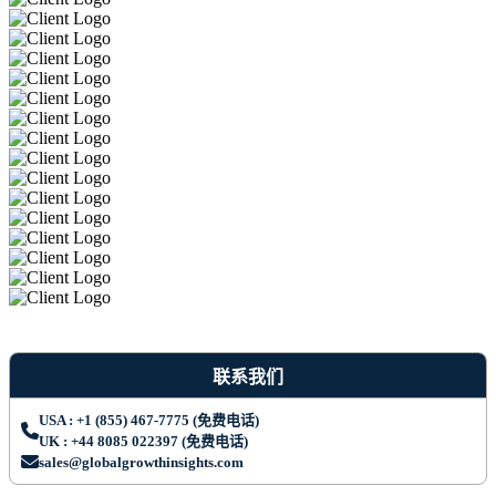
联系我们
USA : +1 (855) 467-7775 (免费电话)
UK : +44 8085 022397 (免费电话)
sales@globalgrowthinsights.com