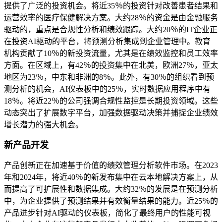
提供了广泛的投资机会。将近35％的投资针对改善患者结果和
运营效率的医疗保健解决方案。大约28％的资金是由金融服务
驱动的，重点是合规性分析和绩效跟踪。大约20％的IT企业正
在投资AI驱动的平台，将预测分析集成到企业管理中。教育
机构贡献了10％的新投资流量，尤其是在绩效监控和员工效率
方面。在区域上，有42％的投资集中在北美，欧洲27％，亚太
地区为23％，中东和非洲的8％。此外，有30％的组织看到预
测分析的机会，AI仪表板中的25％，实时数据应用程序中有
18％。将近22％的公司强调合规性监控是长期投资领域。这些
动态突出了扩展数字平台，加强数据驱动决策并捕捉企业绩效
增长潜力的强大机会。
新产品开发
产品创新正在加速基于价值的绩效管理分析软件市场。在2023
年和2024年，将近40％的新发布集中在云本地解决方案上，从
而提高了可扩展性和数据集成。大约32％的发展是在预测分析
中，为企业提供了预测结果并有效衡量结果的能力。近25％的
产品进步针对AI驱动的仪表板，简化了最终用户的性能可视