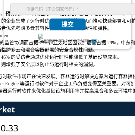
美元，预计到2035年将达到100.5亿美元，复合年增长率为8.6%。
48% 的企业集成了运行时优化以提高性能，从而推动快速部署和可
提交
的受访者优先考虑多云兼容性，以增强部署灵活性和弹性。
nerd
我们保证对您的个人信息完全保密.
隐私
的监管协调而占据 25%，亚太地区因云扩展而占据 29%，中东
业则面临跨多云和混合容器部署的安全合规性问题。
中 46% 的受访者通过优化运行时性能降低了基础设施成本。
6% 则增强了安全层以防止与运行时相关的漏洞。
行时软件市场正在快速发展。容器运行时解决方案为运行容器提
RI-O 和 Docker Engine 等运行时软件对于企业工作负载变得
容器运行时软件来优化基础设施利用率并提高混合和多云环境中