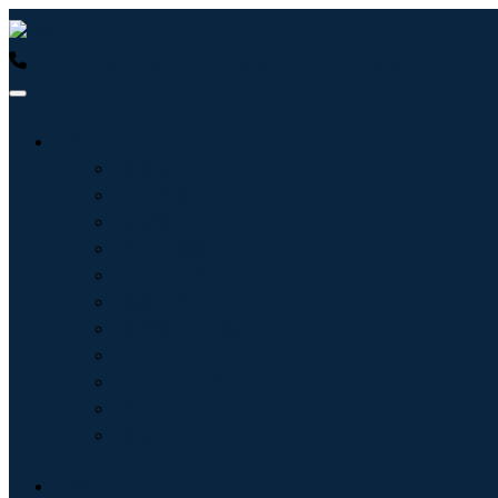
USA : +1 (855) 467-7775 (免费电话)
UK : +44 8085 022397
行业
信息技术
卫生保健
机械设备
汽车与运输
食品和饮料
能源与电力
航空航天与国防
农业
化学品与材料
建筑学
消费品
博客