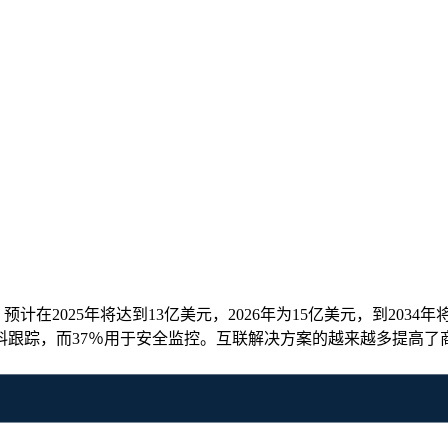
计在2025年将达到13亿美元，2026年为15亿美元，到2034年
燃料跟踪，而37％用于安全监控。互联解决方案的越来越多提高