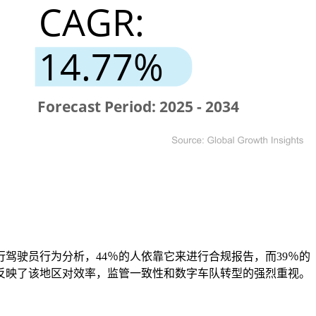
驾驶员行为分析，44％的人依靠它来进行合规报告，而39％的
反映了该地区对效率，监管一致性和数字车队转型的强烈重视。