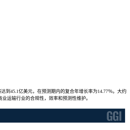
将达到45.1亿美元，在预测期内的复合年增长率为14.77％。大约
了商业运输行业的合规性，效率和预测性维护。