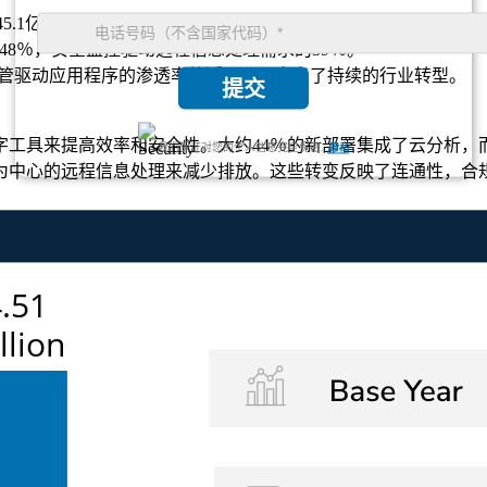
，45.1亿美元（2034年），CAGR 14.77％ - 市场表现出强
48％，安全监控驱动远程信息处理需求的39％。
的监管驱动应用程序的渗透率将近55％，定义了持续的行业转型。
提交
字工具来提高效率和安全性。大约44％的新部署集成了云分析，而
我们保证对您的个人信息完全保密.
隐私
态为中心的远程信息处理来减少排放。这些转变反映了连通性，合