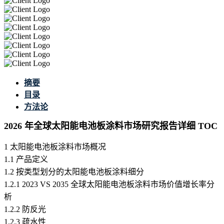
摘要
目录
方法论
2026 年全球太阳能电池板涂料市场研究报告详细 TOC
1 太阳能电池板涂料市场概况
1.1 产品定义
1.2 按类型划分的太阳能电池板涂料细分
1.2.1 2023 VS 2035 全球太阳能电池板涂料市场价值增长率分
析
1.2.2 防反光
1.2.3 疏水性