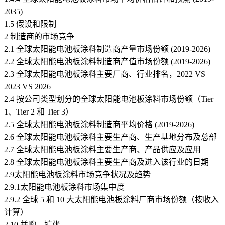
2035)
1.5 假设和限制
2 制造商的市场竞争
2.1 全球太阳能电池板涂料制造商产量市场份额 (2019-2026)
2.2 全球太阳能电池板涂料制造商产值市场份额 (2019-2026)
2.3 全球太阳能电池板涂料主要厂商、行业排名，2022 VS
2023 VS 2026
2.4 按公司类型划分的全球太阳能电池板涂料市场份额（Tier
1、Tier 2 和 Tier 3）
2.5 全球太阳能电池板涂料制造商平均价格 (2019-2026)
2.6 全球太阳能电池板涂料主要生产商、生产基地分布及总部
2.7 全球太阳能电池板涂料主要生产商、产品供应及应用
2.8 全球太阳能电池板涂料主要生产商及进入该行业的日期
2.9太阳能电池板涂料市场竞争状况及趋势
2.9.1太阳能电池板涂料市场集中度
2.9.2 全球 5 和 10 大太阳能电池板涂料厂商市场份额（按收入
计算）
2.10 并购、扩张