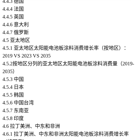
4.4.3 德国
4.4.4 法国
4.4.5 英国
4.4.6 意大利
4.4.7 俄罗斯
4.5 亚太地区
4.5.1 亚太地区太阳能电池板涂料消费增长率（按地区）：
2019 VS 2023 VS 2035
4.5.2按地区分列的亚太地区太阳能电池板涂料消费量（2019-
2035）
4.5.3 中国
4.5.4 日本
4.5.5 韩国
4.5.6 中国台湾
4.5.7 东南亚
4.5.8 印度
4.6 拉丁美洲、中东和非洲
4.6.1 拉丁美洲、中东和非洲太阳能电池板涂料消费增长率