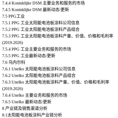
7.4.4 Koninklijke DSM 主要业务和服务的市场
7.4.5 Koninklijke DSM 最新动态/更新
7.5 PPG工业
7.5.1 PPG 工业太阳能电池板涂料公司信息
7.5.2 PPG 工业太阳能电池板涂料产品组合
7.5.3 PPG 工业太阳能电池板涂料产量、价值、价格和毛利率
(2019-2026)
7.5.4 PPG 工业主要业务和服务的市场
7.5.5 PPG 工业最新动态/更新
7.6 乌内尔科
7.6.1 Unelko 太阳能电池板涂料公司信息
7.6.2 Unelko 太阳能电池板涂料产品组合
7.6.3 Unelko 太阳能电池板涂料产量、价值、价格和毛利率
(2019-2026)
7.6.4 Unelko 主要业务和服务的市场
7.6.5 Unelko 最新动态/更新
8 产业链及销售渠道分析
8.1太阳能电池板涂料产业链分析