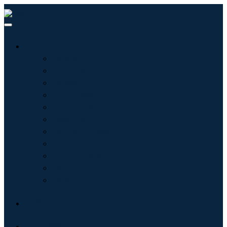
行业
信息技术
卫生保健
机械设备
汽车与运输
食品和饮料
能源与电力
航空航天与国防
农业
化学品与材料
建筑学
消费品
博客
关于我们