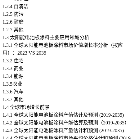
1.2.4 自清洁
1.2.5 防污
1.2.6 耐磨
1.2.7 其他
1.3 太阳能电池板涂料主要应用领域分析
1.3.1 全球太阳能电池板涂料市场价值增长率分析（按应
用）：2023 VS 2035
1.3.2 住宅
1.3.3 商业
1.3.4 能源
1.3.5农业
1.3.6 汽车
1.3.7 其他
1.4 全球市场增长前景
1.4.1 全球太阳能电池板涂料产值估计及预测 (2019-2035)
1.4.2 全球太阳能电池板涂料产能估算及预测（2019-2035）
1.4.3 全球太阳能电池板涂料产量估计和预测 (2019-2035)
1.4.4 全球太阳能电池板涂料市场平均价格估计和预测 (2019-