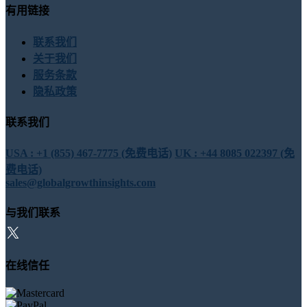
有用链接
联系我们
关于我们
服务条款
隐私政策
联系我们
USA : +1 (855) 467-7775 (免费电话)
UK : +44 8085 022397 (免
费电话)
sales@globalgrowthinsights.com
与我们联系
在线信任