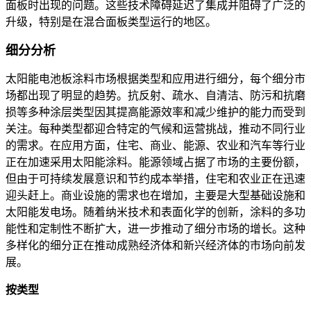
面板时出现的问题。这些技术障碍延迟了集成并阻碍了广泛的
升级，特别是在混合面板类型运行的地区。
细分分析
太阳能电池板涂料市场根据类型和应用进行细分，每个细分市
场都出现了明显的趋势。抗反射、疏水、自清洁、防污和抗磨
损等多种涂层类型因其提高能源效率和减少维护的能力而受到
关注。每种类型都迎合特定的气候和运营挑战，推动不同行业
的需求。在应用方面，住宅、商业、能源、农业和汽车等行业
正在加速采用太阳能涂料。能源领域占据了市场的主要份额，
但由于可持续发展意识和节约成本举措，住宅和农业正在迅速
迎头赶上。商业设施的需求也在增加，主要是大型基础设施和
太阳能发电场。随着纳米技术和表面化学的创新，涂料的多功
能性和定制性不断扩大，进一步推动了细分市场的增长。这种
多样化的细分正在推动成熟经济体和新兴经济体的市场向前发
展。
按类型