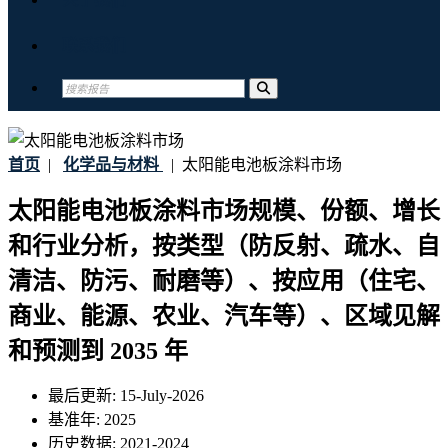
联系我们
首页
|
化学品与材料
|
太阳能电池板涂料市场
太阳能电池板涂料市场规模、份额、增长
和行业分析，按类型（防反射、疏水、自
清洁、防污、耐磨等）、按应用（住宅、
商业、能源、农业、汽车等）、区域见解
和预测到 2035 年
最后更新:
15-July-2026
基准年:
2025
历史数据:
2021-2024