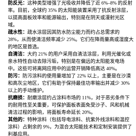
防反光：
这种类型增强了光吸收并降低了近 6%–8% 的反射
率。目前，全球约 35% 的太阳能装置采用了抗反射涂层，
以提高面板效率和能源输出，特别是在阴天或漫射光区
域。
疏水性：
疏水涂层因其防水防尘能力而约占总需求的
28%，从而使清洁频率减少 25%。它们在降雨量高或湿度大
的地区是首选。
自清洁：
大约 21% 的用户采用自清洁涂层，利用光催化或
亲水特性自动去除污垢，特别是在偏远的太阳能发电场
中。这些可将离网应用中的运营开销降低高达 40%。
防污：
防污涂料的使用量增加了 22% 以上，主要是在沙漠
和高灰尘地区，它们有助于保持最佳功率输出并减少 30%
以上的手动维护。
抗磨损：
耐磨涂层约占涂料市场的 11%，对于恶劣条件下
的耐用性至关重要，可保护面板表面免受沙子、风和机械
清洁过程的影响，将面板寿命延长 20%。
其他的：
特种涂料（包括导电涂料、抗紫外线涂料和温控
涂料）占剩余的 9%，为混合太阳能技术和定制安装提供了
利基应用。