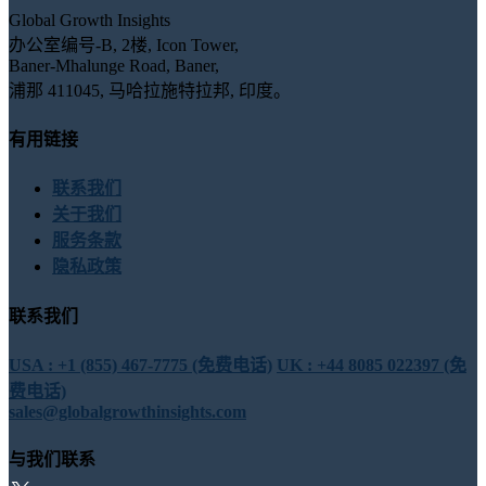
Global Growth Insights
办公室编号-B, 2楼, Icon Tower,
Baner-Mhalunge Road, Baner,
浦那 411045, 马哈拉施特拉邦, 印度。
有用链接
联系我们
关于我们
服务条款
隐私政策
联系我们
USA : +1 (855) 467-7775 (免费电话)
UK : +44 8085 022397 (免
费电话)
sales@globalgrowthinsights.com
与我们联系