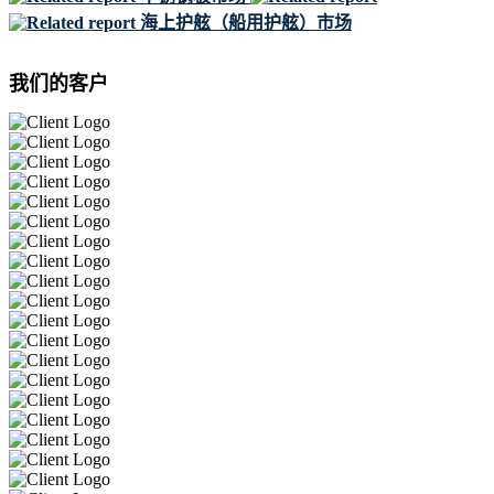
海上护舷（船用护舷）市场
我们的客户