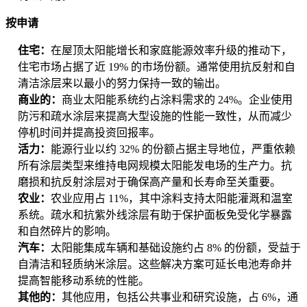
按申请
住宅：
在屋顶太阳能增长和家庭能源效率升级的推动下，
住宅市场占据了近 19% 的市场份额。通常使用抗反射和自
清洁涂层来以最小的努力保持一致的输出。
商业的：
商业太阳能系统约占涂料需求的 24%。企业使用
防污和疏水涂层来提高大型设施的性能一致性，从而减少
停机时间并提高投资回报率。
活力：
能源行业以约 32% 的份额占据主导地位，严重依赖
所有涂层类型来维持电网规模太阳能发电场的生产力。抗
磨损和抗反射涂层对于确保高产量和长寿命至关重要。
农业：
农业应用占 11%，其中涂料支持太阳能灌溉和温室
系统。疏水和抗紫外线涂层有助于保护面板免受化学暴露
和自然碎片的影响。
汽车：
太阳能集成车辆和基础设施约占 8% 的份额，受益于
自清洁和轻质纳米涂层。这些解决方案可延长电池寿命并
提高智能移动系统的性能。
其他的：
其他应用，包括公共事业和研究设施，占 6%，通