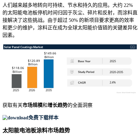
人们越来越多地转向可持续、节水和持久的应用。大约 22%
的太阳能电池板停机时间归因于灰尘、碎片和反射，而涂料直
接解决了这些挑战。由于超过 50% 的新项目要求更高的效率
和更少的维护，涂料正在成为全球太阳能价值链的关键差异化
因素。
获取有关
市场规模
和
增长趋势
的全面洞察
免费下载样本
太阳能电池板涂料市场趋势