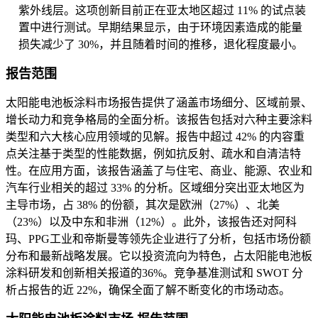
紫外线层。这项创新目前正在亚太地区超过 11% 的试点装
置中进行测试。早期结果显示，由于环境因素造成的能量
损失减少了 30%，并且随着时间的推移，退化程度最小。
报告范围
太阳能电池板涂料市场报告提供了涵盖市场细分、区域前景、
增长动力和竞争格局的全面分析。该报告包括对六种主要涂料
类型和六大核心应用领域的见解。报告中超过 42% 的内容重
点关注基于类型的性能数据，例如抗反射、疏水和自清洁特
性。在应用方面，该报告涵盖了与住宅、商业、能源、农业和
汽车行业相关的超过 33% 的分析。区域细分突出亚太地区为
主导市场，占 38% 的份额，其次是欧洲（27%）、北美
（23%）以及中东和非洲（12%）。此外，该报告还对阿科
玛、PPG工业和帝斯曼等领先企业进行了分析，包括市场份额
分布和最新战略发展。它以投资流向为特色，占太阳能电池板
涂料研发和创新相关报道的36%。竞争基准测试和 SWOT 分
析占报告的近 22%，确保全面了解不断变化的市场动态。