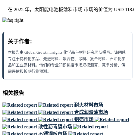
在 2025 年，太阳能电池板涂料市场 市场的价值为 USD 118.06 B
关于作者：
本报告由 Global Growth Insights 化学品与材料研究团队撰写。该团队
专注于特种化学品、先进材料、聚合物、涂料、复合材料、石油化学
品和工业原材料。他们的专业知识包括市场规模测算、竞争分析、供
需评估和长期行业预测。
相关报告
耐火材料市场
合成润滑油市场
铝箔市场
改性沥青膜市场
不锈钢板市场