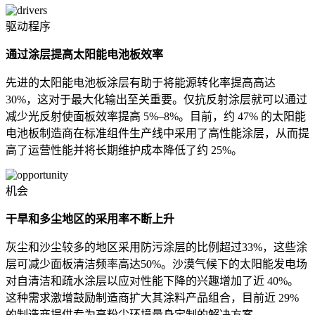
驱动程序
通过涂层提高太阳能电池板效率
先进的太阳能电池板涂层有助于将能源转化率提高高达
30%，这对于最大化输出至关重要。仅抗反射涂层就可以通过
减少光反射使面板效率提高 5%–8%。目前，约 47% 的太阳能
电池板制造商在标准组件生产线中采用了高性能涂层，从而提
高了运营性能并将长期维护成本降低了约 25%。
机会
干旱和多尘地区的采用率不断上升
灰尘和沙尘较多的地区采用防污涂层的比例超过33%，这些涂
层可减少面板清洁频率高达50%。沙漠气候下的太阳能发电场
对自清洁和疏水涂层以应对性能下降的兴趣增加了近 40%。
这种需求激增鼓励制造商扩大其涂料产品组合，目前近 29%
的制造商提供专为高粉尘环境量身定制的解决方案。