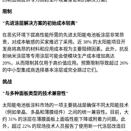
限制
"先进涂层解决方案的初始成本较高"
在恶劣环境下提高性能所需的先进太阳能电池板涂层非常昂
贵，对成本敏感的买家推迟了采用。近 38% 的太阳能项目开
发商将高昂的材料和应用成本视为主要阻碍因素。此外，抗反
射纳米涂层等专用涂层可能会使模块生产成本增加高达
20%，从而限制其仅用于高价值应用。预算限制导致超过 26%
的中小型集成商选择基本涂层或完全跳过它们。
挑战
"与多种面板类型的技术兼容性"
太阳能电池板涂料市场的一项主要挑战是确保不同太阳能技术
（例如单晶、多晶和薄膜组件）之间的统一兼容性。目前，大
约 31% 的涂层在薄膜面板上面临性能下降或附着力问题。此
外，超过 22% 的现场技术人员报告了使用新一代涂层改造旧