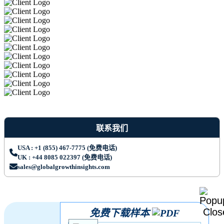
联系我们
USA : +1 (855) 467-7775 (免费电话)
UK : +44 8085 022397 (免费电话)
sales@globalgrowthinsights.com
免费下载样本