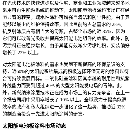
在光伏技术的快速进步以及住宅、商业和工业领域越来越多地
采用可再生能源系统的推动下，太阳能电池板涂料市场正在经
历显着的转变。疏水性涂料可增强自清洁和防尘性能，由于其
能够以最少的维护保持效率，因此目前约占总需求的 28%。
抗反射涂层占有相当大的份额，占整个市场的近 35%，因为
它们可以改善光吸收并提高太阳能电池组件的效率。此外，防
污涂料正在稳步增长，由于其能有效减少污垢堆积，安装偏好
增长了 22% 以上。
对太阳能电池板涂料的需求也受到不断提高的环保意识的支
持，近60%的太阳能系统集成商积极选择环保无毒的涂料以符
合可持续发展目标。二氧化硅基涂料因其卓越的耐用性和抗紫
外线能力而受到超过 40% 的大型太阳能发电场的青睐。此
外，新兴纳米涂层技术正在成为市场上的有力竞争者，在上一
个报告周期中采用率增长了 19% 以上。全球致力于提高能源
效率的政府和私人组织进一步强化了这一趋势，推动近 32%
的制造商投资于先进太阳能涂料的研发。
太阳能电池板涂料市场动态