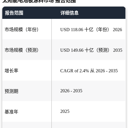
太阳能电池板涂料市场 报告范围
报告范围
详细信息
市场规模（年份）
USD 118.06 十亿（年份） 2026
市场规模（预测）
USD 149.66 十亿（预测） 2035
增长率
CAGR of 2.4% 从 2026 - 2035
2026 - 2035
预测期
2025
基准年