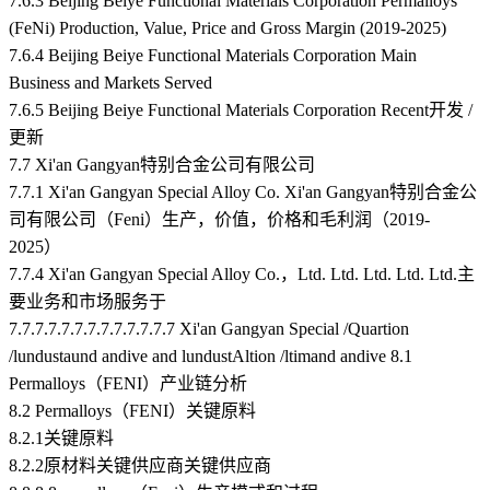
7.6.3 Beijing Beiye Functional Materials Corporation Permalloys
(FeNi) Production, Value, Price and Gross Margin (2019-2025)
7.6.4 Beijing Beiye Functional Materials Corporation Main
Business and Markets Served
7.6.5 Beijing Beiye Functional Materials Corporation Recent开发 /
更新
7.7 Xi'an Gangyan特别合金公司有限公司
7.7.1 Xi'an Gangyan Special Alloy Co. Xi'an Gangyan特别合金公
司有限公司（Feni）生产，价值，价格和毛利润（2019-
2025）
7.7.4 Xi'an Gangyan Special Alloy Co.，Ltd. Ltd. Ltd. Ltd. Ltd.主
要业务和市场服务于
7.7.7.7.7.7.7.7.7.7.7.7.7 Xi'an Gangyan Special /Quartion
/lundustaund andive and lundustAltion /ltimand andive
8.1
Permalloys（FENI）产业链分析
8.2 Permalloys（FENI）关键原料
8.2.1关键原料
8.2.2原材料关键供应商关键供应商