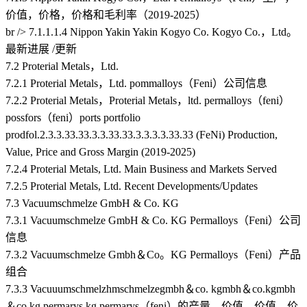
价值，价格，价格和毛利率（2019-2025）
br /> 7.1.1.1.4 Nippon Yakin Yakin Kogyo Co. Kogyo Co.，Ltd。
最新进展 /更新
7.2 Proterial Metals，Ltd.
7.2.1 Proterial Metals，Ltd. pommalloys（Feni）公司信息
7.2.2 Proterial Metals，Proterial Metals，ltd. permalloys（feni）
possfors（feni）ports portfolio
prodfol.2.3.3.33.33.3.3.33.33.3.3.3.3.33.33 (FeNi) Production,
Value, Price and Gross Margin (2019-2025)
7.2.4 Proterial Metals, Ltd. Main Business and Markets Served
7.2.5 Proterial Metals, Ltd. Recent Developments/Updates
7.3 Vacuumschmelze GmbH & Co. KG
7.3.1 Vacuumschmelze GmbH & Co. KG Permalloys（Feni）公司
信息
7.3.2 Vacuumschmelze Gmbh＆Co。KG Permalloys（Feni）产品
组合
7.3.3 Vacuuumschmelzhmschmelzegmbh＆co. kgmbh＆co.kgmbh
＆co kg permarys kg permarys（feni）的产量，价值，价值，价