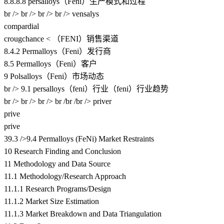
8.8.8.8 persalloys（Feni）生产模式和过程
br /> br /> br /> br /> vensalys
compardial
crougchance < （FENI）销售渠道
8.4.2 Permalloys（Feni）发行商
8.5 Permalloys（Feni）客户
9 Polsalloys（Feni）市场动态
br /> 9.1 persalloys（feni）行业（feni）行业趋势
br /> br /> br /> br /br /br /> priver
prive
prive
39.3 />9.4 Permalloys (FeNi) Market Restraints
10 Research Finding and Conclusion
11 Methodology and Data Source
11.1 Methodology/Research Approach
11.1.1 Research Programs/Design
11.1.2 Market Size Estimation
11.1.3 Market Breakdown and Data Triangulation