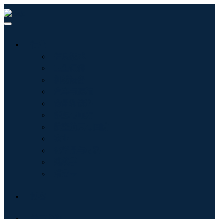
行业
信息技术
卫生保健
机械设备
汽车与运输
食品和饮料
能源与电力
航空航天与国防
农业
化学品与材料
建筑学
消费品
博客
关于我们