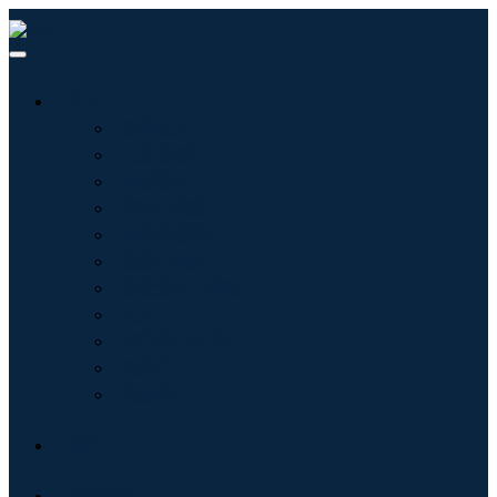
行业
信息技术
卫生保健
机械设备
汽车与运输
食品和饮料
能源与电力
航空航天与国防
农业
化学品与材料
建筑学
消费品
博客
关于我们