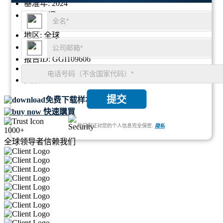
基准年:
2024
历史数据:
2020 To 2023
地区:
全球
格式:
PDF
报告ID:
GGI109606
SKU ID:
26803549
页数:
92
提交
免费下载样本
快速購買
我们保证对您的个人信息完全保密.
隐私
1000+
全球领导者信赖我们