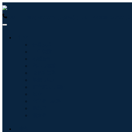
USA : +1 (855) 467-7775 (免费电话)
UK : +44 8085 022397
行业
信息技术
卫生保健
机械设备
汽车与运输
食品和饮料
能源与电力
航空航天与国防
农业
化学品与材料
建筑学
消费品
博客