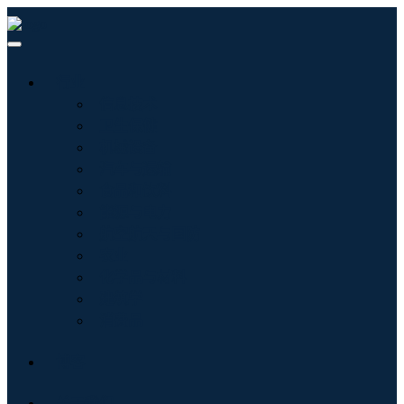
行业
信息技术
卫生保健
机械设备
汽车与运输
食品和饮料
能源与电力
航空航天与国防
农业
化学品与材料
建筑学
消费品
博客
关于我们