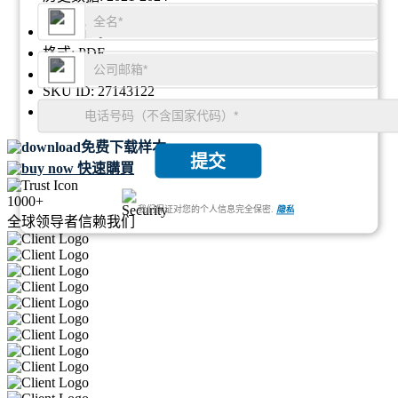
地区:
全球
格式:
PDF
报告ID:
GGI110190
SKU ID:
27143122
页数:
76
免费下载样本
提交
快速購買
1000+
我们保证对您的个人信息完全保密.
隐私
全球领导者信赖我们