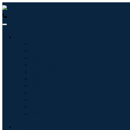
USA : +1 (855) 467-7775 (免费电话)
UK : +44 8085 022397
行业
信息技术
卫生保健
机械设备
汽车与运输
食品和饮料
能源与电力
航空航天与国防
农业
化学品与材料
建筑学
消费品
博客