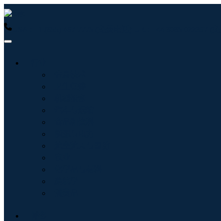
USA : +1 (855) 467-7775 (免费电话)
UK : +44 8085 022397
行业
信息技术
卫生保健
机械设备
汽车与运输
食品和饮料
能源与电力
航空航天与国防
农业
化学品与材料
建筑学
消费品
博客